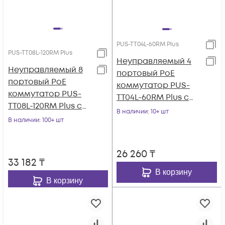
PUS-TT04L-60RM Plus
PUS-TT08L-120RM Plus
Неуправляемый 4
Неуправляемый 8
портовый PoE
портовый PoE
коммутатор PUS-
коммутатор PUS-
TT04L-60RM Plus с
TT08L-120RM Plus с
изоляцией портов и
В наличии
: 10+ шт
изоляцией портов и
В наличии
: 100+ шт
возможностью
возможностью
установки в стойку
установки в стойку
26 260
₸
33 182
₸
В корзину
В корзину