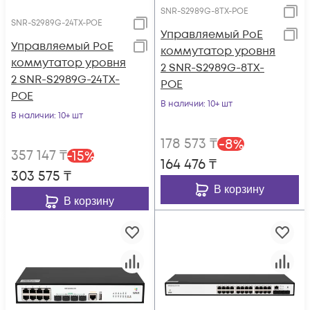
SNR-S2989G-8TX-POE
SNR-S2989G-24TX-POE
Управляемый PoE
Управляемый PoE
коммутатор уровня
коммутатор уровня
2 SNR-S2989G-8TX-
2 SNR-S2989G-24TX-
POE
POE
В наличии
: 10+ шт
В наличии
: 10+ шт
178 573
₸
-
8
%
357 147
₸
-
15
%
164 476
₸
303 575
₸
В корзину
В корзину