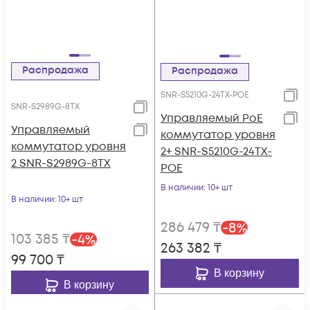
Распродажа
Распродажа
SNR-S5210G-24TX-POE
SNR-S2989G-8TX
Управляемый PoE
Управляемый
коммутатор уровня
коммутатор уровня
2+ SNR-S5210G-24TX-
2 SNR-S2989G-8TX
POE
В наличии
: 10+ шт
В наличии
: 10+ шт
286 479
₸
-
8
%
103 385
₸
-
4
%
263 382
₸
99 700
₸
В корзину
В корзину