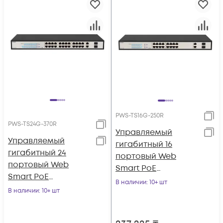
PWS-TS16G-250R
PWS-TS24G-370R
Управляемый
Управляемый
гигабитный 16
гигабитный 24
портовый Web
портовый Web
Smart PoE
Smart PoE
коммутатор
В наличии
: 10+ шт
коммутатор
В наличии
: 10+ шт
POWERTONE PWS-
POWERTONE PWS-
TS16G-250R
TS24G-370R