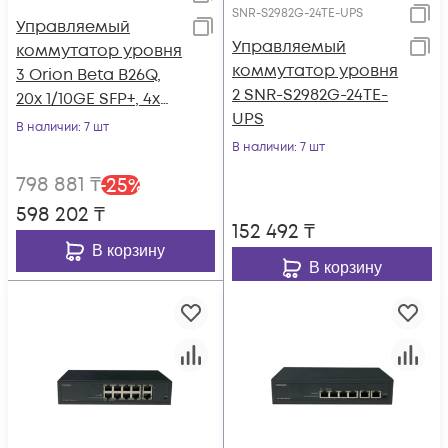
SNR-S2982G-24TE-UPS
Управляемый
Управляемый
коммутатор уровня
коммутатор уровня
3 Orion Beta B26Q,
2 SNR-S2982G-24TE-
20x 1/10GE SFP+, 4x
UPS
10/25GE SFP28, 2x
В наличии
: 7 шт
40GE QSFP+, 2 слота
В наличии
: 7 шт
для Hot Swap БП, не
798 881
₸
-
25
%
входят в комплект
598 202
₸
152 492
₸
В корзину
В корзину