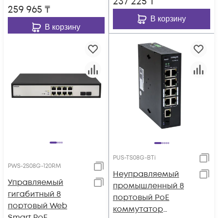
237 225
₸
259 965
₸
В корзину
В корзину
PUS-TS08G-BTi
PWS-2S08G-120RM
Неуправляемый
Управляемый
промышленный 8
гигабитный 8
портовый PoE
портовый Web
коммутатор
Smart PoE