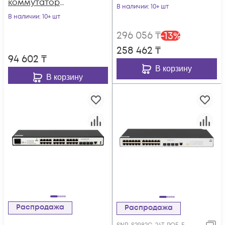
коммутатор
В наличии
: 10+ шт
POWERTONE PUS-
В наличии
: 10+ шт
CC16L-250R с
296 056
₸
-
13
%
изоляцией портов
258 462
₸
94 602
₸
В корзину
В корзину
Распродажа
Распродажа