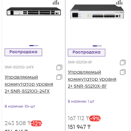
Распродажа
Распродажа
SNR-S5210X-8F
SNR-S5210G-24FX
Управляемый
Управляемый
коммутатор уровня
коммутатор уровня
2+ SNR-S5210X-8F
2+ SNR-S5210G-24FX
В наличии
: 1 шт
В наличии
: 10+ шт
167 112
₸
-
9
%
243 508
₸
-
12
%
151 947
₸