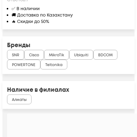
✅ В наличии
🚚 Доставка по Казахстану
🔥 Скидки до 50%
Бренды
SNR
Cisco
MikroTik
Ubiquiti
BDCOM
POWERTONE
Teltonika
Наличие в филиалах
Алматы