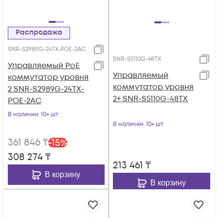
Распродажа
SNR-S2989G-24TX-POE-2AC
SNR-S5110G-48TX
Управляемый PoE
Управляемый
коммутатор уровня
коммутатор уровня
2 SNR-S2989G-24TX-
2+ SNR-S5110G-48TX
POE-2AC
В наличии
: 10+ шт
В наличии
: 10+ шт
361 846
₸
-
15
%
308 274
₸
213 461
₸
В корзину
В корзину