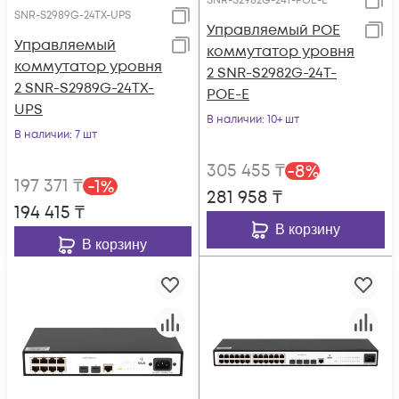
SNR-S2982G-24T-POE-E
SNR-S2989G-24TX-UPS
Управляемый POE
Управляемый
коммутатор уровня
коммутатор уровня
2 SNR-S2982G-24T-
2 SNR-S2989G-24TX-
POE-E
UPS
В наличии
: 10+ шт
В наличии
: 7 шт
305 455
₸
-
8
%
197 371
₸
-
1
%
281 958
₸
194 415
₸
В корзину
В корзину