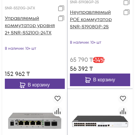
SNR-S1908GP-2S
SNR-S5210G-24TX
Неуправляемый
Управляемый
POE коммутатор
коммутатор уровня
SNR-S1908GP-2S
2+ SNR-S5210G-24TX
В наличии
: 10+ шт
В наличии
: 10+ шт
65 790
₸
-
14
%
56 392
₸
152 962
₸
В корзину
В корзину