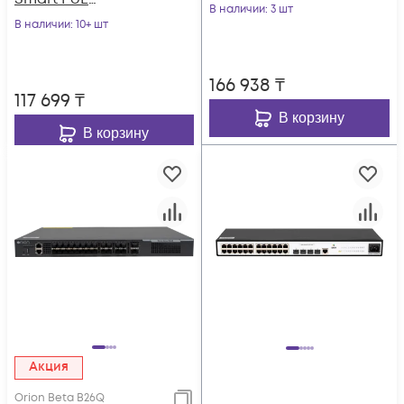
POWERTONE PUS-
В наличии
: 3 шт
коммутатор
В наличии
: 10+ шт
TS08G-BTi с 4
POWERTONE PWS-
портами до 90Вт
2S08G-120RM
166 938
₸
117 699
₸
В корзину
В корзину
Акция
Orion Beta B26Q