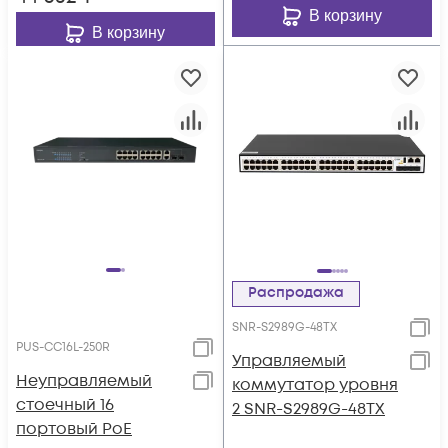
В корзину
В корзину
Распродажа
SNR-S2989G-48TX
PUS-CC16L-250R
Управляемый
Неуправляемый
коммутатор уровня
стоечный 16
2 SNR-S2989G-48TX
портовый PoE