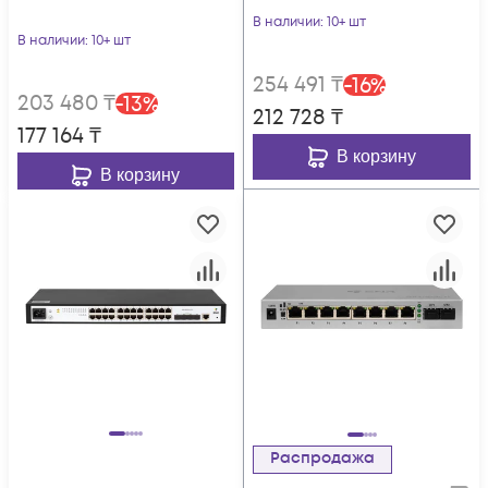
S215Gi-8T-POE
В наличии
: 10+ шт
В наличии
: 10+ шт
254 491
₸
-
16
%
203 480
₸
-
13
%
212 728
₸
177 164
₸
В корзину
В корзину
Распродажа