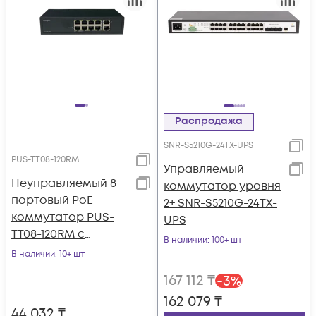
Распродажа
SNR-S5210G-24TX-UPS
PUS-TT08-120RM
Управляемый
Неуправляемый 8
коммутатор уровня
портовый PoE
2+ SNR-S5210G-24TX-
коммутатор PUS-
UPS
TT08-120RM с
В наличии
: 100+ шт
возможностью
В наличии
: 10+ шт
установки в стойку
167 112
₸
-
3
%
162 079
₸
44 032
₸