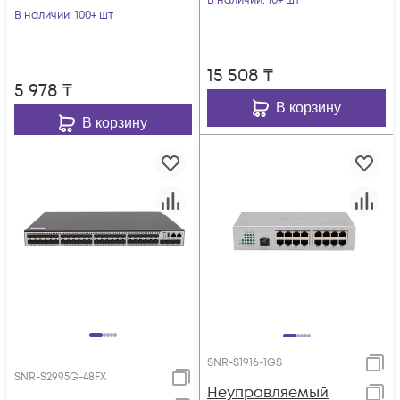
В наличии
: 10+ шт
В наличии
: 100+ шт
15 508
₸
5 978
₸
В корзину
В корзину
SNR-S1916-1GS
SNR-S2995G-48FX
Неуправляемый