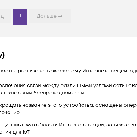
1
ад
Дальше
y)
ность организовать экосистему Интернета вещей, од
еспечения связи между различными узлами сети LoR
ью технологий беспроводной сети.
сокращать название этого устройства, оснащены оп
печение.
пециалистом в области Интернета вещей, занимаясь
ния для IoT.