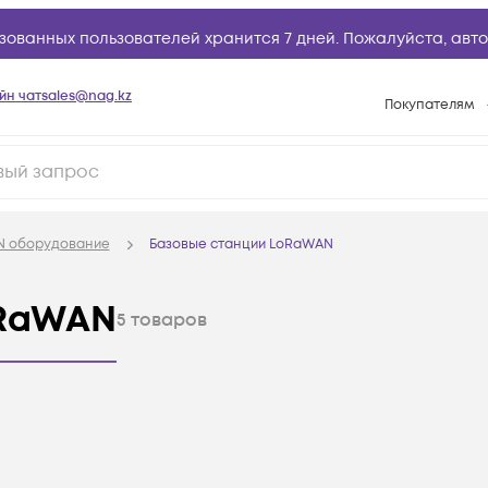
зованных пользователей хранится 7 дней. Пожалуйста,
авто
йн чат
sales@nag.kz
Покупателям
Способы опла
Условия доста
Гарантийное о
 оборудование
Базовые станции LoRaWAN
Возврат товар
Вопросы и отв
oRaWAN
5
товаров
Техническая п
База знаний
Конфигуратор