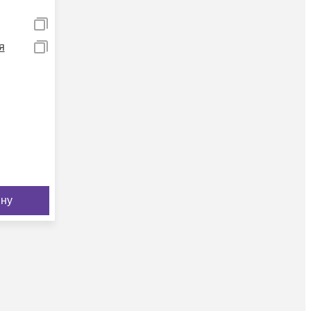
я
ину