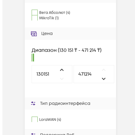
Вега Абсолют
(
4
)
MikroTik
(
1
)
Цена
Диапазон
(
130 151 ₸ - 471 214 ₸
)
Тип радиоинтерфейса
LoraWAN (4)