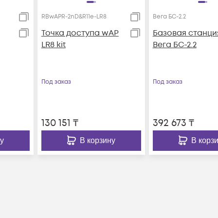
RBwAPR-2nD&R11e-LR8
Вега БС-2.2
Точка доступа wAP
Базовая станци
LR8 kit
Вега БС-2.2
Под заказ
Под заказ
130 151
₸
392 673
₸
у
В корзину
В корз