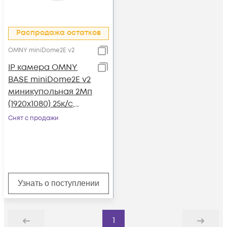
Распродажа остатков
OMNY miniDome2E v2
IP камера OMNY
BASE miniDome2E v2
миникупольная 2Мп
(1920х1080) 25к/с,
2.8мм, F1.8, 802.3af
Снят с продажи
A/B, 12±1В DC, ИК до
25м, DWDR
Узнать о поступлении
1
Назад
Дальше