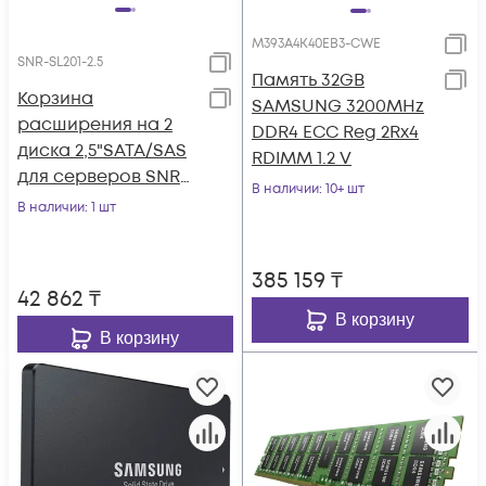
M393A4K40EB3-CWE
SNR-SL201-2.5
Память 32GB
Корзина
SAMSUNG 3200MHz
расширения на 2
DDR4 ECC Reg 2Rx4
диска 2,5"SATA/SAS
RDIMM 1.2 V
для серверов SNR
В наличии
: 10+ шт
серии RS/RE
В наличии
: 1 шт
385 159
₸
42 862
₸
В корзину
В корзину