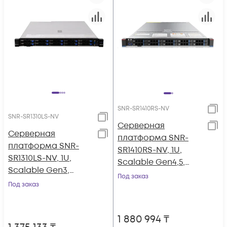
SNR-SR1410RS-NV
SNR-SR1310LS-NV
Серверная
Серверная
платформа SNR-
платформа SNR-
SR1410RS-NV, 1U,
SR1310LS-NV, 1U,
Scalable Gen4,5,
Scalable Gen3,
DDR5,
Под заказ
DDR4, 10xHDD,
Под заказ
10xSATA/SAS/NVMe,
резервируемый БП
резервируемый БП
1 880 994
₸