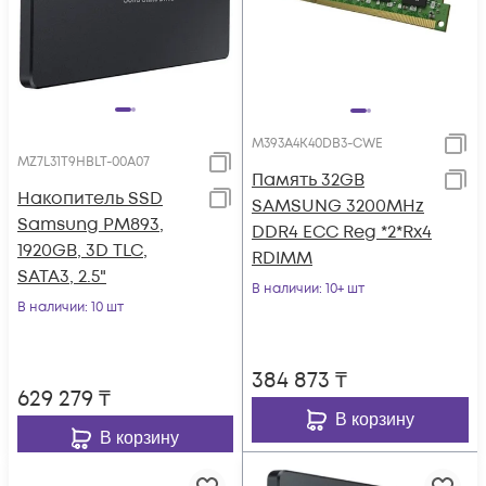
M393A4K40DB3-CWE
MZ7L31T9HBLT-00A07
Память 32GB
Накопитель SSD
SAMSUNG 3200MHz
Samsung PM893,
DDR4 ECC Reg *2*Rx4
1920GB, 3D TLC,
RDIMM
SATA3, 2.5"
В наличии
: 10+ шт
В наличии
: 10 шт
384 873
₸
629 279
₸
В корзину
В корзину