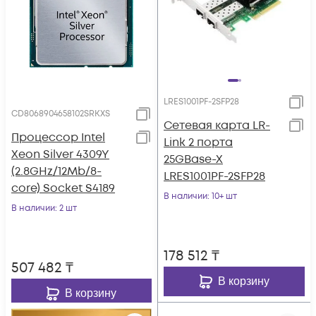
LRES1001PF-2SFP28
CD8068904658102SRKXS
Сетевая карта LR-
Процессор Intel
Link 2 порта
Xeon Silver 4309Y
25GBase-X
(2.8GHz/12Mb/8-
LRES1001PF-2SFP28
core) Socket S4189
В наличии
: 10+ шт
В наличии
: 2 шт
178 512
₸
507 482
₸
В корзину
В корзину