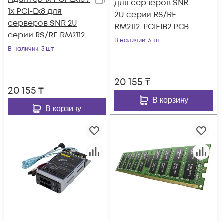
для серверов SNR
1x PCI-Ex8 для
2U серии RS/RE
серверов SNR 2U
RM2112-PCIEIB2 PCBA
серии RS/RE RM2112-
VER.B
В наличии
: 3 шт
PCIEIB1 PCBA VER.B
В наличии
: 3 шт
20 155
₸
20 155
₸
В корзину
В корзину