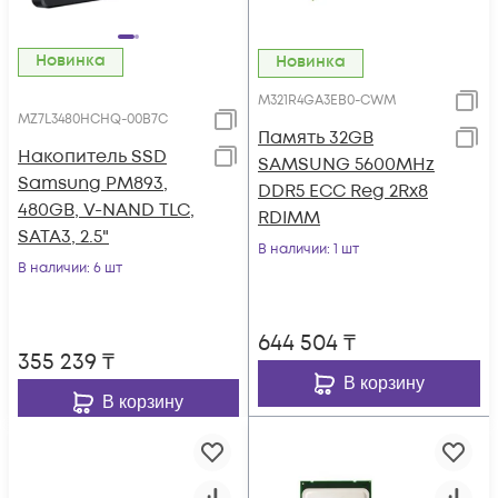
Новинка
Новинка
M321R4GA3EB0-CWM
MZ7L3480HCHQ-00B7C
Память 32GB
Накопитель SSD
SAMSUNG 5600MHz
Samsung PM893,
DDR5 ECC Reg 2Rx8
480GB, V-NAND TLC,
RDIMM
SATA3, 2.5"
В наличии
: 1 шт
В наличии
: 6 шт
644 504
₸
355 239
₸
В корзину
В корзину