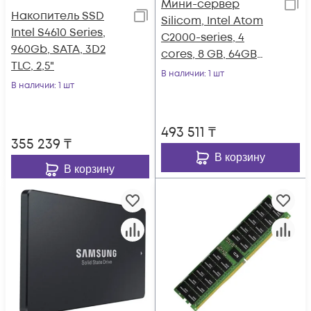
Мини-cервер
Накопитель SSD
Silicom, Intel Atom
Intel S4610 Series,
C2000-series, 4
960Gb, SATA, 3D2
cores, 8 GB, 64GB
TLC, 2,5"
eMMC
В наличии
: 1 шт
В наличии
: 1 шт
493 511
₸
355 239
₸
В корзину
В корзину