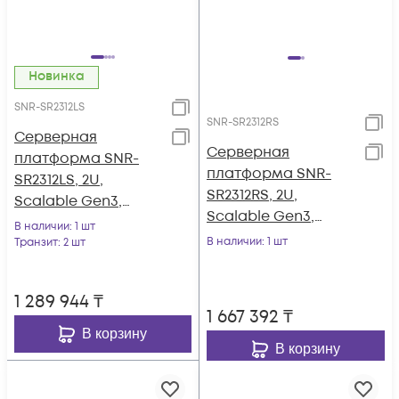
Новинка
SNR-SR2312LS
SNR-SR2312RS
Серверная
Серверная
платформа SNR-
платформа SNR-
SR2312LS, 2U,
SR2312RS, 2U,
Scalable Gen3,
Scalable Gen3,
DDR4, 12xHDD,
В наличии
: 1 шт
DDR4, 12xHDD,
резервируемый БП
В наличии
: 1 шт
Транзит
: 2 шт
резервируемый БП
1 289 944
₸
1 667 392
₸
В корзину
В корзину