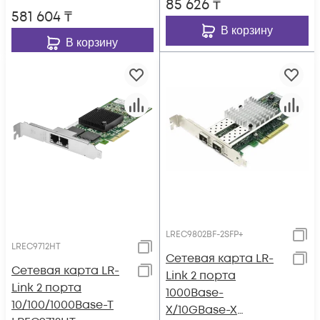
85 626
₸
581 604
₸
В корзину
В корзину
LREC9802BF-2SFP+
LREC9712HT
Сетевая карта LR-
Сетевая карта LR-
Link 2 порта
Link 2 порта
1000Base-
10/100/1000Base-T
X/10GBase-X