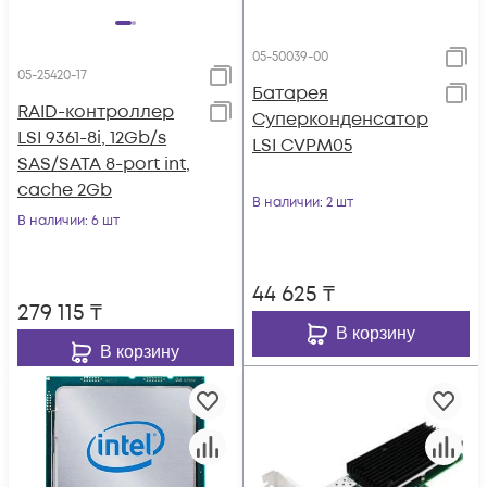
05-50039-00
05-25420-17
Батарея
RAID-контроллер
Суперконденсатор
LSI 9361-8i, 12Gb/s
LSI CVPM05
SAS/SATA 8-port int,
cache 2Gb
В наличии
: 2 шт
В наличии
: 6 шт
44 625
₸
279 115
₸
В корзину
В корзину