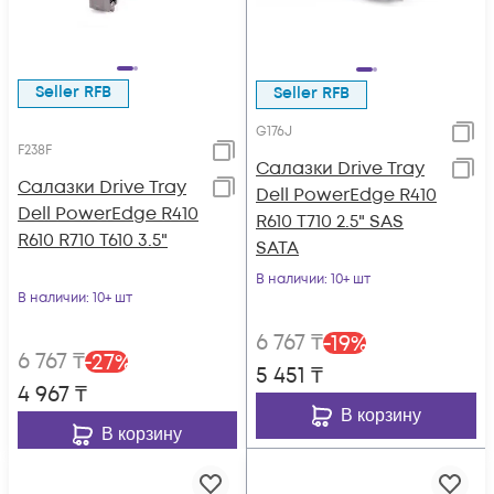
Seller RFB
Seller RFB
G176J
F238F
Салазки Drive Tray
Салазки Drive Tray
Dell PowerEdge R410
Dell PowerEdge R410
R610 T710 2.5" SAS
R610 R710 T610 3.5"
SATA
В наличии
: 10+ шт
В наличии
: 10+ шт
6 767
₸
-
19
%
6 767
₸
-
27
%
5 451
₸
4 967
₸
В корзину
В корзину