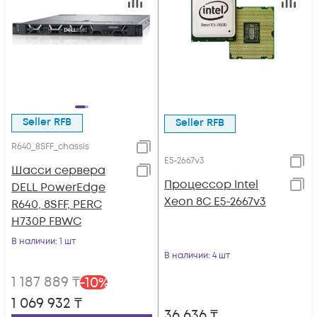
Seller RFB
Seller RFB
R640_8SFF_chassis
E5-2667v3
Шасси сервера
Процессор Intel
DELL PowerEdge
Xeon 8C E5-2667v3
R640, 8SFF, PERC
H730P FBWC
В наличии
: 1 шт
В наличии
: 4 шт
1 187 889
₸
-
10
%
1 069 932
₸
36 636
₸