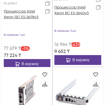
E5-2678v3
Процессор Intel
Процессор Intel
Xeon 8C E5-2640v3
Xeon 12C E5-2678v3
В наличии
: 3 шт
В наличии
: 1 шт
16 964
₸
-
43
%
77 679
₸
-
1
%
9 652
₸
77 224
₸
В корзину
В корзину