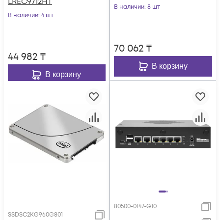
LREC9712HT
LREC9802BF-2SFP+
В наличии
: 8 шт
В наличии
: 4 шт
70 062
₸
44 982
₸
В корзину
В корзину
80500-0147-G10
SSDSC2KG960G801