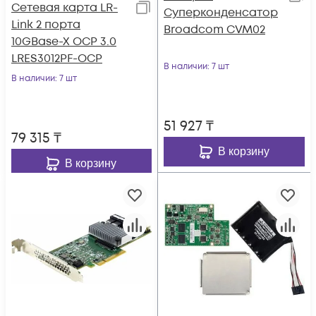
Сетевая карта LR-
Суперконденсатор
Link 2 порта
Broadcom CVM02
10GBase-X OCP 3.0
LRES3012PF-OCP
В наличии
: 7 шт
В наличии
: 7 шт
51 927
₸
79 315
₸
В корзину
В корзину