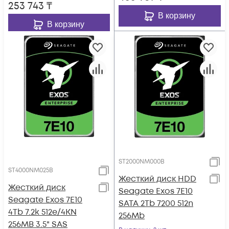
253 743
₸
В корзину
В корзину
ST2000NM000B
ST4000NM025B
Жесткий диск HDD
Жесткий диск
Seagate Exos 7E10
Seagate Exos 7E10
SATA 2Tb 7200 512n
4Tb 7.2k 512e/4KN
256Mb
256MB 3.5" SAS