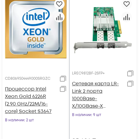
LREC9812BF-2SFP+
CD8069504449000SRGZC
Сетевая карта LR-
Процессор Intel
Link 2 порта
Xeon Gold 6226R
1000Base-
(2.90 GHz/22M/16-
X/10GBase-X
core) Socket S3647
LREC9812BF-2SFP+
В наличии
: 9 шт
В наличии
: 2 шт