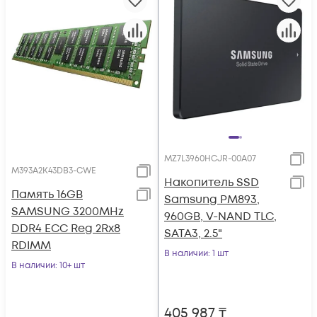
MZ7L3960HCJR-00A07
M393A2K43DB3-CWE
Накопитель SSD
Память 16GB
Samsung PM893,
SAMSUNG 3200MHz
960GB, V-NAND TLC,
DDR4 ECC Reg 2Rx8
SATA3, 2.5"
RDIMM
В наличии
: 1 шт
В наличии
: 10+ шт
405 987
₸