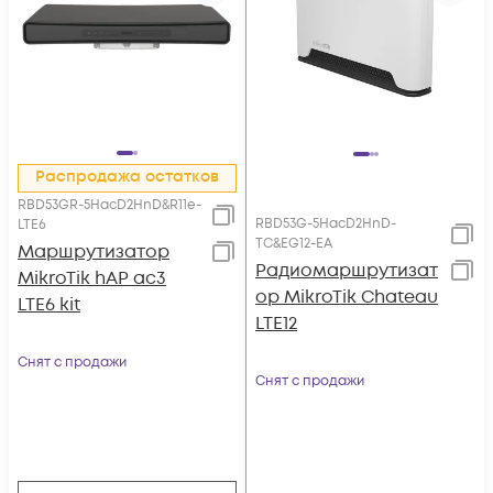
Распродажа остатков
RBD53GR-5HacD2HnD&R11e-
RBD53G-5HacD2HnD-
LTE6
TC&EG12-EA
Маршрутизатор
Радиомаршрутизат
MikroTik hAP ac3
ор MikroTik Chateau
LTE6 kit
LTE12
Снят с продажи
Снят с продажи