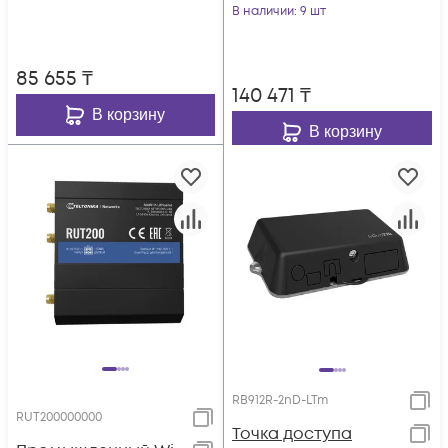
В наличии
: 9 шт
85 655
₸
140 471
₸
В корзину
В корзину
RB912R-2nD-LTm
RUT200000000
Точка доступа