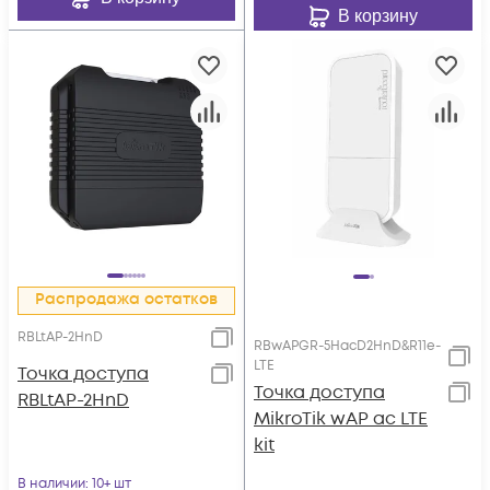
В корзину
Распродажа остатков
RBLtAP-2HnD
RBwAPGR-5HacD2HnD&R11e-
LTE
Точка доступа
Точка доступа
RBLtAP-2HnD
MikroTik wAP ac LTE
kit
В наличии
: 10+ шт