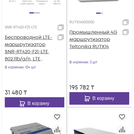
RUTX14000000
SNR-RT420-F21-LTE
Промышленный 4G
Беспроводной LTE-
маршрутизатор
маршрутизатор
Teltonika RUTX14
SNR-RT420-F21-LTE,
802.11b/g/n, LTE
В наличии
: 3 шт
Cat.4, 3xFE RJ45
В наличии
: 10+ шт
195 782
₸
31 480
₸
В корзину
В корзину