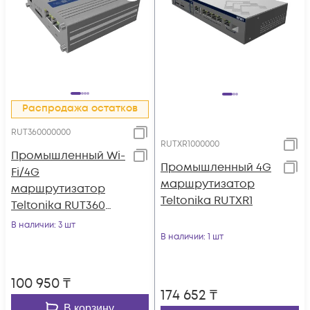
Распродажа остатков
RUT360000000
RUTXR1000000
Промышленный Wi-
Промышленный 4G
Fi/4G
маршрутизатор
маршрутизатор
Teltonika RUTXR1
Teltonika RUT360
(LTE cat.6)
В наличии
: 3 шт
В наличии
: 1 шт
100 950
₸
174 652
₸
В корзину