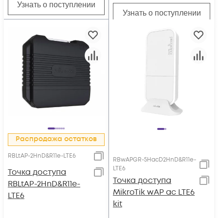
Узнать о поступлении
Узнать о поступлении
Распродажа остатков
RBLtAP-2HnD&R11e-LTE6
RBwAPGR-5HacD2HnD&R11e-
LTE6
Точка доступа
Точка доступа
RBLtAP-2HnD&R11e-
MikroTik wAP ac LTE6
LTE6
kit