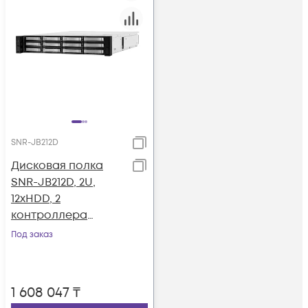
SNR-JB212D
Дисковая полка
SNR-JB212D, 2U,
12xHDD, 2
контроллера
12Gb/s,
Под заказ
резервируемый БП
1 608 047
₸