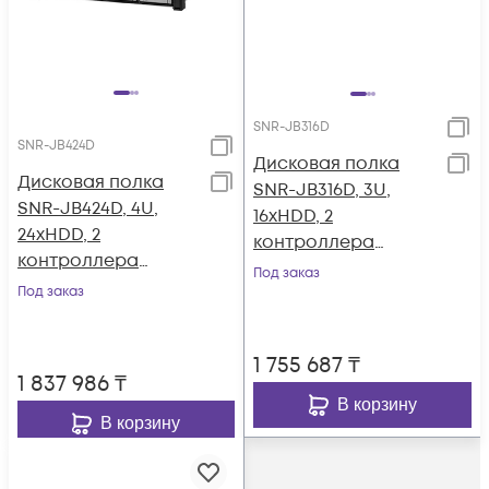
SNR-JB316D
SNR-JB424D
Дисковая полка
Дисковая полка
SNR-JB316D, 3U,
SNR-JB424D, 4U,
16xHDD, 2
24xHDD, 2
контроллера
контроллера
12Gb/s,
Под заказ
12Gb/s,
Под заказ
резервируемый БП
резервируемый БП
1 755 687
₸
1 837 986
₸
В корзину
В корзину