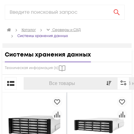
Каталог
Серверы и СХД
Системы хранения данных
Системы хранения данных
Техническая информация (
6
)
По популярности
Все товары
В 