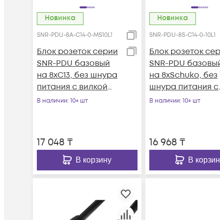
Новинка
Новинка
SNR-PDU-8A-C14-0-MS10L1
SNR-PDU-8S-C14-0-10L1
Блок розеток серии
Блок розеток се
SNR-PDU базовый
SNR-PDU базовы
на 8xC13, без шнура
на 8xSchuko, без
питания с вилкой
шнура питания с
C14, 10A
вилкой C14, 10A
В наличии
: 10+ шт
В наличии
: 10+ шт
17 048
₸
16 968
₸
В корзину
В корзин