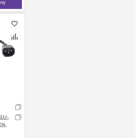
ину
 EU-
14,