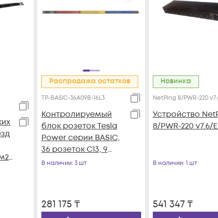
Распродажа остатков
Новинка
TP-BASIC-36A09B-16L3
NetPing 8/PWR-220 v7
Контролируемый
Устройство Net
ких
блок розеток Tesla
8/PWR-220 v7.6/
езд
Power серии BASIC,
36 розеток C13, 9
м2
розеток C19, вход
В наличии
: 3 шт
В наличии
: 1 шт
9
IEC60309 16A(3P+N+E)
м
281 175
₸
541 347
₸