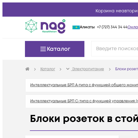
Корзина неавтори
Алматы
+7 (727) 344 34 44
Онла
Каталог
Каталог
Электропитание
Блоки розет
Интеллектуальные БРП А-типа с функцией общего монит
Интеллектуальные БРП C-типа с функцией управления (s
Блоки розеток в сто
Интеллектуальные БРП D-типа с функцией управления и 
Неуправляемые блоки розеток в стойку
Аксессуа