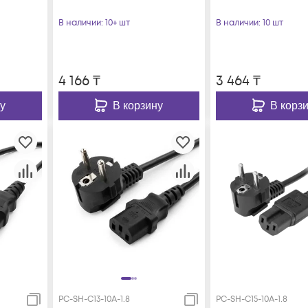
В наличии
: 10+ шт
В наличии
: 10 шт
4 166
₸
3 464
₸
у
В корзину
В корз
PC-SH-C13-10A-1.8
PC-SH-C15-10A-1.8