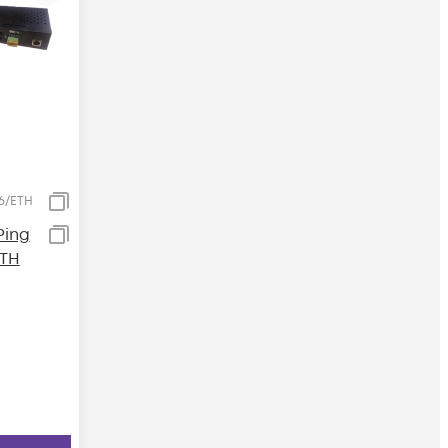
.6/ETH
Ping
ETH