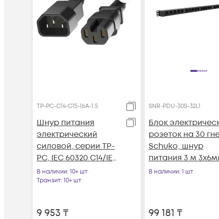
TP-PC-С14-C15-16A-1.5
SNR-PDU-30S-32L1
Шнур питания
Блок электричес
электрический
розеток на 30 гн
силовой, серии TP-
Schuko, шнур
PC, IEC 60320 С14/IEC
питания 3 м 3x6м
60320 С15 прямой,
с вилкой IEC 6030
В наличии
: 10+ шт
В наличии
: 1 шт
250B, 16A, 3х1.5 мм2,
32A 2P＋E (IP44)
Транзит
: 10+ шт
1.5 м, черный
1679.0х50.0х44.4м
9 953
₸
99 181
₸