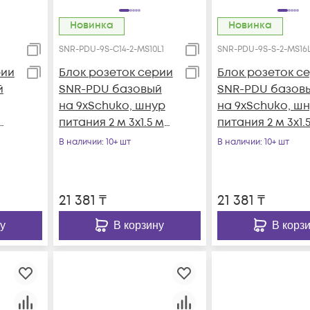
Новинка
Новинка
SNR-PDU-9S-C14-2-MS10L1
SNR-PDU-9S-S-2-MS16L
рии
Блок розеток серии
Блок розеток с
й
SNR-PDU базовый
SNR-PDU базов
на 9хSchuko, шнур
на 9хSchuko, ш
питания 2 м 3x1.5 мм²
питания 2 м 3x1.
с вилкой C14, 10A
с вилкой Schuko
В наличии
: 10+ шт
В наличии
: 10+ шт
21 381
₸
21 381
₸
у
В корзину
В корз