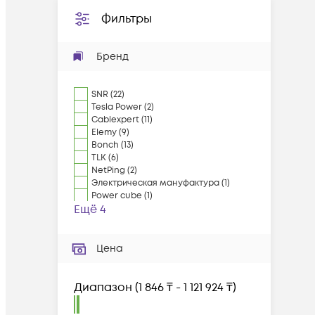
Фильтры
Бренд
SNR
(
22
)
Tesla Power
(
2
)
Cablexpert
(
11
)
Elemy
(
9
)
Bonch
(
13
)
TLK
(
6
)
NetPing
(
2
)
Электрическая мануфактура
(
1
)
Power cube
(
1
)
Ещё 4
Цена
Диапазон
(
1 846 ₸ - 1 121 924 ₸
)