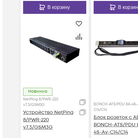
В корзину
В корзин
Новинка
NetPing 8/PWR-220
BONCH-ATS/PDU 8A-4S-
v7.3/GSM3G
C14/C14
Устройство NetPing
Блок розеток с А
8/PWR-220
BONCH-ATS/PDU 
v7.3/GSM3G
4S-Av-C14/C14