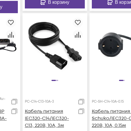
В корзину
В корз
у
Av-
PC-C14-C13-10A-3
PC-SH-C14-10A-0.15
ВР
Кабель питания
Кабель питания
8A-
IEC320-C14/IEC320-
Schuko/IEC320-C
C13, 220B, 10А, 3м
220B, 10А, 0.15м