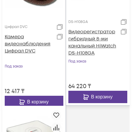
DS-H108GA
Цифрал DVC
Видеорегистратор
Камера
гибридный 8-ми
видеонаблюдения
канальный HiWatch
Цифрал DVC
DS-H108GA
Под заказ
Под заказ
64 220
₸
12 417
₸
В корзину
В корзину