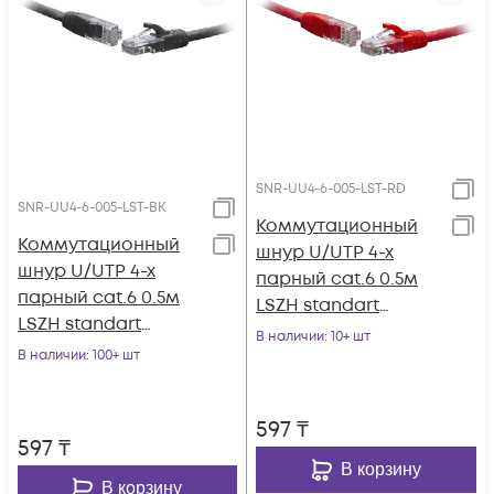
SNR-UU4-6-005-LST-RD
SNR-UU4-6-005-LST-BK
Коммутационный
Коммутационный
шнур U/UTP 4-х
шнур U/UTP 4-х
парный cat.6 0.5м
парный cat.6 0.5м
LSZH standart
LSZH standart
красный
В наличии
: 10+ шт
чёрный
В наличии
: 100+ шт
597
₸
597
₸
В корзину
В корзину