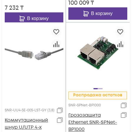
100 009
₸
7 232
₸
В корзину
В корзину
Распродажа остатков
SNR-SPNet-BP1000
SNR-UU4-5E-005-LST-GY (3,8)
Грозозащита
Коммутационный
Ethernet SNR-SPNet-
шнур U/UTP 4-х
BP1000