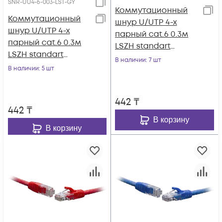
SNR-UU4-6-003-LST-GY
Коммутационный
Коммутационный
шнур U/UTP 4-х
шнур U/UTP 4-х
парный cat.6 0.3м
парный cat.6 0.3м
LSZH standart
LSZH standart
чёрный
В наличии
: 7 шт
серый
В наличии
: 5 шт
442
₸
442
₸
В корзину
В корзину