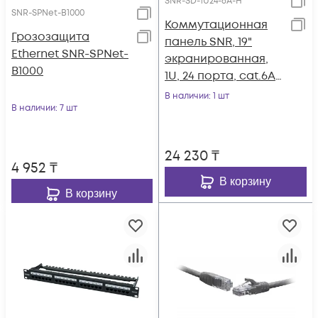
SNR-SD-1U24-6А-H
SNR-SPNet-B1000
Коммутационная
Грозозащита
панель SNR, 19"
Ethernet SNR-SPNet-
экранированная,
B1000
1U, 24 порта, cat.6А,
горизонтальная
В наличии
: 1 шт
В наличии
: 7 шт
заделка
24 230
₸
4 952
₸
В корзину
В корзину