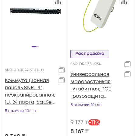
Распродажа
SNR-DROZD-IP54
SNR-UD-1U24-5E-H-LC
Универсальная,
Коммутационная
морозостойкая,
панель SNR, 19"
гигабитная, POE
неэкранированная,
грозозащита
1U, 24 порта, cat.5e,
"Дрозд" IP54
В наличии
: 10+ шт
горизонтальная
В наличии
: 10+ шт
заделка
9 177
₸
-
11
%
8 167
₸