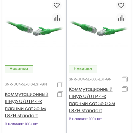
Новинка
Новинка
SNR-UU4-5E-005-LST-GN
SNR-UU4-5E-010-LST-GN
Коммутационный
Коммутационный
шнур U/UTP 4-х
шнур U/UTP 4-х
парный cat.5e 0.5м
парный cat.5e 1м
LSZH standart
LSZH standart
зеленый
В наличии
: 100+ шт
зеленый
В наличии
: 100+ шт