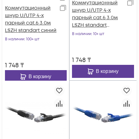
Коммутационный
Коммутационный
шнур U/UTP 4-х
шнур U/UTP 4-х
парный cat.6 3.0м
парный cat.6 3.0м
LSZH standart
LSZH standart синий
серый
В наличии
: 10+ шт
В наличии
: 100+ шт
1 748
₸
1 748
₸
В корзину
В корзину