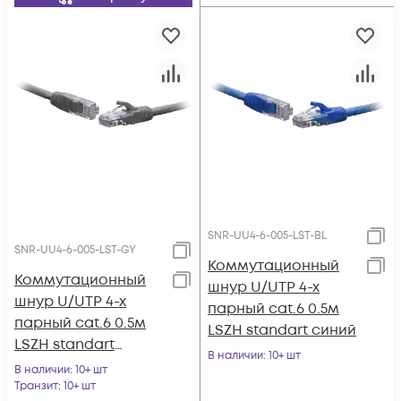
SNR-UU4-6-005-LST-BL
SNR-UU4-6-005-LST-GY
Коммутационный
Коммутационный
шнур U/UTP 4-х
шнур U/UTP 4-х
парный cat.6 0.5м
парный cat.6 0.5м
LSZH standart синий
LSZH standart
В наличии
: 10+ шт
серый
В наличии
: 10+ шт
Транзит
: 10+ шт