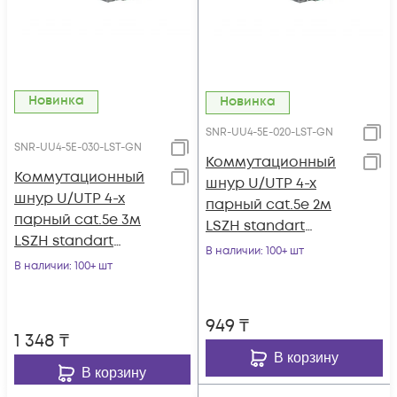
Новинка
Новинка
SNR-UU4-5E-020-LST-GN
SNR-UU4-5E-030-LST-GN
Коммутационный
Коммутационный
шнур U/UTP 4-х
шнур U/UTP 4-х
парный cat.5e 2м
парный cat.5e 3м
LSZH standart
LSZH standart
зеленый
В наличии
: 100+ шт
зеленый
В наличии
: 100+ шт
949
₸
1 348
₸
В корзину
В корзину