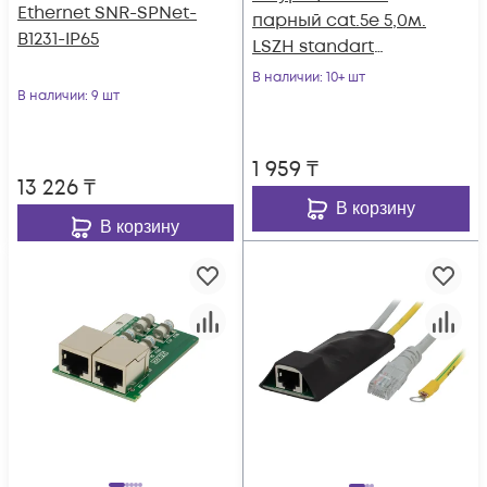
Ethernet SNR-SPNet-
парный cat.5e 5,0м.
B1231-IP65
LSZH standart
зеленый
В наличии
: 10+ шт
В наличии
: 9 шт
1 959
₸
13 226
₸
В корзину
В корзину