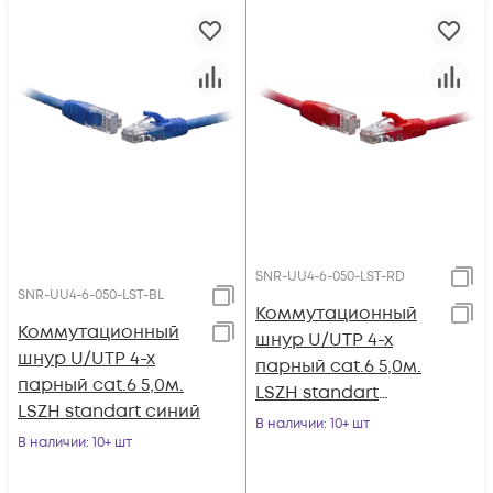
SNR-UU4-6-050-LST-RD
SNR-UU4-6-050-LST-BL
Коммутационный
Коммутационный
шнур U/UTP 4-х
шнур U/UTP 4-х
парный cat.6 5,0м.
парный cat.6 5,0м.
LSZH standart
LSZH standart синий
красный
В наличии
: 10+ шт
В наличии
: 10+ шт