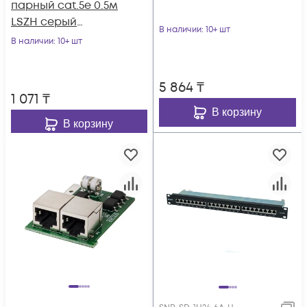
парный cat.5е 0.5м
LSZH серый
В наличии
: 10+ шт
(диаметр 3,8 мм)
В наличии
: 10+ шт
5 864
₸
1 071
₸
В корзину
В корзину