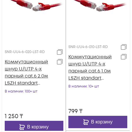
SNR-UU4-6-010-LST-RD
SNR-UU4-6-020-LST-RD
Коммутационный
Коммутационный
шнур U/UTP 4-х
шнур U/UTP 4-х
парный cat.6 1.0м
парный cat.6 2.0м
LSZH standart
LSZH standart
красный
В наличии
: 10+ шт
красный
В наличии
: 100+ шт
799
₸
1 250
₸
В корзину
В корзину