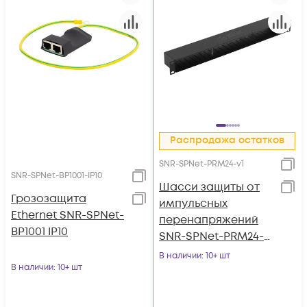
Распродажа остатков
SNR-SPNet-PRM24-v1
SNR-SPNet-BP1001-IP10
Шасси защиты от
Грозозащита
импульсных
Ethernet SNR-SPNet-
перенапряжений
BP1001 IP10
SNR-SPNet-PRM24-
V1
В наличии
: 10+ шт
В наличии
: 10+ шт