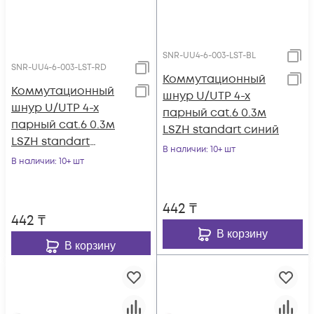
SNR-UU4-6-003-LST-BL
SNR-UU4-6-003-LST-RD
Коммутационный
Коммутационный
шнур U/UTP 4-х
шнур U/UTP 4-х
парный cat.6 0.3м
парный cat.6 0.3м
LSZH standart синий
LSZH standart
В наличии
: 10+ шт
красный
В наличии
: 10+ шт
442
₸
442
₸
В корзину
В корзину