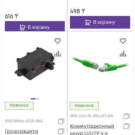
498
₸
616
₸
В корзину
В корзину
Новинка
Новинка
SNR-UU4-5E-050-LST-GN
SNR-SPNet-B1231-IP65
Коммутационный
Грозозащита
шнур U/UTP 4-х