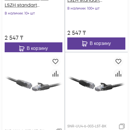
LSZH standart
LSZH standart
серый
В наличии
: 100+ шт
чёрный
В наличии
: 10+ шт
2 547
₸
2 547
₸
В корзину
В корзину
SNR-UU4-6-003-LST-BK