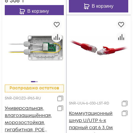
8 368
₸
В корзину
В корзину
Распродажа остатков
SNR-DROZD-IP65-RU
SNR-UU4-6-030-LST-RD
Универсальная,
Коммутационный
влагозащищённая,
шнур U/UTP 4-х
морозостойкая,
парный cat.6 3.0м
гигабитная, POE