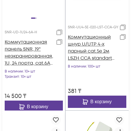
SNR-UU4-5E-020-LST-CCA-GY
SNR-UD-1U24-6А-H
Коммутационный
Коммутационная
шнур U/UTP 4-х
панель SNR, 19"
парный cat.5e 2м
неэкранированная,
LSZH CCA standart
1U, 24 порта, cat.6А,
серый
В наличии
: 100+ шт
горизонтальная
В наличии
: 10+ шт
заделка
Транзит
: 10+ шт
381
₸
14 500
₸
В корзину
В корзину