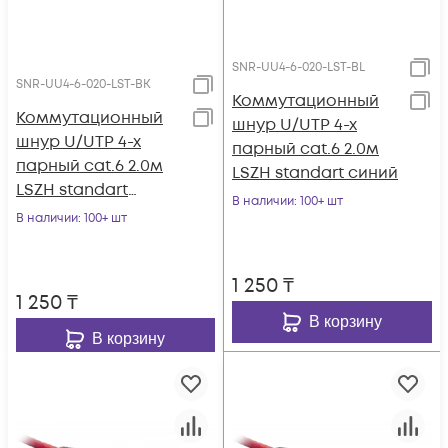
SNR-UU4-6-020-LST-BL
SNR-UU4-6-020-LST-BK
Коммутационный
Коммутационный
шнур U/UTP 4-х
шнур U/UTP 4-х
парный cat.6 2.0м
парный cat.6 2.0м
LSZH standart синий
LSZH standart
В наличии
: 100+ шт
чёрный
В наличии
: 100+ шт
1 250
₸
1 250
₸
В корзину
В корзину