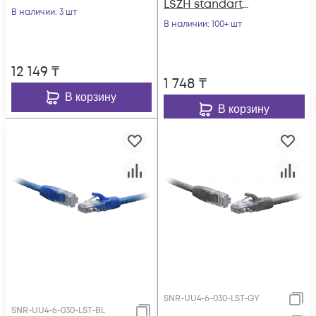
LSZH standart
грозозащита
В наличии
: 3 шт
красный
"Дрозд" IP65, корпус
В наличии
: 100+ шт
КР2801
12 149
₸
1 748
₸
В корзину
В корзину
SNR-UU4-6-030-LST-GY
SNR-UU4-6-030-LST-BL