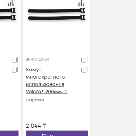
SNR-VT20-BK
Хомут
многократного
использования
Velcro®, 200мм, с
й,
мягкой застежкой,
Под заказ
чёрные, 10шт.
2 044
₸