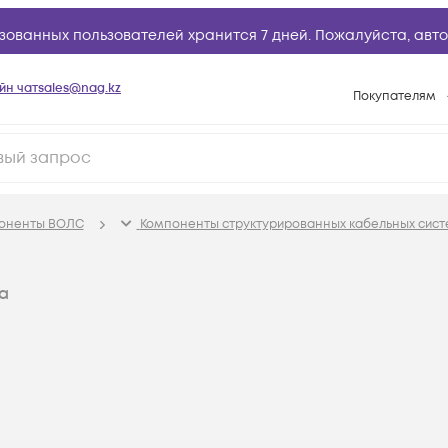
зованных пользователей хранится 7 дней. Пожалуйста,
авто
йн чат
sales@nag.kz
Покупателям
Способы опла
Условия доста
Гарантийное о
поненты ВОЛС
Компоненты структурированных кабельных сист
Возврат товар
Вопросы и отв
а
Техническая п
База знаний
Конфигуратор