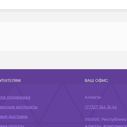
УПАТЕЛЯМ
ВАШ ОФИС
ine поддержка
Алматы
висные контракты
+7 (727) 344 34 44
вия доставки
050000, Республика
овия оплаты
Алматы, Алмалинск