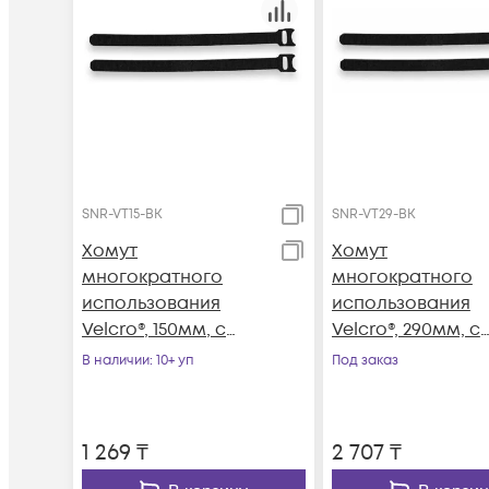
SNR-VT15-BK
SNR-VT29-BK
Хомут
Хомут
многократного
многократного
использования
использования
Velcro®, 150мм, с
Velcro®, 290мм, с
мягкой застежкой,
мягкой застежко
В наличии
: 10+ уп
Под заказ
чёрные, 10шт.
чёрные, 10шт.
1 269
₸
2 707
₸