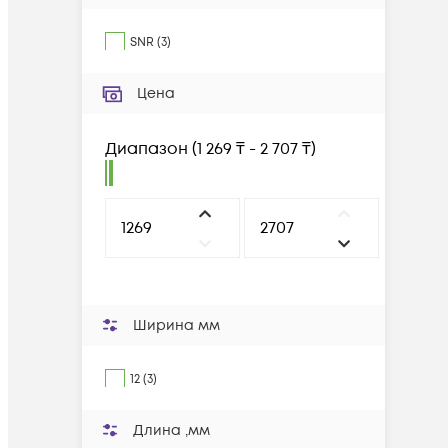
SNR
(
3
)
Цена
Диапазон
(
1 269 ₸ - 2 707 ₸
)
Ширина мм
12 (3)
Длина ,мм