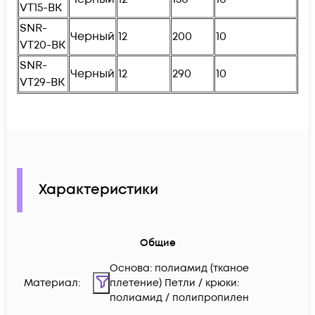
VT15-BK
SNR-
Ч
ерный
12
200
10
VT20-BK
SNR-
Ч
ерный
12
290
10
VT29-BK
Характеристики
Общие
Основа: полиамид (тканое
Материал:
плетение) Петли / крюки:
полиамид / полипропилен