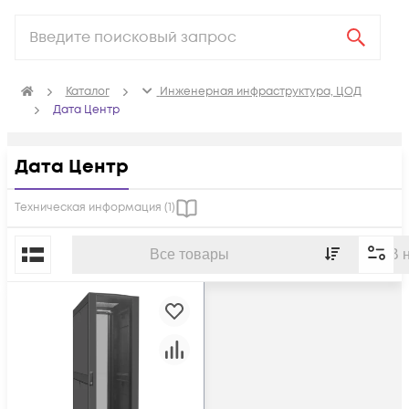
Каталог
Инженерная инфраструктура, ЦОД
Дата Центр
Дата Центр
Техническая информация (
1
)
По популярности
Все товары
В 