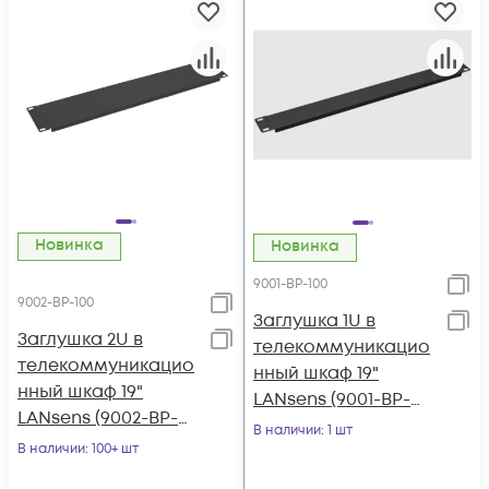
Новинка
Новинка
9001-BP-100
9002-BP-100
Заглушка 1U в
Заглушка 2U в
телекоммуникацио
телекоммуникацио
нный шкаф 19"
нный шкаф 19"
LANsens (9001-BP-
LANsens (9002-BP-
100)
В наличии
: 1 шт
100)
В наличии
: 100+ шт