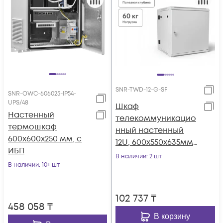
SNR-TWD-12-G-SF
SNR-OWC-606025-IP54-
UPS/48
Шкаф
Настенный
телекоммуникацио
термошкаф
нный настенный
600x600x250 мм, с
12U, 600х550х635мм
ИБП
двухсекционный
В наличии
: 2 шт
В наличии
: 10+ шт
102 737
₸
458 058
₸
В корзину