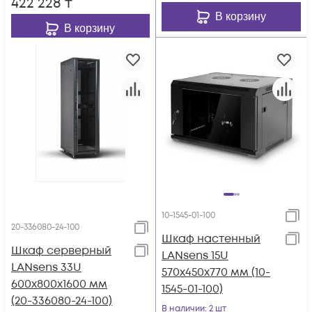
422 228
₸
В корзину
В корзину
10-1545-01-100
20-336080-24-100
Шкаф настенный
Шкаф серверный
LANsens 15U
LANsens 33U
570x450x770 мм (10-
600x800x1600 мм
1545-01-100)
(20-336080-24-100)
В наличии
: 2 шт