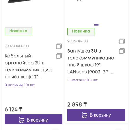
Новинка
Новинка
9003-BP-100
9002-ORG-100
Заглушка 3U в
Кабельный
телекоммуникацио
органайзер 2U в
нный шкаф 19"
телекоммуникацио
LANsens (9003-BP-
нный шкаф 19"
100)
В наличии
: 10+ шт
LANsens (9002-ORG-
В наличии
: 10+ шт
100)
2 898
₸
6 124
₸
В корзину
В корзину