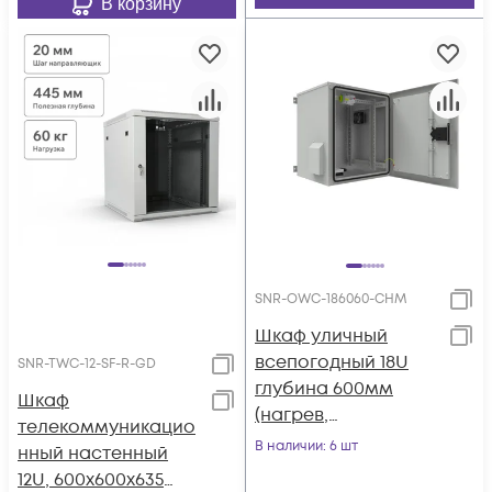
В корзину
SNR-OWC-186060-CHM
Шкаф уличный
всепогодный 18U
SNR-TWC-12-SF-R-GD
глубина 600мм
Шкаф
(нагрев,
телекоммуникацио
охлаждение,
В наличии
: 6 шт
нный настенный
контроль климата)
12U, 600х600х635