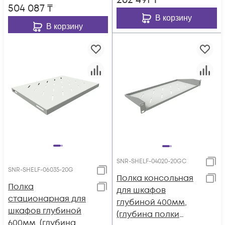
262 491
₸
504 087
₸
В корзину
В корзину
SNR-SHELF-04020-20GC
SNR-SHELF-06035-20G
Полка консольная
Полка
для шкафов
стационарная для
глубиной 400мм,
шкафов глубиной
(глубина полки
600мм, (глубина