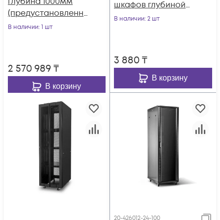
глубина 1000мм
шкафов глубиной
(предустановленны
1000 мм (70100-F-
В наличии
: 2 шт
й кондиционер
В наличии
: 1 шт
100)
1500Вт)
3 880
₸
2 570 989
₸
В корзину
В корзину
20-426012-24-100