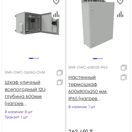
SNR-OWC-608025-IP65
SNR-OWC-126060-CHM
Настенный
Шкаф уличный
термошкаф
всепогодный 12U
600x800x250 мм,
глубина 600мм
IP65 (нагрев,
(нагрев,
контроль климата)
В наличии
: 1 шт
охлаждение,
В наличии
: 8 шт
контроль климата)
Транзит
: 1 шт