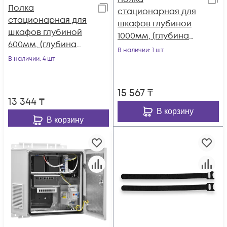
Полка
стационарная для
стационарная для
шкафов глубиной
шкафов глубиной
1000мм, (глубина
600мм, (глубина
полки 710мм)
В наличии
: 1 шт
полки 400мм)
В наличии
: 4 шт
распределенная
распределенная
нагрузка 20кг, цвет-
нагрузка 20кг, цвет-
черный (SNR-SHELF-
15 567
₸
серый (SNR-SHELF-
10071-20B)
13 344
₸
06040-20G)
В корзину
В корзину