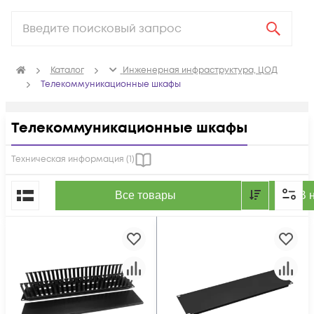
Каталог
Инженерная инфраструктура, ЦОД
Телекоммуникационные шкафы
Телекоммуникационные шкафы
Техническая информация (
1
)
По популярности
Все товары
В 