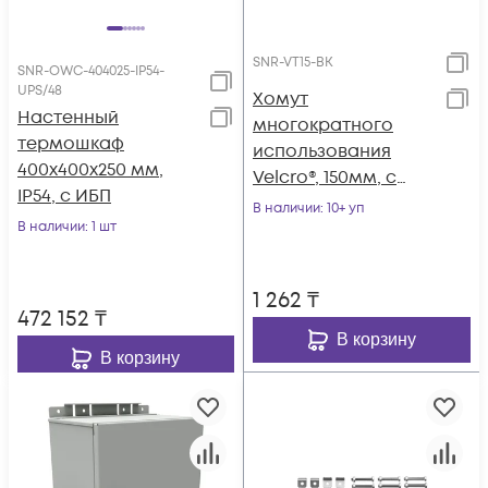
SNR-VT15-BK
SNR-OWC-404025-IP54-
UPS/48
Хомут
Настенный
многократного
термошкаф
использования
400x400x250 мм,
Velcro®, 150мм, с
IP54, с ИБП
мягкой застежкой,
В наличии
: 10+ уп
В наличии
: 1 шт
чёрные, 10шт.
1 262
₸
472 152
₸
В корзину
В корзину