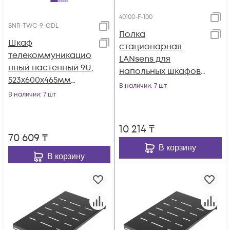
40100-F-100
SNR-TWC-9-GDL
Полка
Шкаф
стационарная
телекоммуникацио
LANsens для
нный настенный 9U,
напольных шкафов
523х600х465мм
глубиной 1000мм,
В наличии
: 7 шт
серия LITE
В наличии
: 7 шт
440х750х44 мм
(стеклянная дверь)
(40100-F-100)
10 214
₸
70 609
₸
В корзину
В корзину