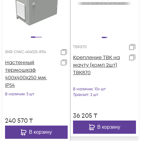
TBK870
SNR-OWC-404025-IP54
Крепление TBK на
Настенный
мачту (комп 2шт)
термошкаф
TBK870
400x400x250 мм,
IP54
В наличии
: 10+ шт
В наличии
: 5 шт
Транзит
: 2 шт
36 205
₸
240 570
₸
В корзину
В корзину