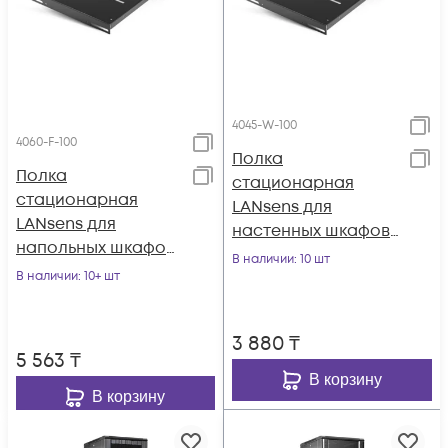
4045-W-100
4060-F-100
Полка
Полка
стационарная
стационарная
LANsens для
LANsens для
настенных шкафов
напольных шкафов
глубиной 450мм,
В наличии
: 10 шт
глубиной 600мм,
В наличии
: 10+ шт
(4045-W-100)
440*350*44 мм
(4060-F-100)
3 880
₸
5 563
₸
В корзину
В корзину