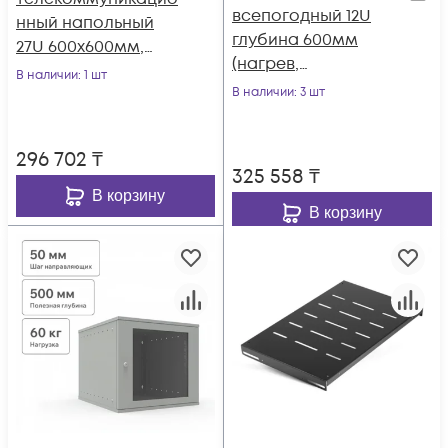
всепогодный 12U
нный напольный
глубина 600мм
27U 600x600мм,
(нагрев,
серия TFC (SNR-TFC-
В наличии
: 1 шт
охлаждение,
276060-GN-G)
В наличии
: 3 шт
контроль климата)
(уценка)
296 702
₸
325 558
₸
В корзину
В корзину