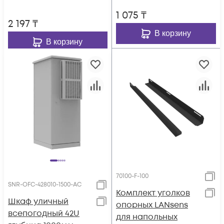
1 075
₸
2 197
₸
В корзину
В корзину
70100-F-100
SNR-OFC-428010-1500-АС
Комплект уголков
Шкаф уличный
опорных LANsens
всепогодный 42U
для напольных