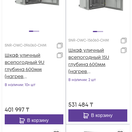
SNR-OWC-156060-CHM
SNR-OWC-096060-CHM
Шкаф уличный
Шкаф уличный
всепогодный 15U
всепогодный 9U
глубина 600мм
глубина 600мм
(нагрев,
(нагрев,
охлаждение,
В наличии
: 2 шт
охлаждение,
В наличии
: 10+ шт
контроль климата)
контроль климата)
531 484
₸
401 997
₸
В корзину
В корзину