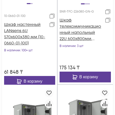
SNR-TFC-226080-GN-G
10-0660-01-100
Шкаф
Шкаф настенный
телекоммуникацио
LANsens 6U
нный напольный
570x600x380 мм (10-
22U 600x800мм,
0660-01-100)
серия TFC (SNR-TFC-
В наличии
: 3 шт
В наличии
: 100+ шт
226080-GN-G)
175 134
₸
61 848
₸
В корзину
В корзину