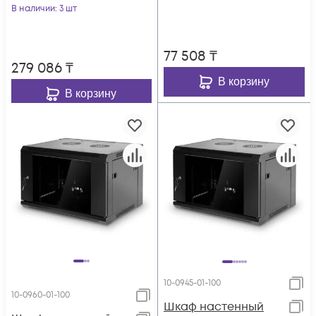
В наличии
: 3 шт
77 508
₸
279 086
₸
В корзину
В корзину
10-0945-01-100
10-0960-01-100
Шкаф настенный