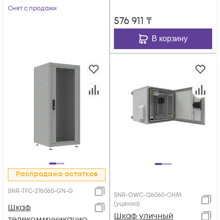
(ШхГхВ)
Снят с продажи
576 911
₸
В корзину
Распродажа остатков
SNR-TFC-276060-GN-G
SNR-OWC-126060-CHM
(уценка)
Шкаф
Шкаф уличный
телекоммуникацио