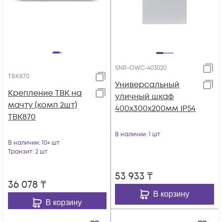
SNR-OWC-403020
TBK870
Универсальный
Крепление TBK на
уличный шкаф
мачту (комп 2шт)
400x300x200мм IP54
TBK870
В наличии
: 1 шт
В наличии
: 10+ шт
Транзит
: 2 шт
53 933
₸
36 078
₸
В корзину
В корзину