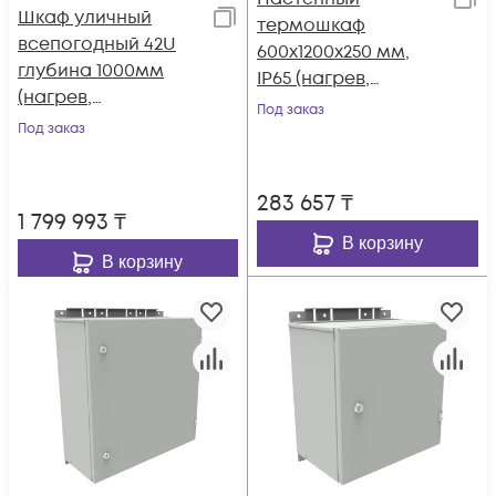
Шкаф уличный
термошкаф
всепогодный 42U
600x1200x250 мм,
глубина 1000мм
IP65 (нагрев,
(нагрев,
контроль климата)
Под заказ
охлаждение,
Под заказ
контроль климата)
283 657
₸
1 799 993
₸
В корзину
В корзину