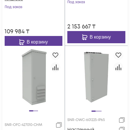
й кондиционер
Под заказ
Под заказ
1500Вт, разборные
стенки)
2 153 667
₸
109 984
₸
В корзину
В корзину
SNR-OWC-601225-IP65
SNR-OFC-427010-CHM
Настенный