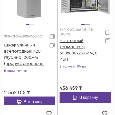
SNR-OWC-606025-IP54-
UPS/48
SNR-OFC-428010-1500-АС
Настенный
Шкаф уличный
термошкаф
всепогодный 42U
600x600x250 мм, с
глубина 1000мм
ИБП
(предустановленны
В наличии
: 10+ шт
й кондиционер
В наличии
: 1 шт
1500Вт)
456 459
₸
2 562 015
₸
В корзину
В корзину