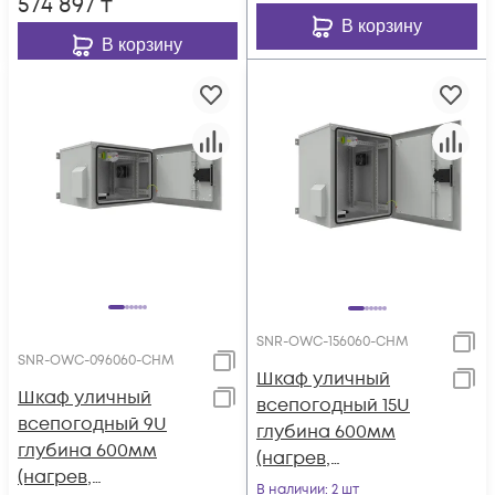
574 897
₸
В корзину
В корзину
SNR-OWC-156060-CHM
SNR-OWC-096060-CHM
Шкаф уличный
Шкаф уличный
всепогодный 15U
всепогодный 9U
глубина 600мм
глубина 600мм
(нагрев,
(нагрев,
охлаждение,
В наличии
: 2 шт