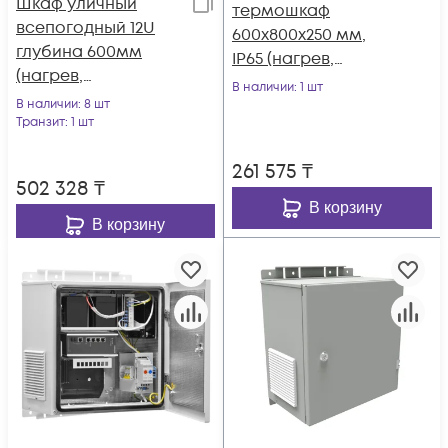
Шкаф уличный
термошкаф
всепогодный 12U
600x800x250 мм,
глубина 600мм
IP65 (нагрев,
(нагрев,
контроль климата)
В наличии
: 1 шт
охлаждение,
В наличии
: 8 шт
контроль климата)
Транзит
: 1 шт
261 575
₸
502 328
₸
В корзину
В корзину