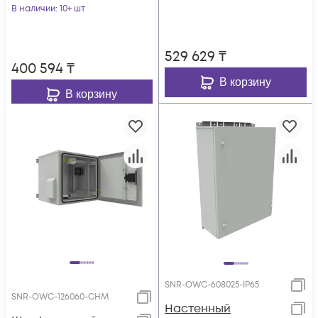
охлаждение,
В наличии
: 10+ шт
контроль климата)
контроль климата)
529 629
₸
400 594
₸
В корзину
В корзину
SNR-OWC-608025-IP65
SNR-OWC-126060-CHM
Настенный