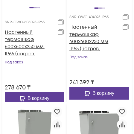
SNR-OWC-404025-IP65
SNR-OWC-606025-IP65
Настенный
Настенный
термошкаф
термошкаф
400x400x250 мм,
600x600x250 мм,
IP65 (нагрев,
IP65 (нагрев,
контроль климата)
Под заказ
контроль климата)
Под заказ
241 392
₸
278 670
₸
В корзину
В корзину