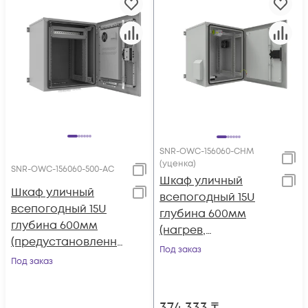
SNR-OWC-156060-CHM
(уценка)
SNR-OWC-156060-500-AC
Шкаф уличный
Шкаф уличный
всепогодный 15U
всепогодный 15U
глубина 600мм
глубина 600мм
(нагрев,
(предустановленны
охлаждение,
Под заказ
й кондиционер
Под заказ
контроль климата)
500Вт)
(уценка)