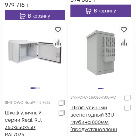
374 333
₸
979 716
₸
В корзину
В корзину
SNR-OFC-336080-1500-АС
SNR-OWC-Real9-T-2-7035
Шкаф уличный
Шкаф уличный
всепогодный 33U
серии Real, 9U,
глубина 800мм
360х630х450,
(предустановленны
RAL7035