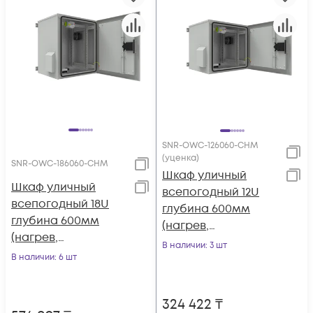
SNR-OWC-126060-CHM
(уценка)
SNR-OWC-186060-CHM
Шкаф уличный
Шкаф уличный
всепогодный 12U
всепогодный 18U
глубина 600мм
глубина 600мм
(нагрев,
(нагрев,
охлаждение,
В наличии
: 3 шт
охлаждение,
В наличии
: 6 шт
контроль климата)
контроль климата)
(уценка)
324 422
₸