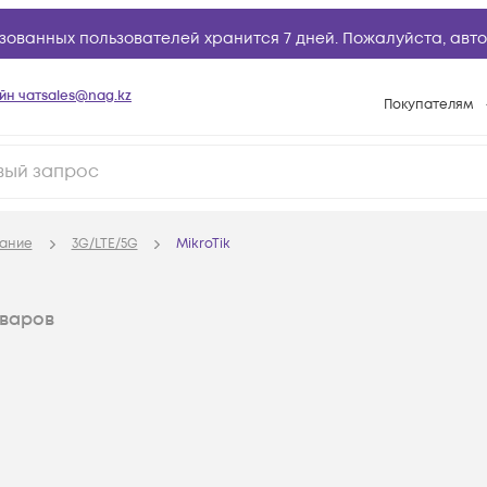
зованных пользователей хранится 7 дней. Пожалуйста,
авто
йн чат
sales@nag.kz
Покупателям
Способы опла
Условия доста
Гарантийное о
ание
3G/LTE/5G
MikroTik
Возврат товар
Вопросы и отв
варов
Техническая п
База знаний
Конфигуратор