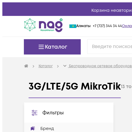
Корзина неавтори
Алматы
+7 (727) 344 34 44
Онла
Каталог
Каталог
Беспроводное сетевое оборудов
3G/LTE/5G MikroTik
13
то
Фильтры
Бренд