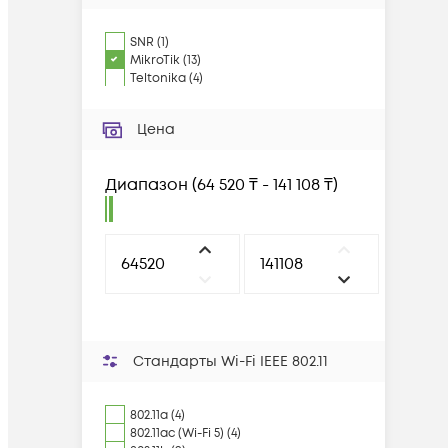
SNR
(
1
)
MikroTik
(
13
)
Teltonika
(
4
)
Цена
Диапазон
(
64 520 ₸ - 141 108 ₸
)
Стандарты Wi-Fi IEEE 802.11
802.11a (4)
802.11ac (Wi-Fi 5) (4)