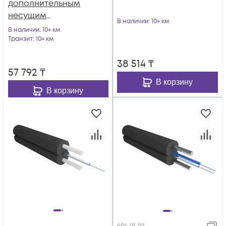
дополнительным
несущим
В наличии
: 10+ км
элементом
В наличии
: 10+ км
(проволока 1.0 мм),
Транзит
: 10+ км
2 волокна
38 514
₸
57 792
₸
В корзину
В корзину