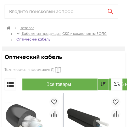
Каталог
Кабельная продукция, СКС и компоненты ВОЛС
Оптический кабель
Оптический кабель
Техническая информация (
1
)
По популярности
Все товары
В 