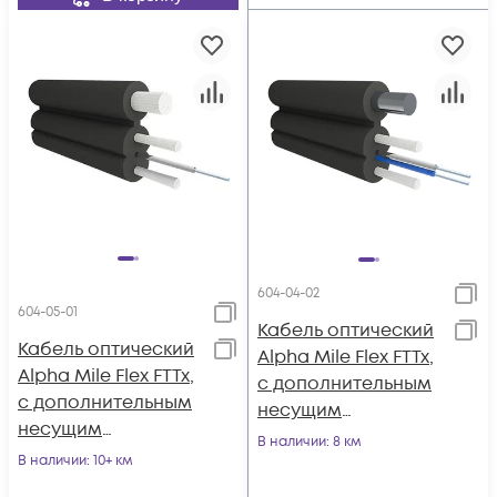
604-04-02
604-05-01
Кабель оптический
Кабель оптический
Alpha Mile Flex FTTx,
Alpha Mile Flex FTTx,
с дополнительным
с дополнительным
несущим
несущим
элементом
В наличии
: 8 км
элементом (FRP 1.0
В наличии
: 10+ км
(проволока 1.0 мм),
мм), 01 волокно
2 волокна