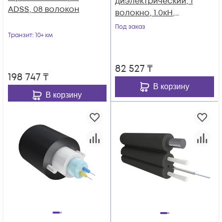
диэлектрический, 1
ADSS, 08 волокон
волокно, 1.0кН,
катушка 1км.
Под заказ
Транзит
: 10+ км
82 527
₸
198 747
₸
В корзину
В корзину