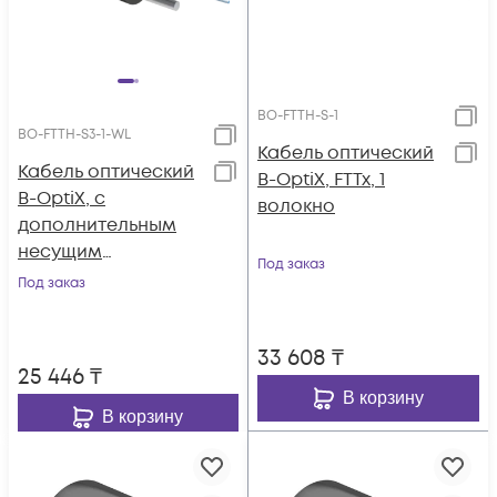
BO-FTTH-S-1
BO-FTTH-S3-1-WL
Кабель оптический
Кабель оптический
B-OptiX, FTTx, 1
B-OptiX, с
волокно
дополнительным
несущим
Под заказ
элементом
Под заказ
(проволока 1.0 мм),
1 волокно
33 608
₸
25 446
₸
В корзину
В корзину