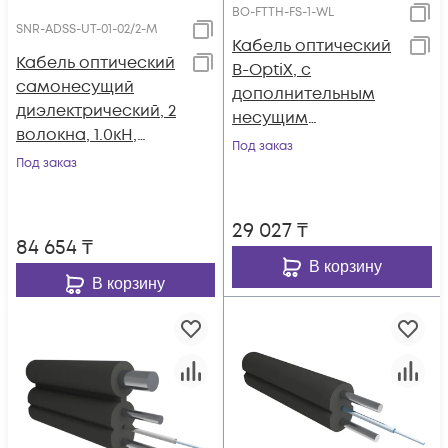
BO-FTTH-FS-1-WL
SNR-ADSS-UT-01-02/2-M
Кабель оптический
Кабель оптический
B-OptiX, с
самонесущий
дополнительным
диэлектрический, 2
несущим
волокна, 1.0кН,
элементом (2*0,5
Под заказ
катушка 2км.
Под заказ
FRP + проволока 1.0
мм), 1 волокно
29 027
₸
84 654
₸
В корзину
В корзину