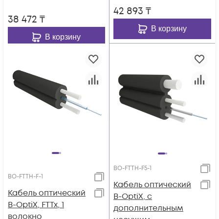
42 893
₸
38 472
₸
В корзину
В корзину
BO-FTTH-F5-1
BO-FTTH-F-1
Кабель оптический
Кабель оптический
B-OptiX, с
B-OptiX, FTTx, 1
дополнительным
волокно