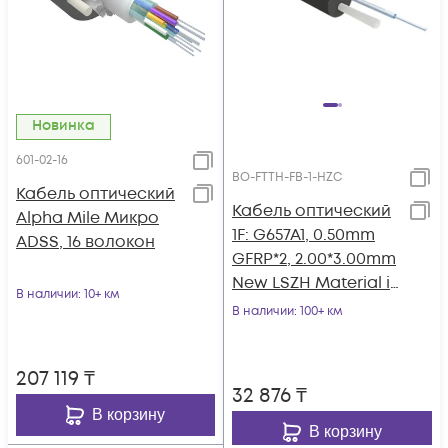
Новинка
601-02-16
BO-FTTH-FB-1-HZC
Кабель оптический
Кабель оптический
Alpha Mile Микро
1F: G657A1, 0.50mm
ADSS, 16 волокон
GFRP*2, 2.00*3.00mm
New LSZH Material in
В наличии
: 10+ км
Black
В наличии
: 100+ км
207 119
₸
32 876
₸
В корзину
В корзину