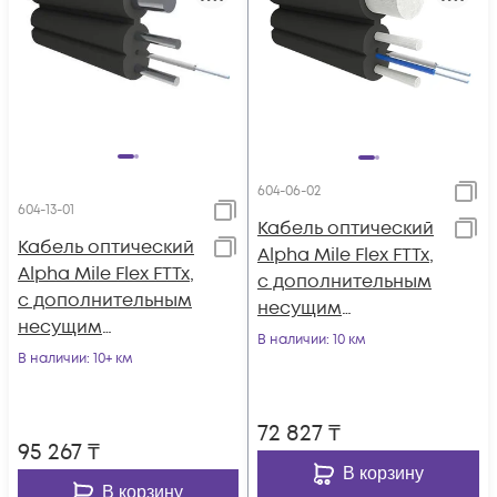
604-06-02
604-13-01
Кабель оптический
Кабель оптический
Alpha Mile Flex FTTx,
Alpha Mile Flex FTTx,
с дополнительным
с дополнительным
несущим
несущим
элементом (FRP 1.8
В наличии
: 10 км
элементом
В наличии
: 10+ км
мм), 02 волокна
(проволока 1.0 мм),
1 волокно 657A1
72 827
₸
95 267
₸
В корзину
В корзину