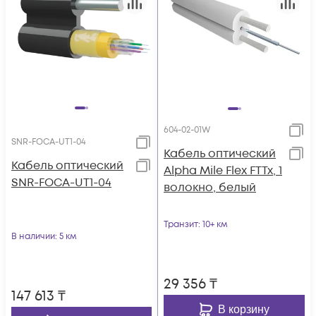
604-02-01W
SNR-FOCA-UT1-04
Кабель оптический
Кабель оптический
Alpha Mile Flex FTTx, 1
SNR-FOCA-UT1-04
волокно, белый
Транзит
: 10+ км
В наличии
: 5 км
29 356
₸
147 613
₸
В корзину