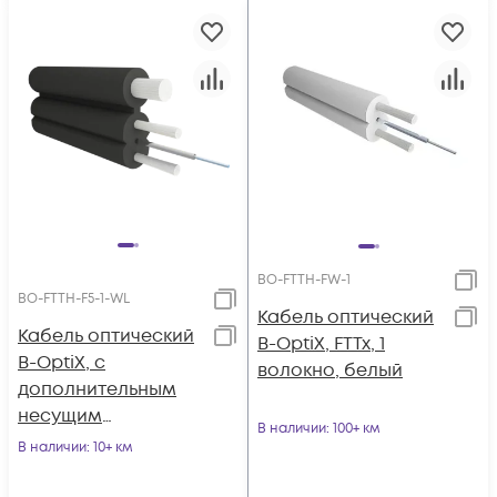
BO-FTTH-FW-1
BO-FTTH-F5-1-WL
Кабель оптический
Кабель оптический
B-OptiX, FTTx, 1
B-OptiX, с
волокно, белый
дополнительным
несущим
В наличии
: 100+ км
элементом (FRP 1.0
В наличии
: 10+ км
мм), 1 волокно