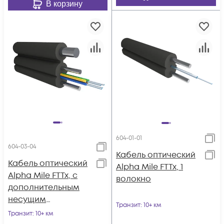
В корзину
604-01-01
604-03-04
Кабель оптический
Кабель оптический
Alpha Mile FTTx, 1
Alpha Mile FTTx, с
волокно
дополнительным
несущим
Транзит
: 10+ км
элементом
Транзит
: 10+ км
(проволока 1.0 мм),