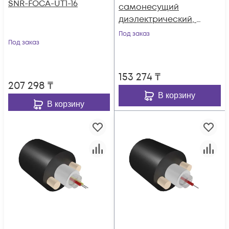
SNR-FOCA-UT1-16
самонесущий
диэлектрический, 8
волокон, 3.0кН, FRP
Под заказ
Под заказ
1,8 мм, катушка 2 км.
153 274
₸
207 298
₸
В корзину
В корзину