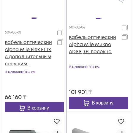
601-02-04
604-06-01
Кабель оптический
Кабель оптический
Alpha Mile Микро
Alpha Mile Flex FTTx,
ADSS, 04 волокна
с дополнительным
несущим
В наличии
: 10+ км
элементом (FRP 1.8
В наличии
: 10+ км
мм), 01 волокно
101 901
₸
66 160
₸
В корзину
В корзину