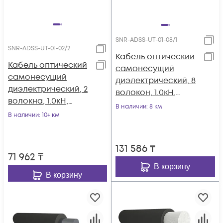
SNR-ADSS-UT-01-08/1
SNR-ADSS-UT-01-02/2
Кабель оптический
Кабель оптический
самонесущий
самонесущий
диэлектрический, 8
диэлектрический, 2
волокон, 1.0кН,
волокна, 1.0кН,
5.0мм, катушка 1км.
В наличии
: 8 км
5.0мм, катушка 2км.
В наличии
: 10+ км
131 586
₸
71 962
₸
В корзину
В корзину