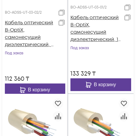
BO-ADSS-UT-03-01/2
BO-ADSS-UT-03-02/2
Кабель оптический
Кабель оптический
B-OptiX,
B-OptiX,
самонесущий
самонесущий
диэлектрический, 1
диэлектрический, 2
волокно, 3.0кН, FRP
Под заказ
волокна, 3.0кН, FRP
Под заказ
1,8 мм, катушка 2 км.
1,8 мм, катушка 2 км.
133 329
₸
112 360
₸
В корзину
В корзину