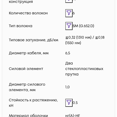
конструкция
Количество волокон
6
Тип волокна
SM (G.652.D)
≦0,32 (1310 нм) / ≦0,18
Типовое затухание, дБ/км
(1550 нм)
Диаметр кабеля, мм
6,5
Два
Силовой элемент
стеклопластиковых
прутка
Диаметр силового
1,0
элемента, мм
Стойкость к растяжению,
0.5
кН
Материал оболочки
нг(А)-HF