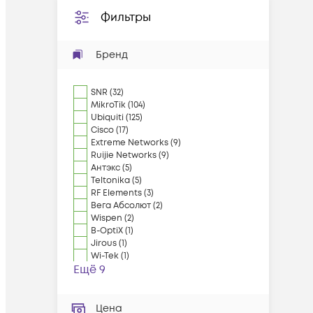
Фильтры
Бренд
SNR
(
32
)
MikroTik
(
104
)
Ubiquiti
(
125
)
Cisco
(
17
)
Extreme Networks
(
9
)
Ruijie Networks
(
9
)
Антэкс
(
5
)
Teltonika
(
5
)
RF Elements
(
3
)
Вега Абсолют
(
2
)
Wispen
(
2
)
B-OptiX
(
1
)
Jirous
(
1
)
Wi-Tek
(
1
)
Ещё 9
Цена