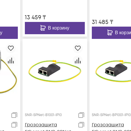
13 459
₸
31 485
₸
В корзину
у
В корз
SNR-SPNet-B1001-IP10
SNR-SPNet-BP1001-IP10
Грозозащита
Грозозащита