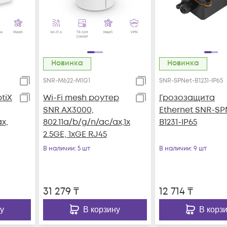
Новинка
Новинка
SNR-M622-M1G1
SNR-SPNet-B1231-IP65
tiX
Wi-Fi mesh роутер
Грозозащита
SNR AX3000,
Ethernet SNR-SP
x,
802.11a/b/g/n/ac/ax,1x
B1231-IP65
2.5GE, 1xGE RJ45
В наличии
: 5 шт
В наличии
: 9 шт
31 279
₸
12 714
₸
у
В корзину
В корз