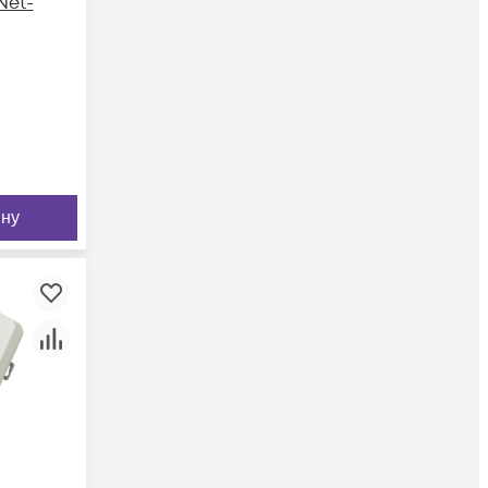
Net-
ину