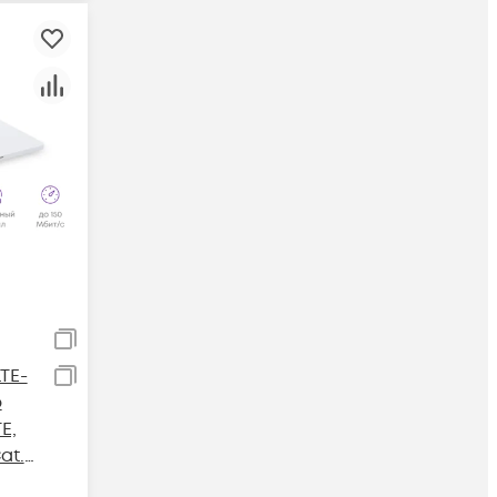
TE-
р
E,
at.4,