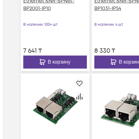
Ethernet SNR-SPNet-
Ethernet SNR-SPN
BP2001-IP10
BP1031-IP54
В наличии
: 100+ шт
В наличии
: 4 шт
7 641
₸
8 330
₸
В корзину
В корзин