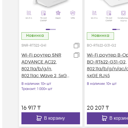
Новинка
Новинка
SNR-RT522-G41
BO-RT622-G31-G2
Wi-Fi роутер SNR
Wi-Fi роутер B-Op
ADVANCE AC22,
BO-RT622-G31-G2,
802.11a/b/g/n,
802.11a/b/g/n/ac/a
802.11ac Wave 2, 5xGE
4xGE RJ45
RJ45
В наличии
: 10+ шт
В наличии
: 10+ шт
Транзит
: 1 000+ шт
16 917
₸
20 207
₸
В корзину
В корзин