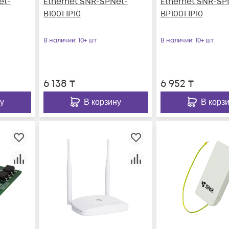
et-
Ethernet SNR-SPNet-
Ethernet SNR-SP
B1001 IP10
BP1001 IP10
В наличии
: 10+ шт
В наличии
: 10+ шт
6 138
₸
6 952
₸
у
В корзину
В корз