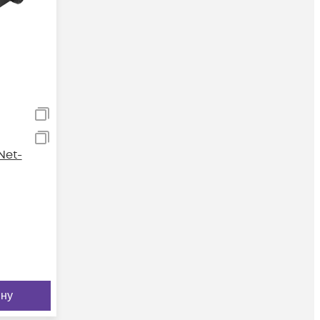
Net-
ину