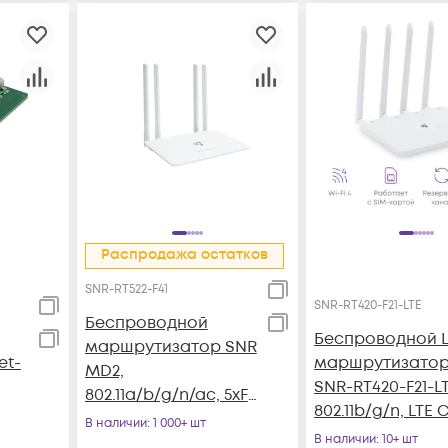
Распродажа остатков
SNR-RT522-F41
SNR-RT420-F21-LTE
Беспроводной
Беспроводной L
маршрутизатор SNR
et-
маршрутизато
MD2,
SNR-RT420-F21-LT
802.11a/b/g/n/ac, 5xFE
802.11b/g/n, LTE C
RJ45
В наличии
: 1 000+ шт
3xFE RJ45
В наличии
: 10+ шт