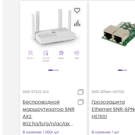
SNR-RT622-G41
SNR-SPNet-HE1100
Беспроводной
Грозозащита
маршрутизатор SNR
Ethernet SNR-SPN
AX2,
HE1100
802.11a/b/g/n/ac/ax,
5xGE RJ45
В наличии
: 1 000+ шт
В наличии
: 1 шт