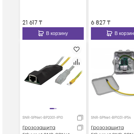
21 617
₸
6 827
₸
В корзину
В корзин
SNR-SPNet-BP2001-IP10
SNR-SPNet-BP1031-IP54
Грозозащита
Грозозащита