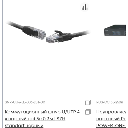
SNR-UU4-5E-003-LST-BK
PUS-CC16L-250R
Коммутационный шнур U/UTP 4-
Неуправляем
х парный cat.5e 0.3м LSZH
портовый Po
standart чёрный
POWERTONE P