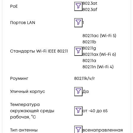
802.3at
PoE
802.3af
Портов LAN
1
802.11ac (Wi-Fi 5)
802.11b
802.11g
Стандарты Wi-Fi IEEE 802.11
802.11ax (Wi-Fi 6)
802.11a
802.11n (Wi-Fi 4)
Роуминг
802.11k/v/r
Уличный корпус
Да
Температура
окружающей среды
от -40 до 65
рабочая, °C
Тип антенны
всенаправленная