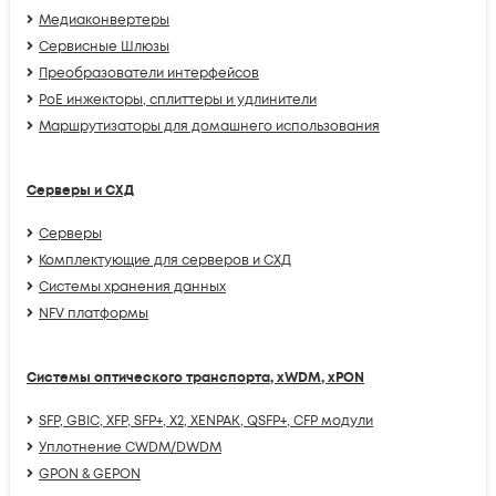
Медиаконвертеры
Сервисные Шлюзы
Преобразователи интерфейсов
PoE инжекторы, сплиттеры и удлинители
Маршрутизаторы для домашнего использования
Серверы и СХД
Серверы
Комплектующие для серверов и СХД
Системы хранения данных
NFV платформы
Системы оптического транспорта, xWDM, xPON
SFP, GBIC, XFP, SFP+, X2, XENPAK, QSFP+, CFP модули
Уплотнение CWDM/DWDM
GPON & GEPON