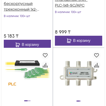
бескорпусный
PLC-1x8-SC/APC
трехоконный 1х2-
В наличии
: 100+ шт
30/70 SC/APC
В наличии
: 100+ шт
8 999
₸
5 183
₸
В корзину
В корзину