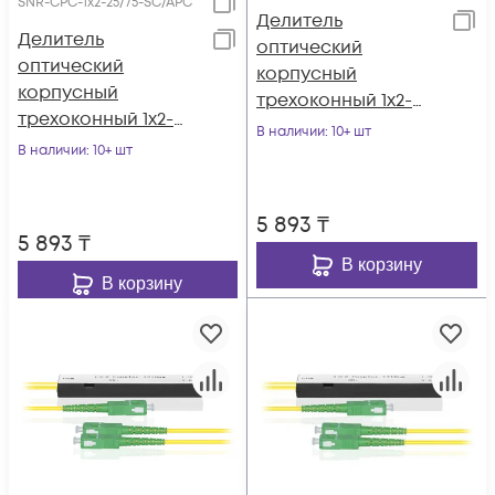
SNR-CPC-1x2-25/75-SC/APC
Делитель
Делитель
оптический
оптический
корпусный
корпусный
трехоконный 1х2-
трехоконный 1х2-
20/80 SC/APC
В наличии
: 10+ шт
25/75 SC/APC
В наличии
: 10+ шт
5 893
₸
5 893
₸
В корзину
В корзину