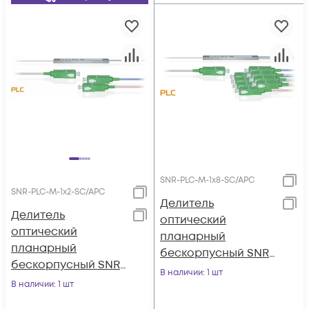
SNR-PLC-M-1x8-SC/APC
SNR-PLC-M-1x2-SC/APC
Делитель
Делитель
оптический
оптический
планарный
планарный
бескорпусный SNR-
бескорпусный SNR-
PLC-M-1x8-SC/APC
В наличии
: 1 шт
PLC-M-1x2-SC/APC
В наличии
: 1 шт