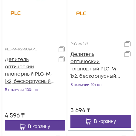
PLC-M-1x2
PLC-M-1x2-SC/APC
Делитель
Делитель
оптический
оптический
планарный PLC-M-
планарный PLC-M-
1x2, бескорпусный,
1x2, бескорпусный,
неоконцованный
В наличии
: 10+ шт
разъемы SC/APC
В наличии
: 100+ шт
3 694
₸
4 596
₸
В корзину
В корзину