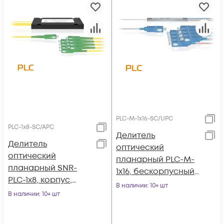
PLC-M-1x16-SC/UPC
PLC-1x8-SC/APC
Делитель
Делитель
оптический
оптический
планарный PLC-M-
планарный SNR-
1x16, бескорпусный,
PLC-1x8, корпус,
разъемы SC/UPC
В наличии
: 10+ шт
разъемы SC/APC
В наличии
: 10+ шт