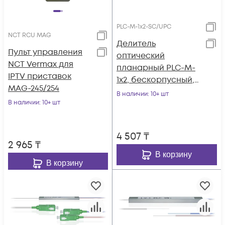
PLC-M-1x2-SC/UPC
NCT RCU MAG
Делитель
Пульт управления
оптический
NCT Vermax для
планарный PLC-M-
IPTV приставок
1x2, бескорпусный,
MAG-245/254
разъемы SC/UPC
В наличии
: 10+ шт
В наличии
: 10+ шт
4 507
₸
2 965
₸
В корзину
В корзину