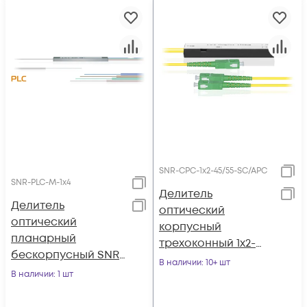
SNR-CPC-1x2-45/55-SC/APC
SNR-PLC-M-1x4
Делитель
Делитель
оптический
оптический
корпусный
планарный
трехоконный 1х2-
бескорпусный SNR-
45/55 SC/APC
В наличии
: 10+ шт
PLC-M-1x4
В наличии
: 1 шт