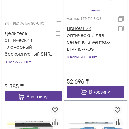
Vermax-LTP-116-7-OS
SNR-PLC-M-1x4-SC/UPC
Приёмник
Делитель
оптический для
оптический
сетей КТВ Vermax-
планарный
LTP-116-7-OS
бескорпусный SNR-
В наличии
: 10+ шт
PLC-M-1x4-SC/UPC
В наличии
: 1 шт
52 696
₸
5 385
₸
В корзину
В корзину