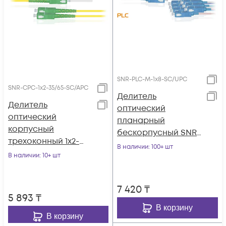
SNR-PLC-M-1x8-SC/UPC
SNR-CPC-1x2-35/65-SC/APC
Делитель
Делитель
оптический
оптический
планарный
корпусный
бескорпусный SNR-
трехоконный 1х2-
PLC-M-1x8-SC/UPC
В наличии
: 100+ шт
35/65 SC/APC
В наличии
: 10+ шт
7 420
₸
5 893
₸
В корзину
В корзину