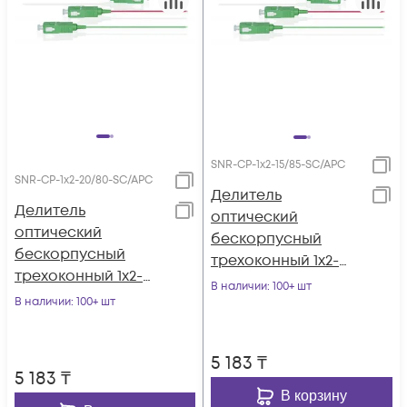
SNR-CP-1x2-15/85-SC/APC
SNR-CP-1x2-20/80-SC/APC
Делитель
Делитель
оптический
оптический
бескорпусный
бескорпусный
трехоконный 1х2-
трехоконный 1х2-
15/85 SC/APC
В наличии
: 100+ шт
20/80 SC/APC
В наличии
: 100+ шт
5 183
₸
5 183
₸
В корзину