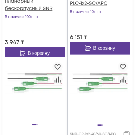
планарный
PLC-1x2-SC/APC
бескорпусный SNR-
В наличии
: 10+ шт
PLC-M-1x8
В наличии
: 100+ шт
6 151
₸
3 947
₸
В корзину
В корзину
SNR-CP-1x2-40/60-SC/APC