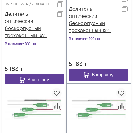
SNR-CP-1x2-45/55-SC/APC
Делитель
Делитель
оптический
оптический
бескорпусный
бескорпусный
трехоконный 1х2-
трехоконный 1х2-
40/60 SC/APC
В наличии
: 100+ шт
45/55 SC/APC
В наличии
: 100+ шт
5 183
₸
5 183
₸
В корзину
В корзину