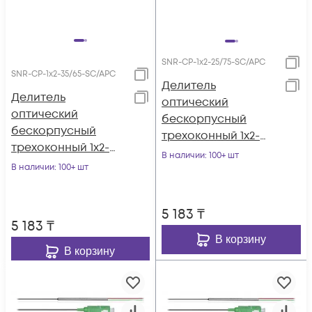
SNR-CP-1x2-25/75-SC/APC
SNR-CP-1x2-35/65-SC/APC
Делитель
Делитель
оптический
оптический
бескорпусный
бескорпусный
трехоконный 1х2-
трехоконный 1х2-
25/75 SC/APC
В наличии
: 100+ шт
35/65 SC/APC
В наличии
: 100+ шт
5 183
₸
5 183
₸
В корзину
В корзину