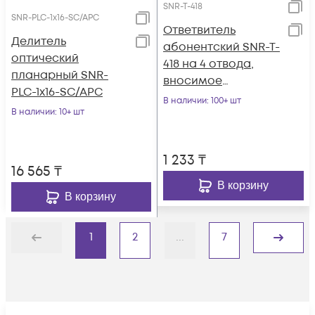
SNR-T-418
SNR-PLC-1x16-SC/APC
Ответвитель
Делитель
абонентский SNR-T-
оптический
418 на 4 отвода,
планарный SNR-
вносимое
PLC-1x16-SC/APC
затухание IN-TAP
В наличии
: 100+ шт
В наличии
: 10+ шт
18dB.
1 233
₸
16 565
₸
В корзину
В корзину
1
2
...
7
Назад
Дальше