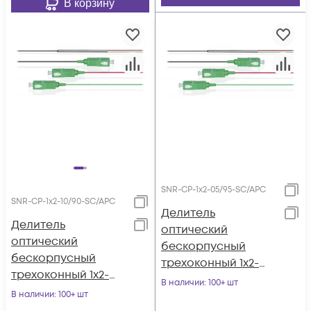
В корзину
SNR-CP-1x2-05/95-SC/APC
SNR-CP-1x2-10/90-SC/APC
Делитель
Делитель
оптический
оптический
бескорпусный
бескорпусный
трехоконный 1х2-
трехоконный 1х2-
05/95 SC/APC
В наличии
: 100+ шт
10/90 SC/APC
В наличии
: 100+ шт