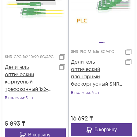
SNR-PLC-M-1x16-SC/APC
SNR-CPC-1x2-10/90-SC/APC
Делитель
Делитель
оптический
оптический
планарный
корпусный
бескорпусный SNR-
трехоконный 1х2-
PLC-M-1x16-SC/APC
В наличии
: 4 шт
10/90 SC/APC
В наличии
: 3 шт
16 692
₸
5 893
₸
В корзину
В корзину