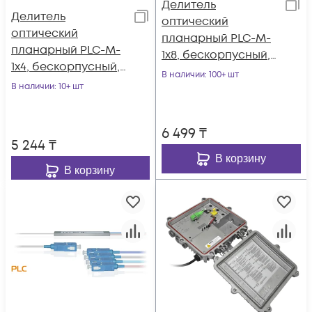
Делитель
Делитель
оптический
оптический
планарный PLC-M-
планарный PLC-M-
1x8, бескорпусный,
1x4, бескорпусный,
разъемы SC/APC
В наличии
: 100+ шт
разъемы SC/APC
В наличии
: 10+ шт
6 499
₸
5 244
₸
В корзину
В корзину