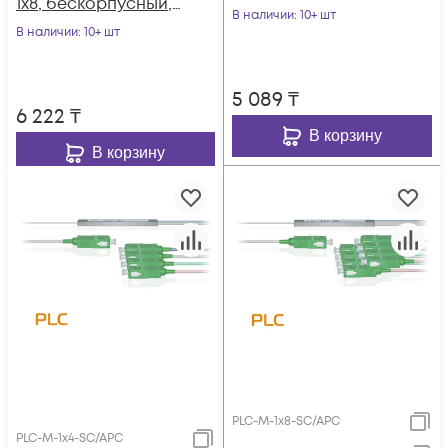
1x8, бескорпусный,
разъемы SC/UPC
В наличии
: 10+ шт
разъемы SC/UPC
В наличии
: 10+ шт
5 089
₸
6 222
₸
В корзину
В корзину
PLC-M-1x8-SC/APC
PLC-M-1x4-SC/APC