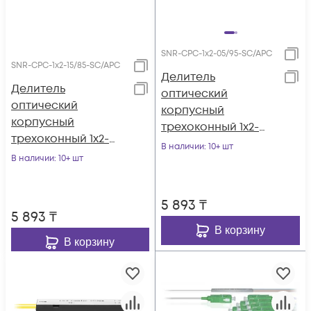
SNR-CPC-1x2-05/95-SC/APC
SNR-CPC-1x2-15/85-SC/APC
Делитель
Делитель
оптический
оптический
корпусный
корпусный
трехоконный 1х2-
трехоконный 1х2-
05/95 SC/APC
В наличии
: 10+ шт
15/85 SC/APC
В наличии
: 10+ шт
5 893
₸
5 893
₸
В корзину
В корзину