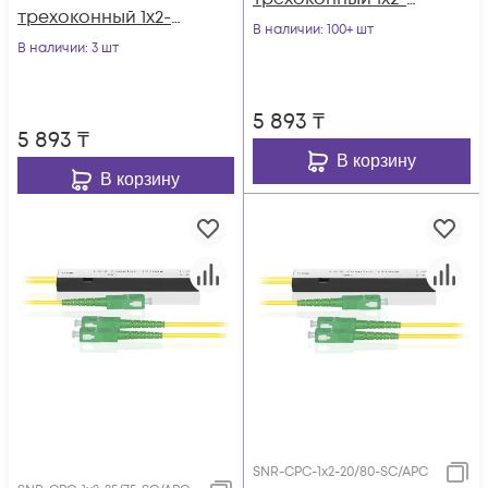
трехоконный 1х2-
30/70 SC/APC
В наличии
: 100+ шт
40/60 SC/APC
В наличии
: 3 шт
5 893
₸
5 893
₸
В корзину
В корзину
SNR-CPC-1x2-20/80-SC/APC