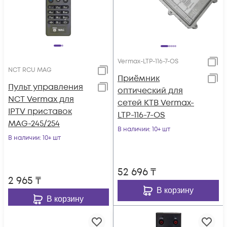
Vermax-LTP-116-7-OS
NCT RCU MAG
Приёмник
Пульт управления
оптический для
NCT Vermax для
сетей КТВ Vermax-
IPTV приставок
LTP-116-7-OS
MAG-245/254
В наличии
: 10+ шт
В наличии
: 10+ шт
52 696
₸
2 965
₸
В корзину
В корзину