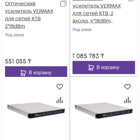
Оптический
усилитель VERMAX
усилитель VERMAX
для сетей КТВ, 2
для сетей КТВ
входа, 4*18dBm
2*18dBm
выхода, WDM
Под заказ
Под заказ
фильтр PON
1 085 783
₸
551 055
₸
В корзину
В корзину