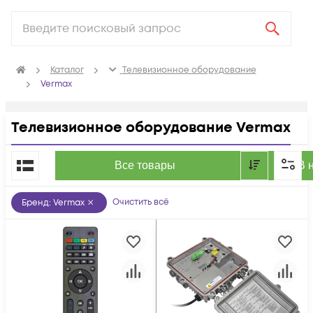
Каталог
Телевизионное оборудование
Vermax
Телевизионное оборудование Vermax
По популярности
Все товары
В 
Очистить всё
Бренд
:
Vermax