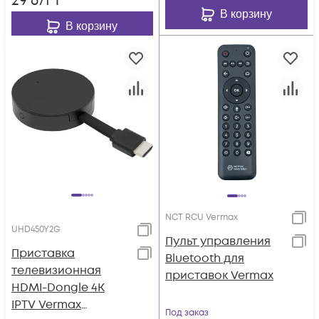
29 671
₸
В корзину
В корзину
NCT RCU Vermax
UHD450Y2G
Пульт управления
Приставка
Bluetooth для
телевизионная
приставок Vermax
HDMI-Dongle 4K
IPTV Vermax
Под заказ