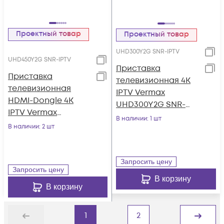
Проектный товар
Проектный товар
UHD300Y2G SNR-IPTV
UHD450Y2G SNR-IPTV
Приставка
Приставка
телевизионная 4K
телевизионная
IPTV Vermax
HDMI-Dongle 4K
UHD300Y2G SNR-
IPTV Vermax
IPTV
В наличии
: 1 шт
UHD450Y2G SNR-
В наличии
: 2 шт
IPTV
Запросить цену
Запросить цену
В корзину
В корзину
1
2
Назад
Дальше