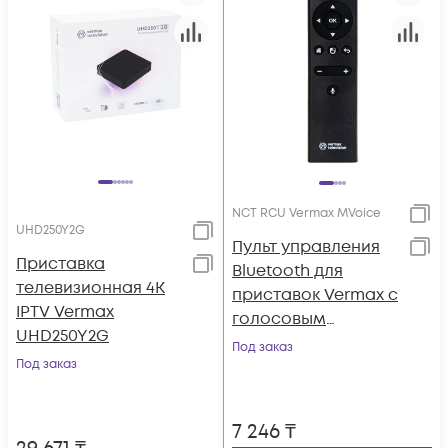
NCT RCU Vermax MVoice
UHD250Y2G
Пульт управления
Приставка
Bluetooth для
телевизионная 4K
приставок Vermax c
IPTV Vermax
голосовым
UHD250Y2G
поиском и
Под заказ
Под заказ
аэромышью
7 246
₸