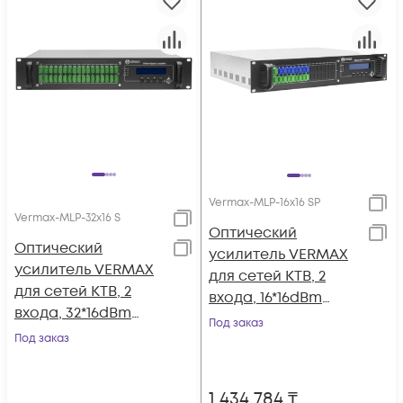
Vermax-MLP-16x16 SP
Vermax-MLP-32x16 S
Оптический
Оптический
усилитель VERMAX
усилитель VERMAX
для сетей КТВ, 2
для сетей КТВ, 2
входа, 16*16dBm
входа, 32*16dBm
выхода, WDM
Под заказ
выхода
Под заказ
фильтр PON
1 434 784
₸