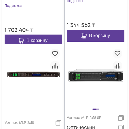
Под заказ
выхода, WDM
Под заказ
фильтр PON
фильтр PON
1 344 562
₸
1 702 404
₸
В корзину
В корзину
Vermax-MLP-4x18 SP
Vermax-MLP-2x18
Оптический