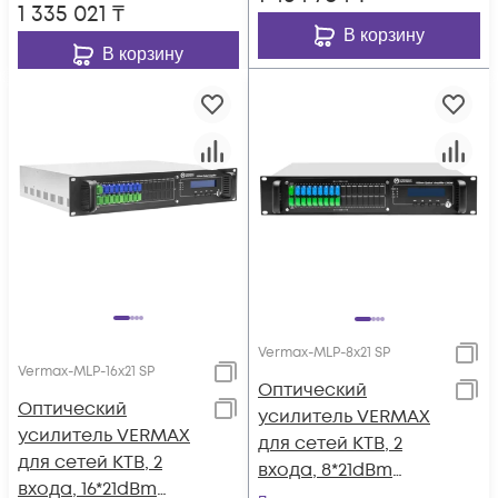
1 335 021
₸
В корзину
В корзину
Vermax-MLP-8x21 SP
Vermax-MLP-16x21 SP
Оптический
Оптический
усилитель VERMAX
усилитель VERMAX
для сетей КТВ, 2
для сетей КТВ, 2
входа, 8*21dBm
входа, 16*21dBm
выходов, WDM