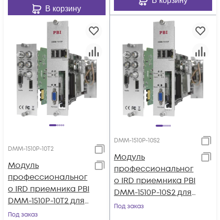
В корзину
В корзину
DMM-1510P-10S2
DMM-1510P-10T2
Модуль
Модуль
профессиональног
профессиональног
о IRD приемника PBI
о IRD приемника PBI
DMM-1510P-10S2 для
DMM-1510P-10T2 для
цифровой ГС PBI
Под заказ
цифровой ГС PBI
Под заказ
DMM-1000