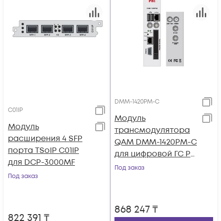
DMM-1420PM-C
C01IP
Модуль
Модуль
трансмодулятора
расширения 4 SFP
QAM DMM-1420PM-C
порта TSoIP C01IP
для цифровой ГС PBI
для DCP-3000MF
DMM-1000
Под заказ
Под заказ
868 247
₸
822 391
₸