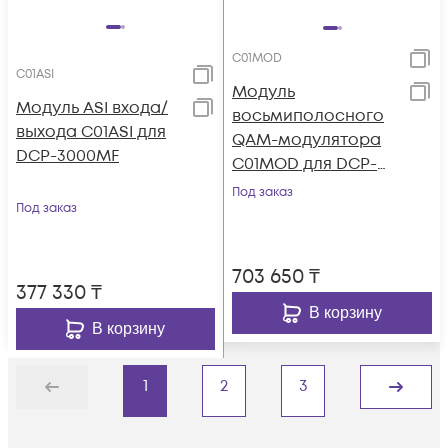
C01MOD
C01ASI
Модуль
Модуль ASI входа/
восьмиполосного
выхода C01ASI для
QAM-модулятора
DCP-3000MF
C01MOD для DCP-
3000MF
Под заказ
Под заказ
703 650
₸
377 330
₸
В корзину
В корзину
1
2
3
Назад
Дальше