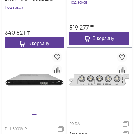
Под заказ
цифровой ГС PBI
Под заказ
DMM-1000
519 277
₸
340 521
₸
В корзину
В корзину
P01DA
DIH-6000V-P