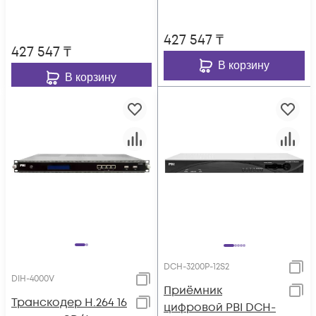
DMM-1000
427 547
₸
427 547
₸
В корзину
В корзину
DCH-3200P-12S2
DIH-4000V
Приёмник
Транскодер H.264 16
цифровой PBI DCH-