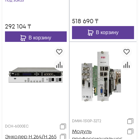
Под заказ
T2-MI для DCP-
3000MF
518 690
₸
292 104
₸
В корзину
В корзину
DMM-1510P-32T2
DCH-6000EC
Модуль
Энкодер H.264/H.265