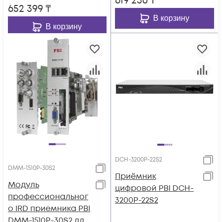
619 236
₸
652 399
₸
В корзину
В корзину
DCH-3200P-22S2
DMM-1510P-30S2
Приёмник
Модуль
цифровой PBI DCH-
профессиональног
3200P-22S2
о IRD приемника PBI
DMM-1510P-30S2 для