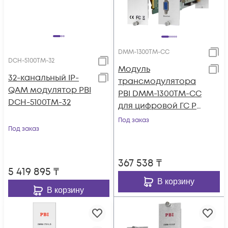
DMM-1300TM-CC
DCH-5100TM-32
Модуль
32-канальный IP-
трансмодулятора
QAM модулятор PBI
PBI DMM-1300TM-CC
DCH-5100TM-32
для цифровой ГС PBI
DMM-1000
Под заказ
Под заказ
367 538
₸
5 419 895
₸
В корзину
В корзину