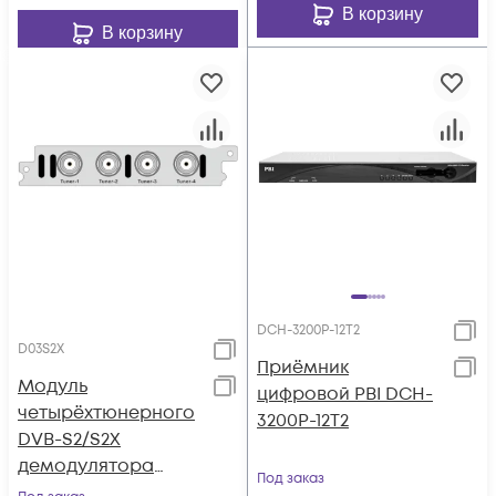
В корзину
В корзину
DCH-3200P-12Т2
D03S2X
Приёмник
Модуль
цифровой PBI DCH-
четырёхтюнерного
3200P-12Т2
DVB-S2/S2X
демодулятора
Под заказ
поддержка BISS и