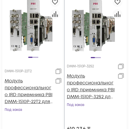
DMM-1510P-32S2
DMM-1510P-22T2
Модуль
Модуль
профессиональног
профессиональног
о IRD приемника PBI
о IRD приемника PBI
DMM-1510P-32S2 для
DMM-1510P-22T2 для
цифровой ГС PBI
Под заказ
цифровой ГС PBI
Под заказ
DMM-1000
DMM-1000