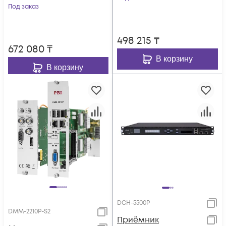
DMM-2410EC-С
Под заказ
498 215
₸
672 080
₸
В корзину
В корзину
DCH-5500P
DMM-2210P-S2
Приёмник