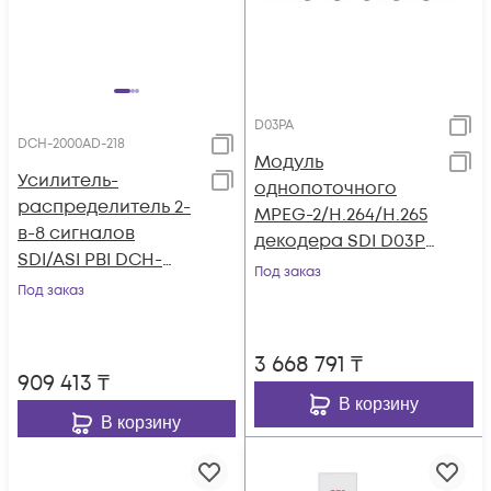
D03PA
DCH-2000AD-218
Модуль
Усилитель-
однопоточного
распределитель 2-
MPEG-2/H.264/H.265
в-8 сигналов
декодера SDI D03PA
SDI/ASI PBI DCH-
для DCP-3000MF
Под заказ
2000AD-218
Под заказ
3 668 791
₸
909 413
₸
В корзину
В корзину