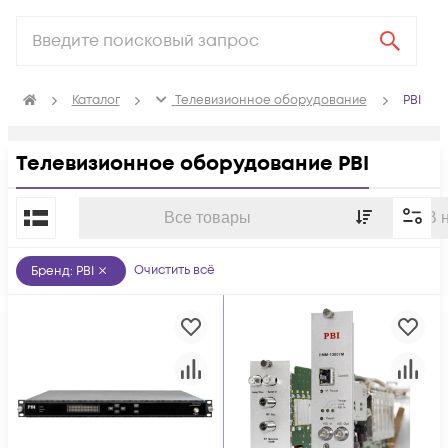
Каталог
Телевизионное оборудование
PBI
Телевизионное оборудование PBI
По популярности
Все товары
В 
Очистить всё
Бренд
:
PBI