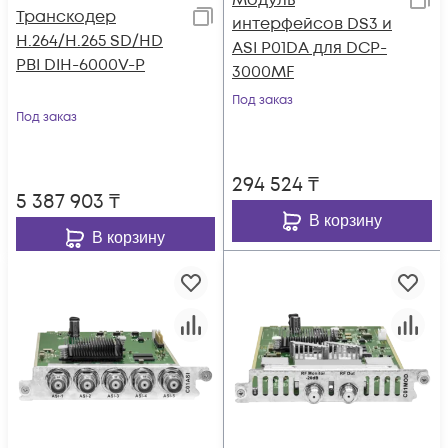
Модуль
Транскодер
интерфейсов DS3 и
H.264/H.265 SD/HD
ASI P01DA для DCP-
PBI DIH-6000V-P
3000MF
Под заказ
Под заказ
294 524
₸
5 387 903
₸
В корзину
В корзину