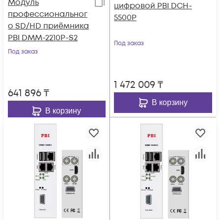
Модуль
цифровой PBI DCH-
профессиональног
5500P
о SD/HD приёмника
PBI DMM-2210P-S2
Под заказ
Под заказ
1 472 009
₸
641 896
₸
В корзину
В корзину