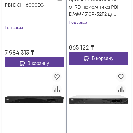
профессиональног
PBI DCH-6000EC
о IRD приемника PBI
DMM-1510P-32T2 для
цифровой ГС PBI
Под заказ
Под заказ
DMM-1000
865 122
₸
7 984 313
₸
В корзину
В корзину