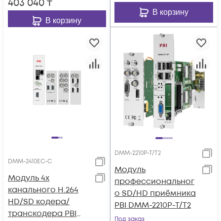
403 040
₸
В корзину
В корзину
DMM-2210P-T/T2
DMM-2410EC-С
Модуль
Модуль 4х
профессиональног
канального H.264
о SD/HD приёмника
HD/SD кодера/
PBI DMM-2210P-T/T2
транскодера PBI
Под заказ