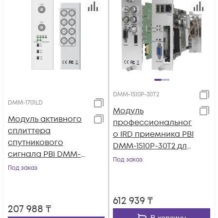
DMM-1510P-30T2
DMM-1701LD
Модуль
Модуль активного
профессиональног
сплиттера
о IRD приемника PBI
спутникового
DMM-1510P-30T2 для
сигнала PBI DMM-
цифровой ГС PBI
Под заказ
1701LD
Под заказ
DMM-1000
612 939
₸
207 988
₸