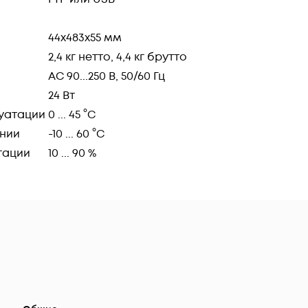
44х483х55 мм
2,4 кг нетто, 4,4 кг брутто
AC 90...250 В, 50/60 Гц
24 Вт
уатации
0 ... 45 °C
ении
-10 ... 60 °C
тации
10 ... 90 %