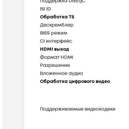
Поддержка DiSEqC
ISI ID
Обработка TS
Дескремблер
BISS режим
CI интерфейс
HDMI выход
Формат HDMI
Разрешение
Вложенное аудио
Обработка цифрового видео
Поддерживаемые видеокодеки