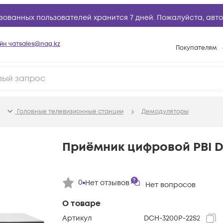
зованных пользователей хранится 7 дней. Пожалуйста,
авто
йн чат
sales@nag.kz
Покупателям
Способы опла
Условия доста
Гарантийное о
Головные телевизионные станции
Демодуляторы
Возврат товар
Вопросы и отв
Приёмник цифровой PBI 
Техническая п
База знаний
0
Нет отзывов
Нет вопросов
Конфигуратор
О товаре
Артикул
DCH-3200P-22S2