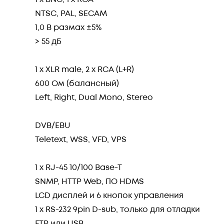
NTSC, PAL, SECAM
1,0 В размах ±5%
> 55 дБ
1 x XLR male, 2 x RCA (L+R)
600 Ом (балансный)
Left, Right, Dual Mono, Stereo
DVB/EBU
Teletext, WSS, VFD, VPS
1 x RJ-45 10/100 Base-T
SNMP, HTTP Web, ПО HDMS
LCD дисплей и 6 кнопок управления
1 x RS-232 9pin D-sub, только для отладки
FTP или USB