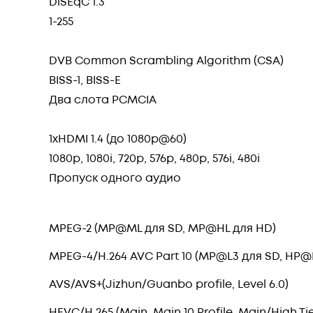
DiSEqC 1.3
1-255
DVB Common Scrambling Algorithm (CSA)
BISS-1, BISS-E
Два слота PCMCIA
1xHDMI 1.4 (до 1080p@60)
1080p, 1080i, 720p, 576p, 480p, 576i, 480i
Пропуск одного аудио
MPEG-2 (MP@ML для SD, MP@HL для HD)
MPEG-4/H.264 AVC Part 10 (MP@L3 для SD, HP@L
AVS/AVS+(Jizhun/Guanbo profile, Level 6.0)
HEVC/H.265 (Main, Main 10 Profile, Main/High Tier