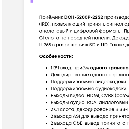
Приёмник
DCH-3200P-22S2
производс
(IRD), позволяющий принять сигнал 
аналоговый и цифровой форматы. П
CI слота на передней панели. Декод
H.265 в разрешениях SD и HD. Также 
Особенности:
1 ВЧ вход, приём
одного транспо
Декодирование одного сервиса 
Поддерживаемые видеокодеки: MP
Поддерживаемые аудиокодеки: MP
Выходы видео: HDMI, CVBS (разъ
Выходы аудио: RCA, аналоговый 
2 CI слота, декодирование BISS-1 
2 выхода ASI для вывода принят
2 выхода GbE, вывод принятого 