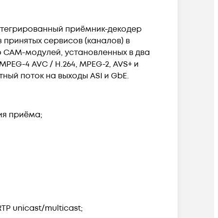
интегрированный приёмник-декодер
 принятых сервисов (каналов) в
 CAM-модулей, установленных в два
EG-4 AVC / H.264, MPEG-2, AVS+ и
ный поток на выходы ASI и GbE.
ия приёма;
P unicast/multicast;