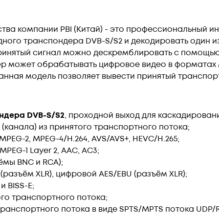
тва компании PBI (Китай) - это профессиональный 
одного транспондера DVB-S/S2 и декодировать один из
ринятый сигнал можно дескремблировать с помощью
ер может обрабатывать цифровое видео в форматах MP
данная модель позволяет вывести принятый транспорт
ндера DVB-S/S2
, проходной выход для каскадирован
(канала) из принятого транспортного потока;
EG-2, MPEG-4/H.264, AVS/AVS+, HEVC/H.265;
EG-1 Layer 2, AAC, AC3;
ёмы BNC и RCA);
(разъём XLR), цифровой AES/EBU (разъём XLR);
и BISS-E;
ого транспортного потока;
транспортного потока в виде SPTS/MPTS потока UDP/RT