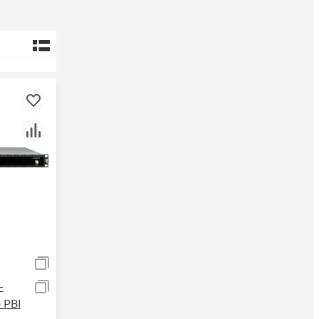
-
PBI