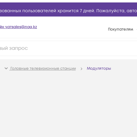
зованных пользователей хранится 7 дней. Пожалуйста,
авто
йн чат
sales@nag.kz
Покупателям
Способы опла
Условия доста
Гарантийное о
Головные телевизионные станции
Модуляторы
Возврат товар
Вопросы и отв
Техническая п
База знаний
Конфигуратор