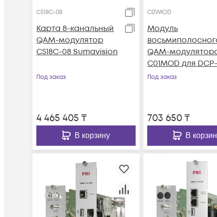
C518C-08
C01MOD
Карта 8-канальный
Модуль
QAM-модулятор
восьмиполосног
C518C-08 Sumavision
QAM-модулятор
C01MOD для DCP
3000MF
Под заказ
Под заказ
4 465 405
₸
703 650
₸
В корзину
В корзин