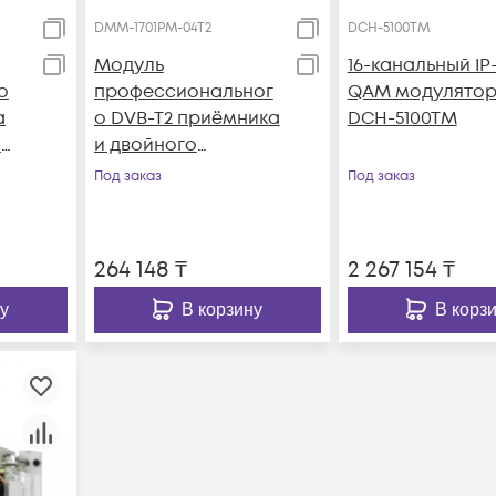
DMM-1701PM-04T2
DCH-5100TM
Модуль
16-канальный IP
о
профессиональног
QAM модулятор 
а
о DVB-T2 приёмника
DCH-5100TM
-
и двойного
аналогового
Под заказ
Под заказ
модулятора PBI
DMM-1701PM-04T2
264 148
₸
2 267 154
₸
у
В корзину
В корз