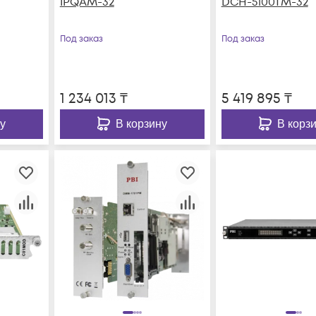
IPQAM-32
DCH-5100TM-32
Под заказ
Под заказ
1 234 013
₸
5 419 895
₸
у
В корзину
В корз