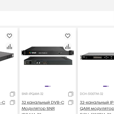
SNR-IPQAM-32
DCH-5100TM-32
B-C
32 канальный DVB-C
32-канальный IP
Модулятор SNR
QAM модулятор 