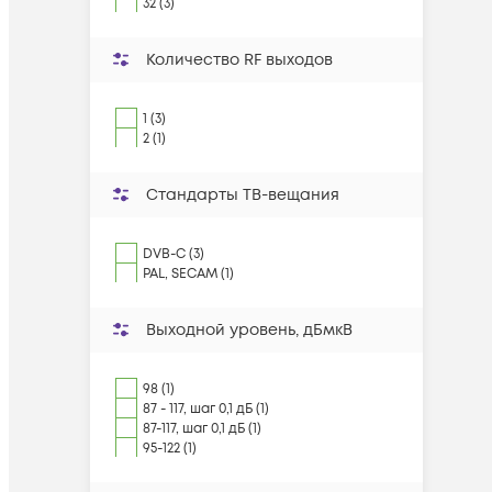
32 (3)
Количество RF выходов
1 (3)
2 (1)
Стандарты ТВ-вещания
DVB-C (3)
PAL, SECAM (1)
Выходной уровень, дБмкВ
98 (1)
87 - 117, шаг 0,1 дБ (1)
87-117, шаг 0,1 дБ (1)
95-122 (1)