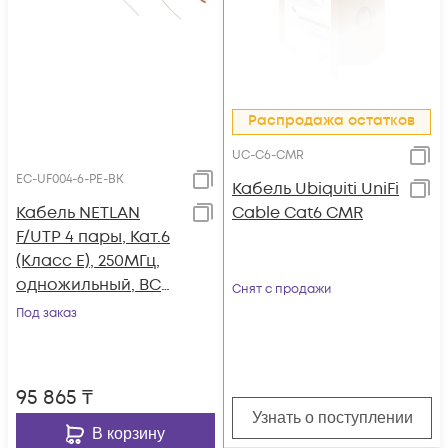
Распродажа остатков
UC-C6-CMR
EC-UF004-6-PE-BK
Кабель Ubiquiti UniFi
Кабель NETLAN
Cable Cat6 CMR
F/UTP 4 пары, Кат.6
(Класс E), 250МГц,
одножильный, BC
Снят с продажи
(чистая медь),
Под заказ
полиэтилен,
внешний, до -40C,
черный, 305м
95 865
₸
Узнать о поступлении
В корзину