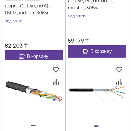
Cat.5e, PE, outdoor,
пары, Cat.5e, нг(А)-
master, 305м
LSLTx, indoor, 305м
Под заказ
Под заказ
59 179
₸
82 203
₸
В корзину
В корзину