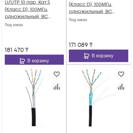
U/UTP 10 пар, Кат.5
(Класс D), 100МГц,
(Класс D), 100МГц,
одножильный, BC
одножильный, BC
(чистая медь),
Под заказ
(чистая медь),
Под заказ
внутренний, PVC
внутренний, LSZH
нг(B), серый, 305м
нг(B)-HF,
171 089
₸
оранжевый, 305м
181 470
₸
В корзину
В корзину