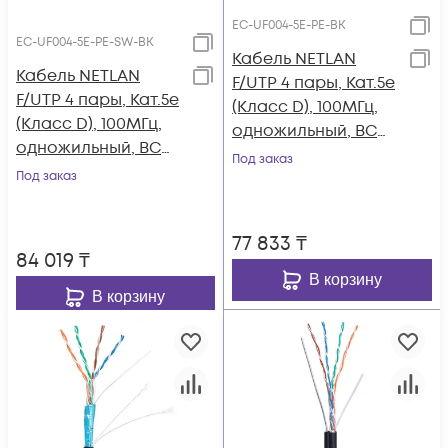
EC-UF004-5E-PE-BK
EC-UF004-5E-PE-SW-BK
Кабель NETLAN
Кабель NETLAN
F/UTP 4 пары, Кат.5e
F/UTP 4 пары, Кат.5e
(Класс D), 100МГц,
(Класс D), 100МГц,
одножильный, BC
одножильный, BC
(чистая медь),
Под заказ
(чистая медь),
Под заказ
внешний, PE до
внешний, PE до
-40C, черный, 305м
-40C, с
77 833
₸
одножильным
84 019
₸
тросом, черный,
В корзину
305м
В корзину