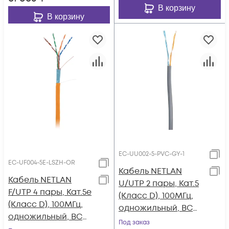
В корзину
В корзину
EC-UU002-5-PVC-GY-1
EC-UF004-5E-LSZH-OR
Кабель NETLAN
Кабель NETLAN
U/UTP 2 пары, Кат.5
F/UTP 4 пары, Кат.5e
(Класс D), 100МГц,
(Класс D), 100МГц,
одножильный, BC
одножильный, BC
(чистая медь),
Под заказ