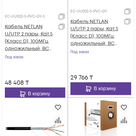
EC-UU002-5-PVC-GY
EC-UU002-5-PVC-GY-5
Кабель NETLAN
Кабель NETLAN
U/UTP 2 пары, Кат.5
U/UTP 2 пары, Кат.5
(Класс D), 100МГц,
(Класс D), 100МГц,
одножильный, BC
одножильный, BC
(чистая медь),
Под заказ
(чистая медь),
Под заказ
внутренний, PVC
внутренний, PVC
нг(B), серый, 305м
нг(B), серый, 500м
29 766
₸
48 408
₸
В корзину
В корзину