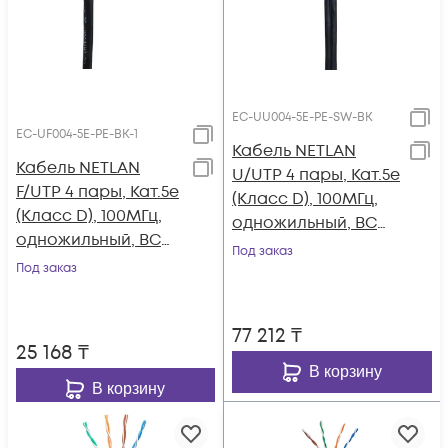
EC-UU004-5E-PE-SW-BK
EC-UF004-5E-PE-BK-1
Кабель NETLAN
Кабель NETLAN
U/UTP 4 пары, Кат.5e
F/UTP 4 пары, Кат.5e
(Класс D), 100МГц,
(Класс D), 100МГц,
одножильный, BC
одножильный, BC
(чистая медь),
Под заказ
(чистая медь),
Под заказ
внешний, PE до
внешний, PE до
-40C, с
-40C, черный, 100м
одножильным
77 212
₸
тросом, черный,
25 168
₸
305м
В корзину
В корзину