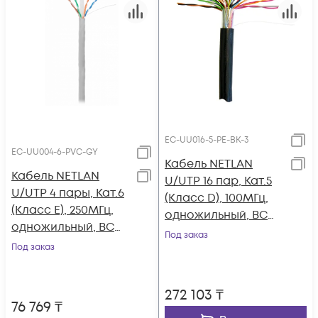
EC-UU016-5-PE-BK-3
EC-UU004-6-PVC-GY
Кабель NETLAN
Кабель NETLAN
U/UTP 16 пар, Кат.5
U/UTP 4 пары, Кат.6
(Класс D), 100МГц,
(Класс E), 250МГц,
одножильный, BC
одножильный, BC
(чистая медь),
Под заказ
(чистая медь),
Под заказ
внешний, PE до
внутренний, PVC
-40C, черный, 305м
нг(B), серый, 305м
272 103
₸
76 769
₸