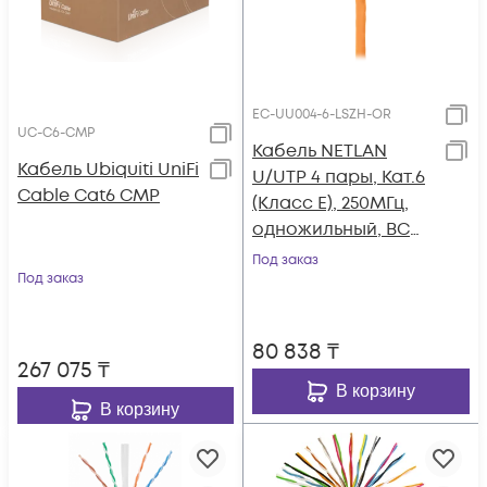
EC-UU004-6-LSZH-OR
UC-C6-CMP
Кабель NETLAN
Кабель Ubiquiti UniFi
U/UTP 4 пары, Кат.6
Cable Cat6 CMP
(Класс E), 250МГц,
одножильный, BC
(чистая медь),
Под заказ
Под заказ
внутренний, LSZH
нг(B)-HF,
оранжевый, 305м
80 838
₸
267 075
₸
В корзину
В корзину