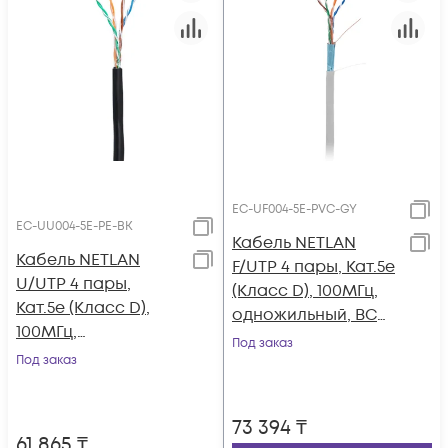
EC-UF004-5E-PVC-GY
EC-UU004-5E-PE-BK
Кабель NETLAN
Кабель NETLAN
F/UTP 4 пары, Кат.5e
U/UTP 4 пары,
(Класс D), 100МГц,
Кат.5e (Класс D),
одножильный, BC
100МГц,
(чистая медь),
Под заказ
одножильный, BC
Под заказ
внутренний, PVC
(чистая медь),
нг(B), серый, 305м
внешний, PE до
73 394
₸
-40C, черный, 305м
61 865
₸