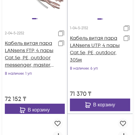
1-04-5-2152
2-04-5-2252
Кабель витая пара
Кабель витая пара
LANsens UTP, 4 пары
LANsens FTP, 4 пары
Cat.5e, PE, outdoor,
Cat.5e, PE, outdoor
305м
messenger, master,
В наличии
: 6 уп
305м
В наличии
: 1 уп
71 370
₸
72 152
₸
В корзину
В корзину