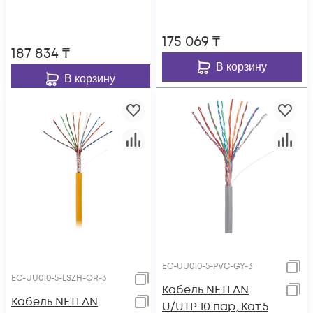
внешний, PE до
-40C, черный, 305м
-40C, черный, 305м
175 069
₸
187 834
₸
В корзину
В корзину
EC-UU010-5-PVC-GY-3
EC-UU010-5-LSZH-OR-3
Кабель NETLAN
Кабель NETLAN
U/UTP 10 пар, Кат.5