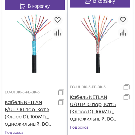
В корзину
В корзину
EC-UU010-5-PE-BK-3
EC-UF010-5-PE-BK-3
Кабель NETLAN
Кабель NETLAN
U/UTP 10 пар, Кат.5
F/UTP 10 пар, Кат.5
(Класс D), 100МГц,
(Класс D), 100МГц,
одножильный, BC
одножильный, BC
(чистая медь),
Под заказ
(чистая медь),
Под заказ
внешний, PE до