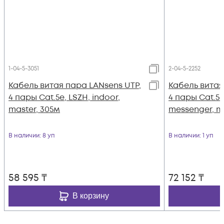
1-04-5-3051
2-04-5-2252
Кабель витая пара LANsens UTP,
Кабель витая
4 пары Cat.5e, LSZH, indoor,
4 пары Cat.5e
master, 305м
messenger, m
В наличии
: 8 уп
В наличии
: 1 уп
58 595
₸
72 152
₸
В корзину