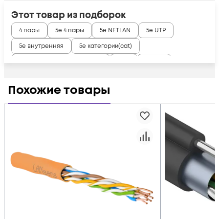
Этот товар из подборок
4 пары
5e 4 пары
5e NETLAN
5e UTP
5e внутренняя
5e категории(cat)
Для внутренней прокладки
PVC
U/UTP
Похожие товары