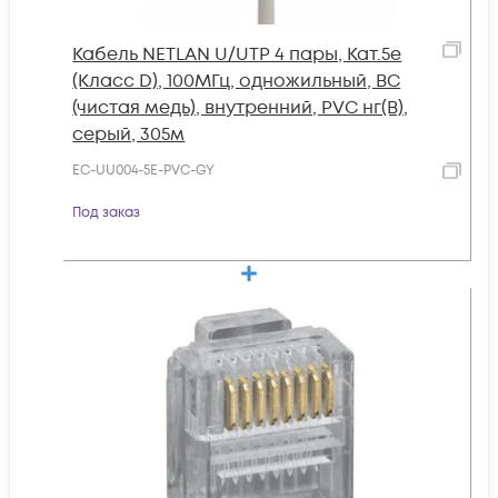
Кабель NETLAN U/UTP 4 пары, Кат.5e
(Класс D), 100МГц, одножильный, BC
(чистая медь), внутренний, PVC нг(B),
серый, 305м
EC-UU004-5E-PVC-GY
Под заказ