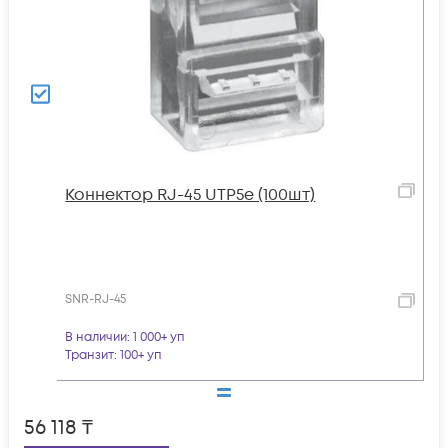
Коннектор RJ-45 UTP5e (100шт)
SNR-RJ-45
В наличии
: 1 000+ уп
Транзит
: 100+ уп
56 118
₸