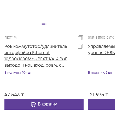
PEXT 1/4
SNR-S5110G-24TX
PoE коммутатор/удлинитель
Управляемый
интерфейса Ethernet
уровня 2+ SN
10/100/1000Mbs PEXT 1/4. 4 PoE
выхода, 1 PoE вход, совм. с
802.3af/at, до -40С
В наличии
: 10+ шт
В наличии
: 3 шт
47 543
₸
121 975
₸
В корзину