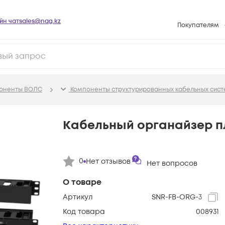
йн чат
sales@nag.kz
Покупателям
Способы опла
Условия доста
Гарантийное о
поненты ВОЛС
Компоненты структурированных кабельных сист
Возврат товар
Вопросы и отв
Кабельный органайзер п
Техническая п
База знаний
0
Нет отзывов
Нет вопросов
Конфигуратор
О товаре
Артикул
SNR-FB-ORG-3
Код товара
008931