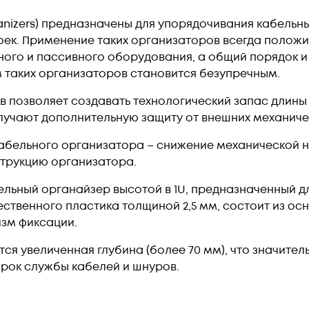
anizers) предназначены для упорядочивания кабельн
ек. Применение таких организаторов всегда положи
ного и пассивного оборудования, а общий порядок и
 таких организаторов становится безупречным.
 позволяет создавать технологический запас длины
лучают дополнительную защиту от внешних механиче
бельного организатора – снижение механической на
трукцию организатора.
ельный органайзер высотой в 1U, предназначенный д
ественного пластика толщиной 2,5 мм, состоит из ос
зм фиксации.
ся увеличенная глубина (более 70 мм), что значит
срок службы кабелей и шнуров.