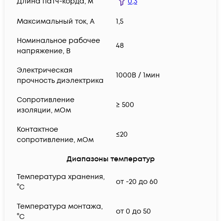
Длина патч-корда, м
0,3
Максимальный ток, А
1,5
Номинальное рабочее
48
напряжение, В
Электрическая
1000В / 1мин
прочность диэлектрика
Сопротивление
≥ 500
изоляции, мОм
Контактное
≤20
сопротивление, мОм
Диапазоны температур
Температура хранения,
от -20 до 60
°C
Температура монтажа,
от 0 до 50
°C