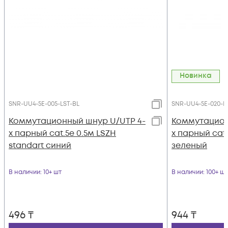
Новинка
SNR-UU4-5E-005-LST-BL
SNR-UU4-5E-020-L
Коммутационный шнур U/UTP 4-
Коммутацион
х парный cat.5e 0.5м LSZH
х парный cat.
standart синий
зеленый
В наличии
: 10+ шт
В наличии
: 100+ шт
496
₸
944
₸