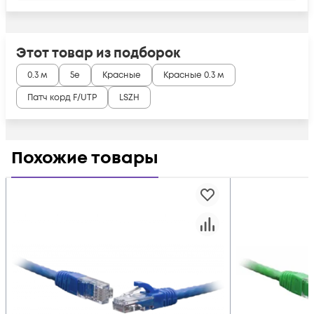
Этот товар из подборок
0.3 м
5e
Красные
Красные 0.3 м
Патч корд F/UTP
LSZH
Похожие товары