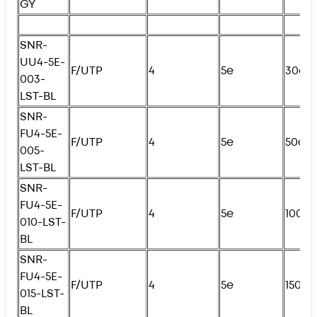
GY
SNR-
UU4-5E-
F/UTP
4
5e
30см
003-
LST-BL
SNR-
FU4
-5E-
F/UTP
4
5e
50см
005-
LST-BL
SNR-
FU4
-5E-
F/UTP
4
5e
100с
010-LST-
BL
SNR-
FU4
-5E-
F/UTP
4
5e
150с
015-LST-
BL