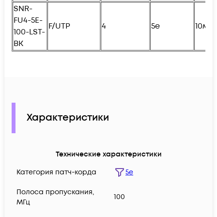
SNR-
FU4
-5E-
F/UTP
4
5e
10м
100-LST-
BK
Характеристики
Технические характеристики
Категория патч-корда
5e
Полоса пропускания,
100
МГц