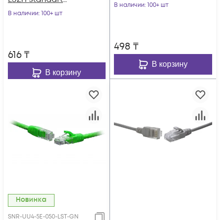
зеленый
В наличии
: 100+ шт
зеленый
В наличии
: 100+ шт
498
₸
616
₸
В корзину
В корзину
Новинка
SNR-UU4-5E-050-LST-GN