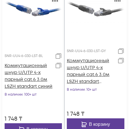
SNR-UU4-6-030-LST-GY
SNR-UU4-6-030-LST-BL
Коммутационный
Коммутационный
шнур U/UTP 4-х
шнур U/UTP 4-х
парный cat.6 3.0м
парный cat.6 3.0м
LSZH standart
LSZH standart синий
серый
В наличии
: 10+ шт
В наличии
: 100+ шт
1 748
₸
1 748
₸
В корзину