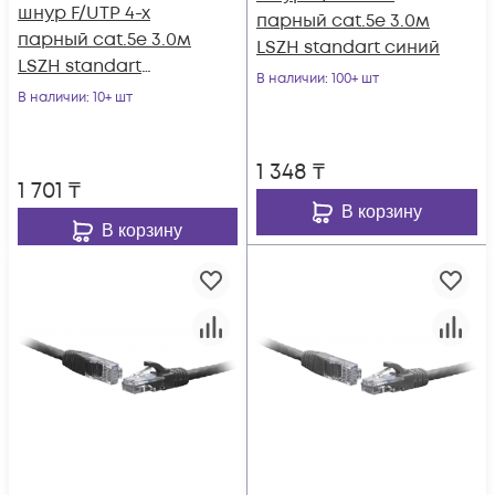
шнур F/UTP 4-х
парный cat.5e 3.0м
парный cat.5e 3.0м
LSZH standart синий
LSZH standart
В наличии
: 100+ шт
серый
В наличии
: 10+ шт
1 348
₸
1 701
₸
В корзину
В корзину