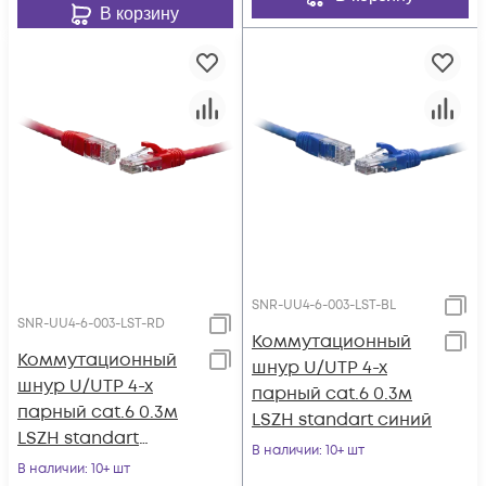
В корзину
SNR-UU4-6-003-LST-BL
SNR-UU4-6-003-LST-RD
Коммутационный
Коммутационный
шнур U/UTP 4-х
шнур U/UTP 4-х
парный cat.6 0.3м
парный cat.6 0.3м
LSZH standart синий
LSZH standart
В наличии
: 10+ шт
красный
В наличии
: 10+ шт