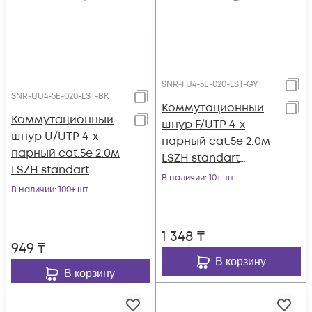
SNR-FU4-5E-020-LST-GY
SNR-UU4-5E-020-LST-BK
Коммутационный
Коммутационный
шнур F/UTP 4-х
шнур U/UTP 4-х
парный cat.5e 2.0м
парный cat.5e 2.0м
LSZH standart
LSZH standart
серый
В наличии
: 10+ шт
чёрный
В наличии
: 100+ шт
1 348
₸
949
₸
В корзину
В корзину