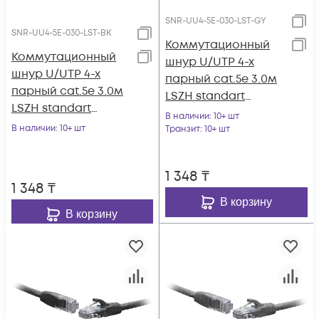
SNR-UU4-5E-030-LST-GY
SNR-UU4-5E-030-LST-BK
Коммутационный
Коммутационный
шнур U/UTP 4-х
шнур U/UTP 4-х
парный cat.5e 3.0м
парный cat.5e 3.0м
LSZH standart
LSZH standart
серый
В наличии
: 10+ шт
чёрный
В наличии
: 10+ шт
Транзит
: 10+ шт
1 348
₸
1 348
₸
В корзину
В корзину