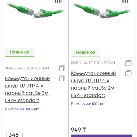
Новинка
Новинка
SNR-UU4-5E-020-LST-GN
SNR-UU4-5E-030-LST-GN
Коммутационный
Коммутационный
шнур U/UTP 4-х
шнур U/UTP 4-х
парный cat.5e 2м
парный cat.5e 3м
LSZH standart
LSZH standart
зеленый
В наличии
: 100+ шт
зеленый
В наличии
: 100+ шт
949
₸
1 348
₸