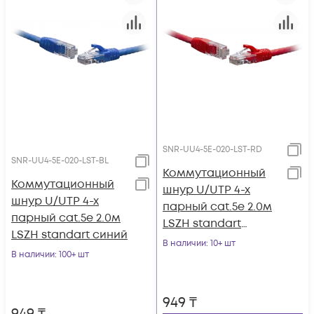
SNR-UU4-5E-020-LST-RD
SNR-UU4-5E-020-LST-BL
Коммутационный
Коммутационный
шнур U/UTP 4-х
шнур U/UTP 4-х
парный cat.5e 2.0м
парный cat.5e 2.0м
LSZH standart
LSZH standart синий
красный
В наличии
: 10+ шт
В наличии
: 100+ шт
949
₸