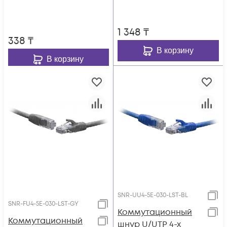
1 348
₸
338
₸
В корзину
В корзину
SNR-UU4-5E-030-LST-BL
SNR-FU4-5E-030-LST-GY
Коммутационный
Коммутационный
шнур U/UTP 4-х