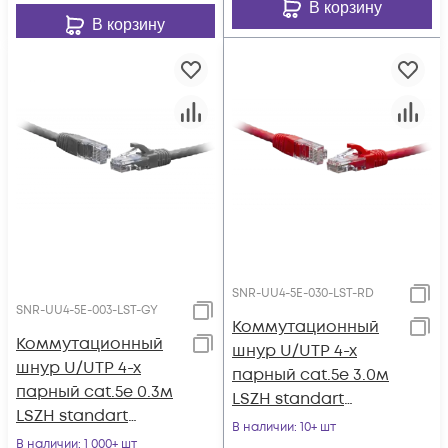
В корзину
В корзину
SNR-UU4-5E-030-LST-RD
SNR-UU4-5E-003-LST-GY
Коммутационный
Коммутационный
шнур U/UTP 4-х
шнур U/UTP 4-х
парный cat.5e 3.0м
парный cat.5e 0.3м
LSZH standart
LSZH standart
красный
В наличии
: 10+ шт
серый
В наличии
: 1 000+ шт