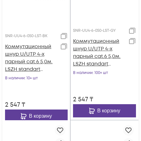
SNR-UU4-6-050-LST-GY
SNR-UU4-6-050-LST-BK
Коммутационный
Коммутационный
шнур U/UTP 4-х
шнур U/UTP 4-х
парный cat.6 5,0м.
парный cat.6 5,0м.
LSZH standart
LSZH standart
серый
В наличии
: 100+ шт
чёрный
В наличии
: 10+ шт
2 547
₸
2 547
₸
В корзину
В корзину