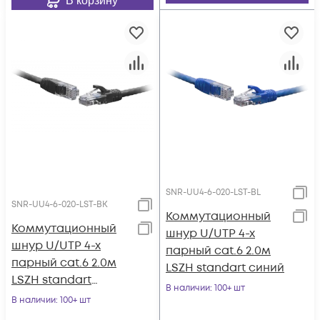
В корзину
SNR-UU4-6-020-LST-BL
SNR-UU4-6-020-LST-BK
Коммутационный
Коммутационный
шнур U/UTP 4-х
шнур U/UTP 4-х
парный cat.6 2.0м
парный cat.6 2.0м
LSZH standart синий
LSZH standart
В наличии
: 100+ шт
чёрный
В наличии
: 100+ шт