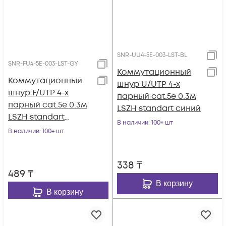
SNR-UU4-5E-003-LST-BL
SNR-FU4-5E-003-LST-GY
Коммутационный
Коммутационный
шнур U/UTP 4-х
шнур F/UTP 4-х
парный cat.5e 0.3м
парный cat.5e 0.3м
LSZH standart синий
LSZH standart
В наличии
: 100+ шт
серый
В наличии
: 100+ шт
338
₸
489
₸
В корзину
В корзину