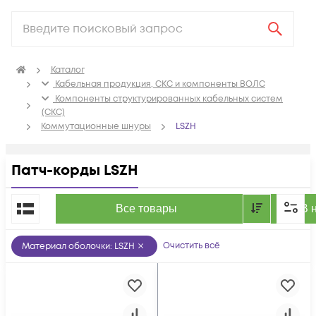
Каталог
Кабельная продукция, СКС и компоненты ВОЛС
Компоненты структурированных кабельных систем
(СКС)
Коммутационные шнуры
LSZH
Патч-корды LSZH
По популярности
Все товары
В 
Очистить всё
Материал оболочки
:
LSZH