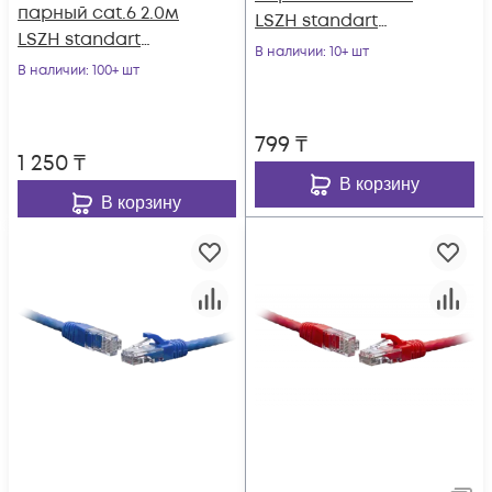
парный cat.6 2.0м
LSZH standart
LSZH standart
красный
В наличии
: 10+ шт
красный
В наличии
: 100+ шт
799
₸
1 250
₸
В корзину
В корзину