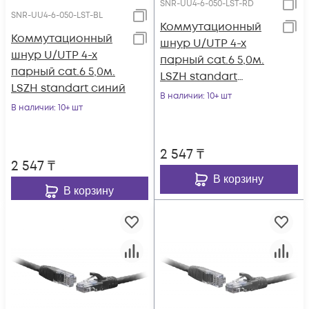
SNR-UU4-6-050-LST-RD
SNR-UU4-6-050-LST-BL
Коммутационный
Коммутационный
шнур U/UTP 4-х
шнур U/UTP 4-х
парный cat.6 5,0м.
парный cat.6 5,0м.
LSZH standart
LSZH standart синий
красный
В наличии
: 10+ шт
В наличии
: 10+ шт
2 547
₸
2 547
₸
В корзину
В корзину