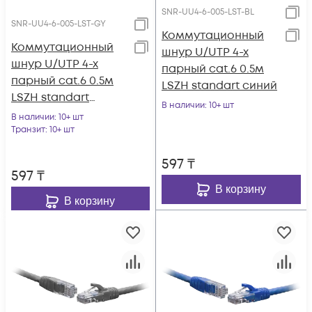
SNR-UU4-6-005-LST-BL
SNR-UU4-6-005-LST-GY
Коммутационный
Коммутационный
шнур U/UTP 4-х
шнур U/UTP 4-х
парный cat.6 0.5м
парный cat.6 0.5м
LSZH standart синий
LSZH standart
В наличии
: 10+ шт
серый
В наличии
: 10+ шт
Транзит
: 10+ шт
597
₸
597
₸
В корзину
В корзину