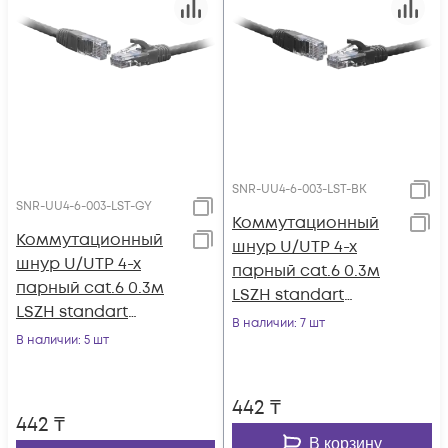
SNR-UU4-6-003-LST-BK
SNR-UU4-6-003-LST-GY
Коммутационный
Коммутационный
шнур U/UTP 4-х
шнур U/UTP 4-х
парный cat.6 0.3м
парный cat.6 0.3м
LSZH standart
LSZH standart
чёрный
В наличии
: 7 шт
серый
В наличии
: 5 шт
442
₸
442
₸
В корзину