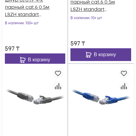
шнур U/UTP 4-х
парный cat.6 0.5м
парный cat.6 0.5м
LSZH standart
LSZH standart
красный
В наличии
: 10+ шт
чёрный
В наличии
: 100+ шт
597
₸
597
₸
В корзину
В корзину