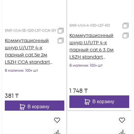
SNR-UU4-6-030-LST-RD
SNR-UU4-5E-020-LST-CCA-GY
Коммутационный
Коммутационный
шнур U/UTP 4-х
шнур U/UTP 4-х
парный cat.6 3.0м
парный cat.5e 2м
LSZH standart
LSZH CCA standart
красный
В наличии
: 100+ шт
серый
В наличии
: 100+ шт
1 748
₸
381
₸
В корзину
В корзину