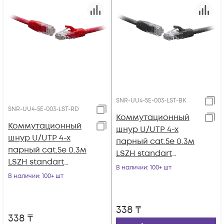
SNR-UU4-5E-003-LST-BK
SNR-UU4-5E-003-LST-RD
Коммутационный
Коммутационный
шнур U/UTP 4-х
шнур U/UTP 4-х
парный cat.5e 0.3м
парный cat.5e 0.3м
LSZH standart
LSZH standart
чёрный
В наличии
: 100+ шт
красный
В наличии
: 100+ шт
338
₸
338
₸