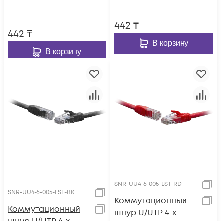
442
₸
442
₸
В корзину
В корзину
SNR-UU4-6-005-LST-RD
SNR-UU4-6-005-LST-BK
Коммутационный
Коммутационный
шнур U/UTP 4-х