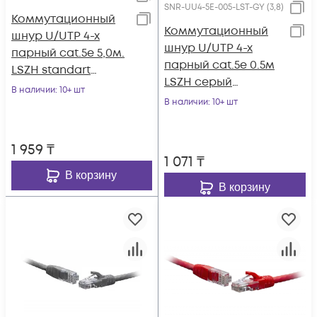
SNR-UU4-5E-005-LST-GY (3,8)
Коммутационный
Коммутационный
шнур U/UTP 4-х
шнур U/UTP 4-х
парный cat.5e 5,0м.
парный cat.5е 0.5м
LSZH standart
LSZH серый
зеленый
В наличии
: 10+ шт
(диаметр 3,8 мм)
В наличии
: 10+ шт
1 959
₸
1 071
₸
В корзину
В корзину