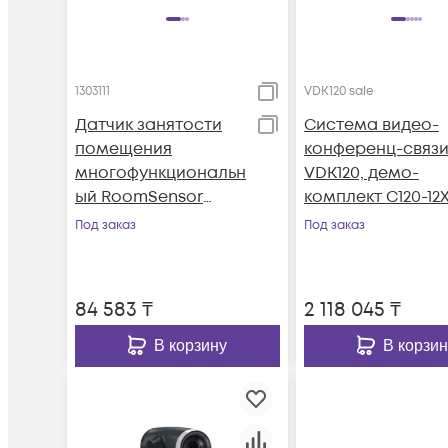
1303111
VDK120 sale
Датчик занятости
Система видео-
помещения
конференц-связ
многофункциональн
VDK120, демо-
ый RoomSensor
комплект C120-12X
(AMS - 2 года)
VCP41-8way,8
Под заказ
Под заказ
участников
84 583
₸
2 118 045
₸
В корзину
В корзин