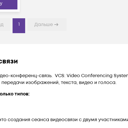
у
1
ад
Дальше
связи
део-конференц-связь. VCS: Video Conferencing Syste
 передачи изображений, текста, видео и голоса.
лько типов:
это создания сеанса видеосвязи с двумя участника