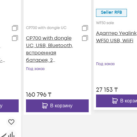
Seller RFB
WF50 sale
CP700 with dongle UC
Адаптер Yealink
CP700 with dongle
WF50 USB, WiiFi
и
UC, USB, Bluetooth,
встроенная
-
батарея, 2
Под заказ
встроенных
Под заказ
микрофона, BT50 в
комплекте
27 153
₸
160 796
₸
В корз
у
В корзину