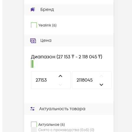
Бренд
Yealink
(
6
)
Цена
Диапазон
(
27 153 ₸ - 2 118 045 ₸
)
Актуальность товара
Актуальное (6)
Снято с производства (EoS) (0)