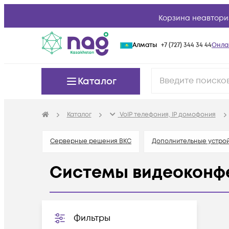
Корзина неавтори
Алматы
+7 (727) 344 34 44
Онла
Каталог
Каталог
VoIP телефония, IP домофония
Серверные решения ВКС
Дополнительные устрой
Системы видеоконф
Фильтры