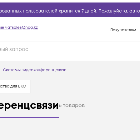
зованных пользователей хранится 7 дней. Пожалуйста,
авто
йн чат
sales@nag.kz
Покупателям
Способы опла
Условия доста
Гарантийное о
Системы видеоконференцсвязи
Возврат товар
Вопросы и отв
ства для ВКС
Техническая п
еренцсвязи
6
товаров
База знаний
Конфигуратор