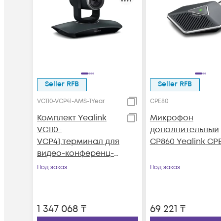
Seller RFB
Seller RFB
VC110-VCP41-AMS-1Year
CPE80
Комплект Yealink
Микрофон
VC110-
дополнительный
VCP41,терминал для
CP860 Yealink CP
видео-конференц-
связи в комплекте с
Под заказ
Под заказ
видео-конференц-
телефоном
1 347 068
₸
69 221
₸