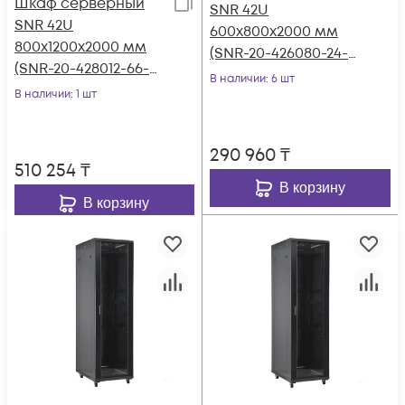
Шкаф серверный
SNR 42U
SNR 42U
600x800x2000 мм
800x1200x2000 мм
(SNR-20-426080-24-
(SNR-20-428012-66-
100)
В наличии
: 6 шт
100)
В наличии
: 1 шт
290 960
₸
510 254
₸
В корзину
В корзину