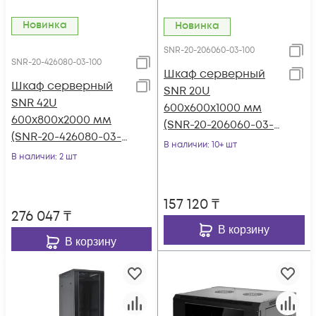
Новинка
Новинка
SNR-20-206060-03-100
SNR-20-426080-03-100
Шкаф серверный
Шкаф серверный
SNR 20U
SNR 42U
600x600x1000 мм
600x800x2000 мм
(SNR-20-206060-03-
(SNR-20-426080-03-
100)
В наличии
: 10+ шт
100)
В наличии
: 2 шт
157 120
₸
276 047
₸
В корзину
В корзину