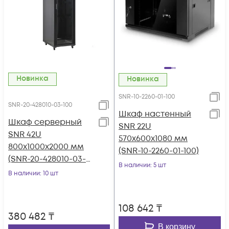
Новинка
Новинка
SNR-10-2260-01-100
SNR-20-428010-03-100
Шкаф настенный
Шкаф серверный
SNR 22U
SNR 42U
570x600x1080 мм
800x1000x2000 мм
(SNR-10-2260-01-100)
(SNR-20-428010-03-
В наличии
: 5 шт
100)
В наличии
: 10 шт
108 642
₸
380 482
₸
В корзину