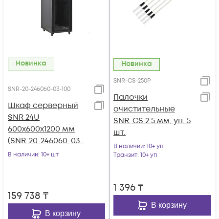
Новинка
Новинка
SNR-CS-250P
SNR-20-246060-03-100
Палочки
Шкаф серверный
очистительные
SNR 24U
SNR-CS 2.5 мм, уп. 5
600x600x1200 мм
шт.
(SNR-20-246060-03-
В наличии
: 10+ уп
100)
В наличии
: 10+ шт
Транзит
: 10+ уп
1 396
₸
159 738
₸
В корзину
В корзину