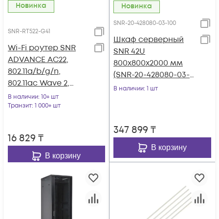
Новинка
Новинка
SNR-20-428080-03-100
SNR-RT522-G41
Шкаф серверный
Wi-Fi роутер SNR
SNR 42U
ADVANCE AC22,
800x800x2000 мм
802.11a/b/g/n,
(SNR-20-428080-03-
802.11ac Wave 2,
100)
В наличии
: 1 шт
5xGE RJ45
В наличии
: 10+ шт
Транзит
: 1 000+ шт
347 899
₸
16 829
₸
В корзину
В корзину