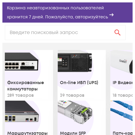
Корзина неавторизованных пользователей
хранится 7 дней. Пожалуйста,
авторизуйтесь
Фиксированные
On-line ИБП (UPS)
IP Видео
коммутаторы
289 товаров
39 товаров
18 товаро
Маршрутизаторы
Модули SFP
Патч-кор