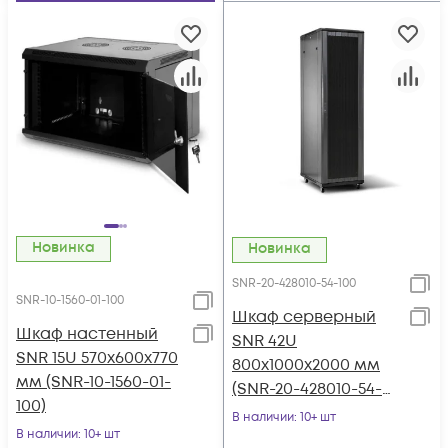
Новинка
Новинка
SNR-20-428010-54-100
SNR-10-1560-01-100
Шкаф серверный
Шкаф настенный
SNR 42U
SNR 15U 570x600x770
800x1000x2000 мм
мм (SNR-10-1560-01-
(SNR-20-428010-54-
100)
100)
В наличии
: 10+ шт
В наличии
: 10+ шт