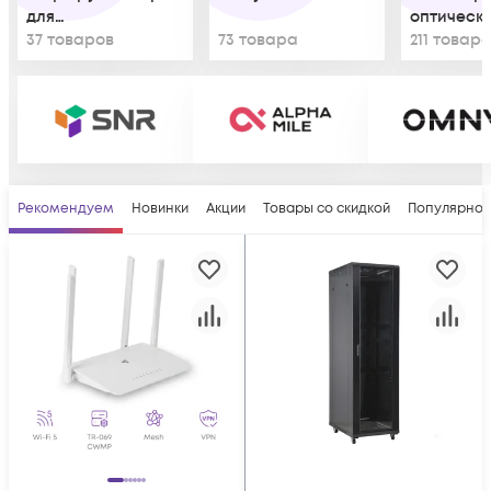
для
оптическ
корпоративных
37 товаров
73 товара
211 товар
клиентов
Рекомендуем
Новинки
Акции
Товары со скидкой
Популярно