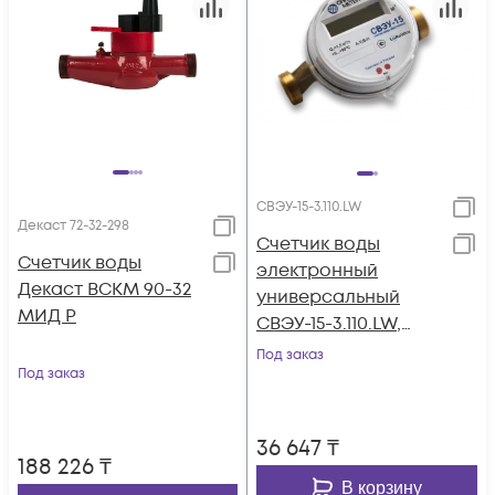
СВЭУ-15-3.110.LW
Декаст 72-32-298
Счетчик воды
Счетчик воды
электронный
Декаст ВСКМ 90-32
универсальный
МИД Р
СВЭУ-15-3.110.LW,
СЭТ.469333.148-03.03,
Под заказ
Под заказ
Ду15, класс B, 110 мм,
LoRaWAN (868 МГц),
МПИ: 6 лет, без КМЧ
36 647
₸
188 226
₸
В корзину