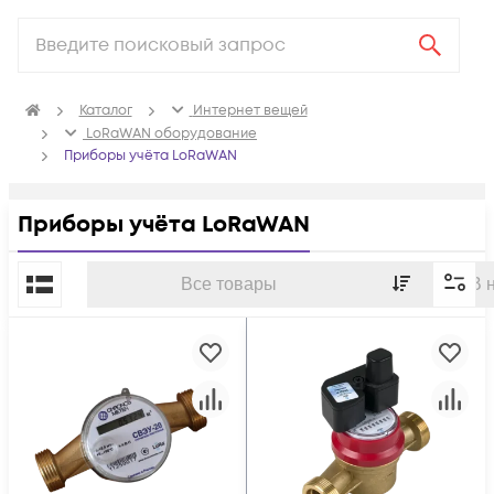
Каталог
Интернет вещей
LoRaWAN оборудование
Приборы учёта LoRaWAN
Приборы учёта LoRaWAN
По популярности
Все товары
В 