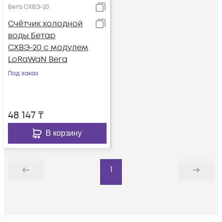
Вега СХВЭ-20
Счётчик холодной
воды Бетар
СХВЭ-20 с модулем
LoRaWaN Вега
Под заказ
48 147
₸
В корзину
1
Назад
Дальше