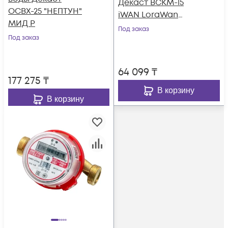
Декаст ВСКМ-15
ОСВХ-25 "НЕПТУН"
iWAN LoraWan
МИД Р
(монтажная длина
Под заказ
Под заказ
80мм)
64 099
₸
177 275
₸
В корзину
В корзину