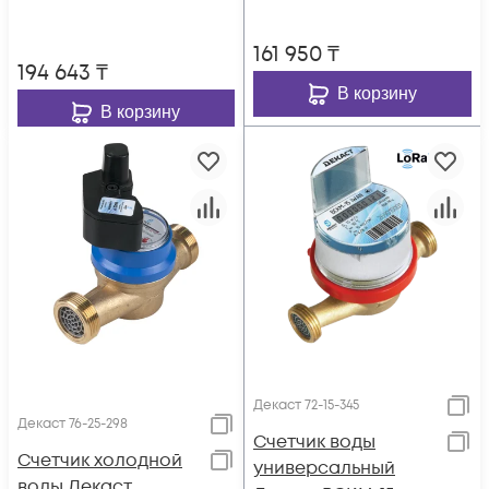
161 950
₸
194 643
₸
В корзину
В корзину
Декаст 72-15-345
Декаст 76-25-298
Счетчик воды
Счетчик холодной
универсальный
воды Декаст