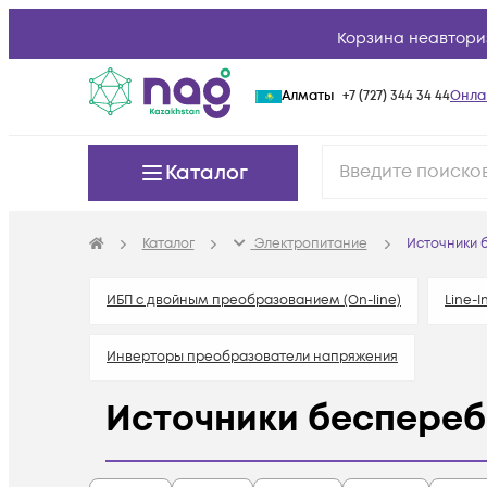
Корзина неавтори
Алматы
+7 (727) 344 34 44
Онла
Каталог
Каталог
Электропитание
Источники 
ИБП с двойным преобразованием (On-line)
Line-I
Инверторы преобразователи напряжения
Источники беспереб