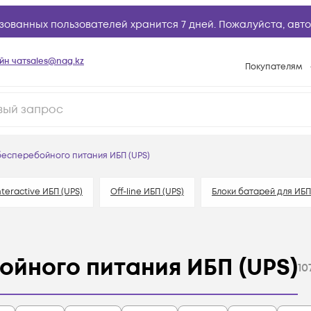
зованных пользователей хранится 7 дней. Пожалуйста,
авто
йн чат
sales@nag.kz
Покупателям
Способы опла
Условия доста
Гарантийное о
бесперебойного питания ИБП (UPS)
Возврат товар
Вопросы и отв
nteractive ИБП (UPS)
Off-line ИБП (UPS)
Блоки батарей для ИБП
Техническая п
База знаний
Конфигуратор
ойного питания ИБП (UPS)
10