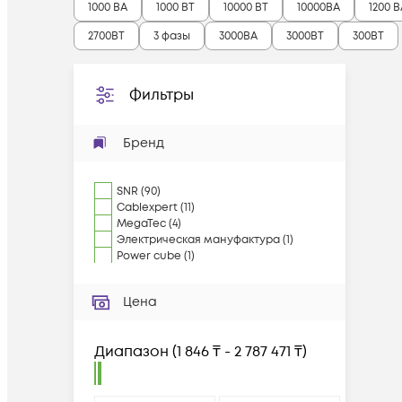
1000 ВА
1000 ВТ
10000 ВТ
10000ВА
1200 В
2700ВТ
3 фазы
3000ВА
3000ВТ
300ВТ
Фильтры
Бренд
SNR
(
90
)
Cablexpert
(
11
)
MegaTec
(
4
)
Электрическая мануфактура
(
1
)
Power cube
(
1
)
Цена
Диапазон
(
1 846 ₸ - 2 787 471 ₸
)