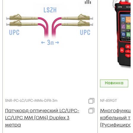
Новинка
SNR-PC-LC/UPC-MM4-DPX-3m
NF-859GT
Патчкорд оптический LC/UPC-
Многофункц
LC/UPC MM (OM4) Duplex 3
кабельный те
метра
(Русифициро