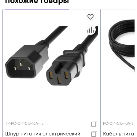
Похожие товары
TP-PC-С14-C15-16A-1.5
PC-C14-C13-10A-3
Шнур питания электрический
Кабель питан