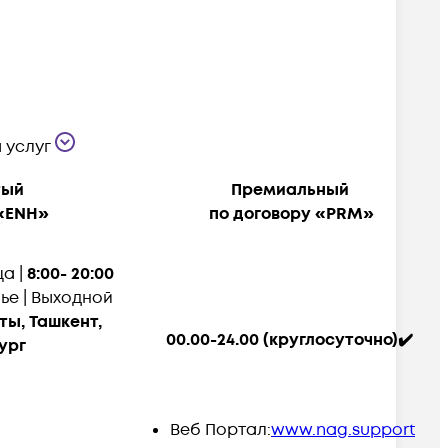
 услуг
тый
Премиальный
«ENH»
по договору
«PRM»
а |
8:00- 20:00
ье | Выходной
ты, Ташкент,
00.00-24.00 (круглосуточно)✔️
ург
)
Веб Портал:
www.nag.support