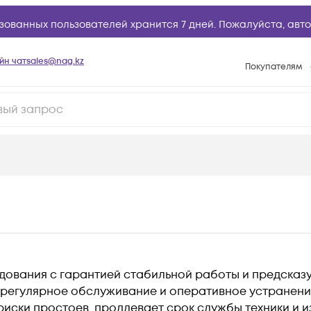
зованных пользователей хранится 7 дней. Пожалуйста,
авто
йн чат
sales@nag.kz
Покупателям
Способы опла
Условия доста
Гарантийное о
Возврат товар
Вопросы и отв
Техническая п
База знаний
Конфигуратор
ования с гарантией стабильной работы и предсказ
 регулярное обслуживание и оперативное устранени
иски простоев, продлевает срок службы техники и 