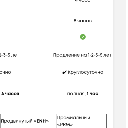
4 часа
в
8 часов
2-3-5 лет
Продление на 1-2-3-5 лет
очно
✔️
Круглосуточно
о
4 часов
полная,
1 час
Премиальный
Продвинутый «
ENH
»
«PRM»