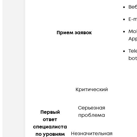
Веб
E-m
Mob
Прием заявок
Ap
Tel
bot
Критический
Серьезная
Первый
проблема
ответ
специалиста
Незначительная
по уровням