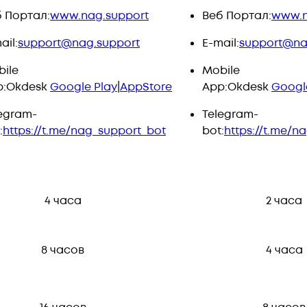
 Портал:
www.nag.support
Веб Портал:
www.n
ail:
support@nag.support
E-mail:
support@na
ile
Mobile
p:Okdesk
Google Play
|
AppStore
App:Okdesk
Googl
egram-
Telegram-
:
https://t.me/nag_support_bot
bot:
https://t.me/n
4 часа
2 часа
8 часов
4 часа