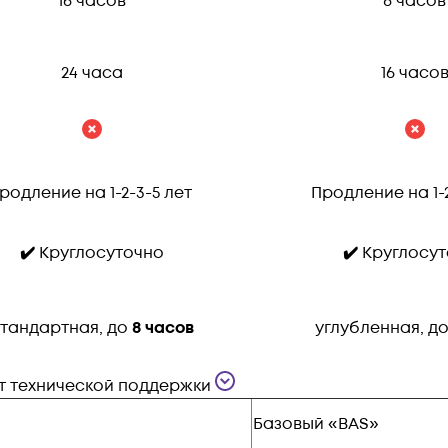
16 часов
8 часов
24 часа
16 часо
родление на 1-2-3-5 лет
Продление на 1-
✔️
Круглосуточно
✔️
Круглосут
тандартная, до
8 часов
углубленная, д
кт технической поддержки
Базовый «BAS»