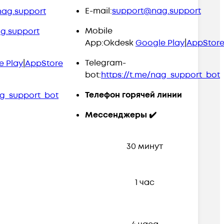
E-mail:
support@nag.support
ag.support
Mobile
g.support
App:Okdesk
Google Play
|
AppStor
Telegram-
e Play
|
AppStore
bot:
https://t.me/nag_support_bot
Телефон горячей линии
ag_support_bot
Мессенджеры ✔️
30 минут
1 час