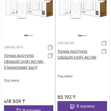
UAP-AC-IW
UAP-AC-IW-5
Toчка доступа
Toчка доступа
Ubiquiti UniFi AC‑IW
Ubiquiti UniFi AC‑IW-
5 (комплект 5шт)
Под заказ
Под заказ
85 193
₸
418 509
₸
В корзину
В корзину