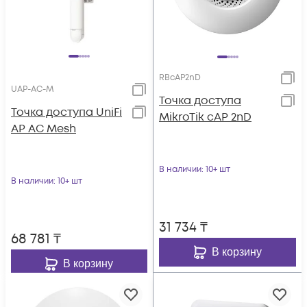
RBcAP2nD
UAP-AC-M
Точка доступа
Toчка доступа UniFi
MikroTik cAP 2nD
AP AC Mesh
В наличии
: 10+ шт
В наличии
: 10+ шт
31 734
₸
68 781
₸
В корзину
В корзину