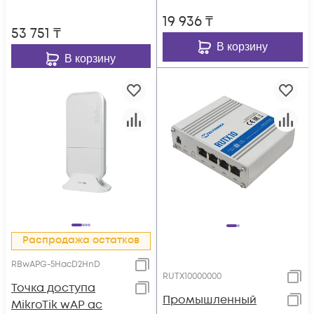
19 936
₸
53 751
₸
В корзину
В корзину
Распродажа остатков
RBwAPG-5HacD2HnD
RUTX10000000
Точка доступа
Промышленный
MikroTik wAP ac