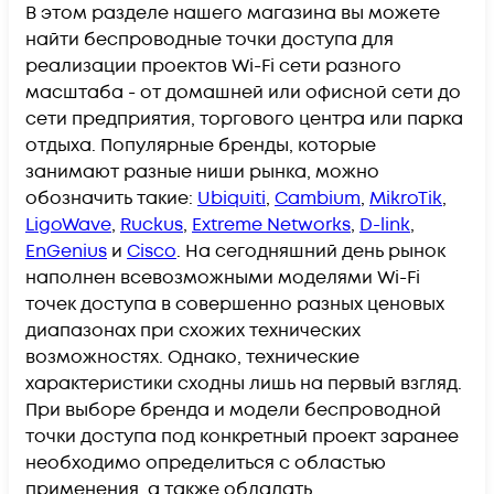
В этом разделе нашего магазина вы можете
найти беспроводные точки доступа для
реализации проектов Wi-Fi сети разного
масштаба - от домашней или офисной сети до
сети предприятия, торгового центра или парка
отдыха. Популярные бренды, которые
занимают разные ниши рынка, можно
обозначить такие:
Ubiquiti
,
Cambium
,
MikroTik
,
LigoWave
,
Ruckus
,
Extreme Networks
,
D-link
,
EnGenius
и
Cisco
. На сегодняшний день рынок
наполнен всевозможными моделями Wi-Fi
точек доступа в совершенно разных ценовых
диапазонах при схожих технических
возможностях. Однако, технические
характеристики сходны лишь на первый взгляд.
При выборе бренда и модели беспроводной
точки доступа под конкретный проект заранее
необходимо определиться с областью
применения, а также обладать