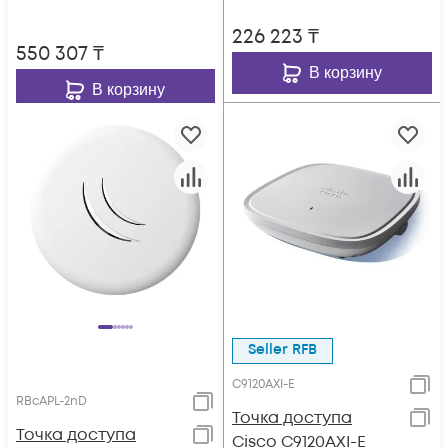
226 223
₸
550 307
₸
В корзину
В корзину
Seller RFB
C9120AXI-E
RBcAPL-2nD
Точка доступа
Точка доступа
Cisco C9120AXI-E