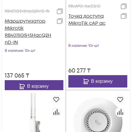
RBcAPGi-5acD2nD
RB4011iGS+5HacQ2HnD-IN
Точка доступа
Маршрутизатор
MikroTik cAP ac
Mikrotik
RB4011iGS+5HacQ2H
nD-IN
В наличии
: 10+ шт
В наличии
: 10+ шт
60 277
₸
137 065
₸
В корзину
В корзину