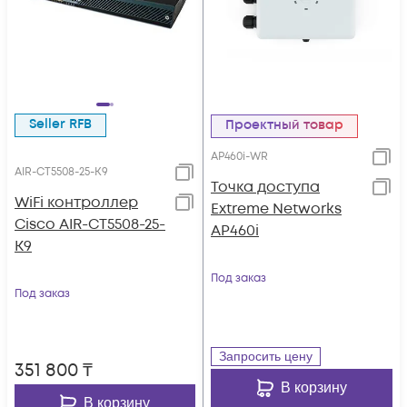
Seller RFB
Проектный товар
AP460i-WR
AIR-CT5508-25-K9
Точка доступа
WiFi контроллер
Extreme Networks
Cisco AIR-CT5508-25-
AP460i
K9
Под заказ
Под заказ
Запросить цену
351 800
₸
В корзину
В корзину