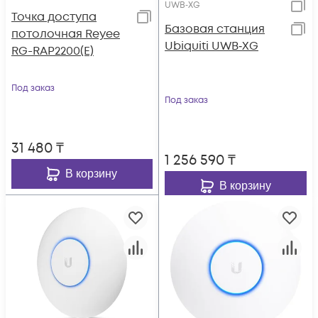
UWB‑XG
Точка доступа
Базовая станция
потолочная Reyee
Ubiquiti UWB‑XG
RG-RAP2200(E)
Под заказ
Под заказ
31 480
₸
1 256 590
₸
В корзину
В корзину