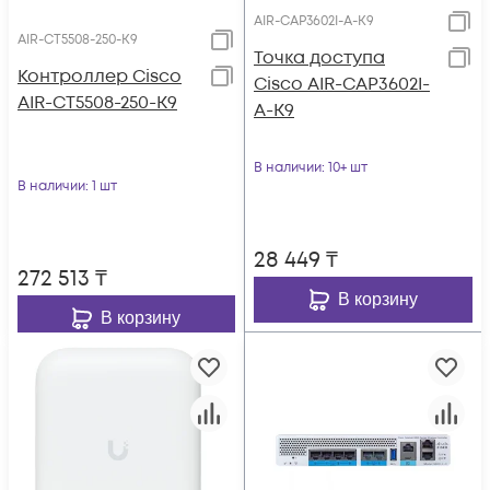
AIR-CAP3602I-A-K9
AIR-CT5508-250-K9
Точка доступа
Контроллер Cisco
Cisco AIR-CAP3602I-
AIR-CT5508-250-K9
A-K9
В наличии
: 10+ шт
В наличии
: 1 шт
28 449
₸
272 513
₸
В корзину
В корзину