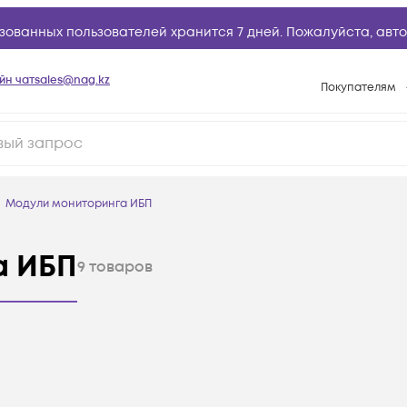
зованных пользователей хранится 7 дней. Пожалуйста,
авто
йн чат
sales@nag.kz
Покупателям
Способы опла
Условия доста
Гарантийное о
Модули мониторинга ИБП
Возврат товар
Вопросы и отв
а ИБП
9
товаров
Техническая п
База знаний
Конфигуратор