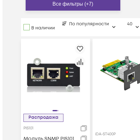
Все фильтры (+7)
По популярности
40
В наличии
Распродажа
PIS101
iDA-ST400P
Модуль SNMP PIS101