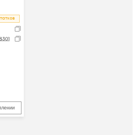
татков
S301
уплении