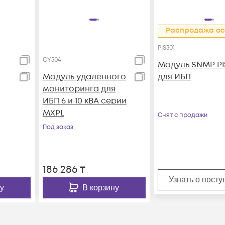
Распродажа ос
PIS301
CY504
Модуль SNMP PI
Модуль удаленного
для ИБП
мониторинга для
ИБП 6 и 10 кВА серии
MXPL
Снят с продажи
Под заказ
186 286
₸
Узнать о пост
у
В корзину