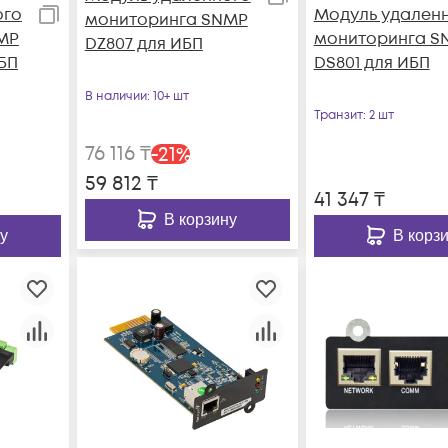
ого
Модуль удален
мониторинга SNMP
MP
мониторинга S
DZ807 для ИБП
БП
DS801 для ИБП
В наличии
: 10+ шт
Транзит
: 2 шт
76 116
₸
-
21
%
59 812
₸
41 347
₸
В корзину
у
В корз