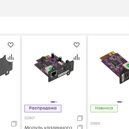
Распродажа
Новинка
DZ807
DS801
Модуль удаленного