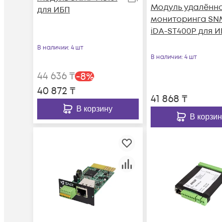
Модуль удалённ
для ИБП
мониторинга SN
iDA-ST400P для И
В наличии
: 4 шт
В наличии
: 4 шт
44 636
₸
-
8
%
40 872
₸
41 868
₸
В корзину
В корзин