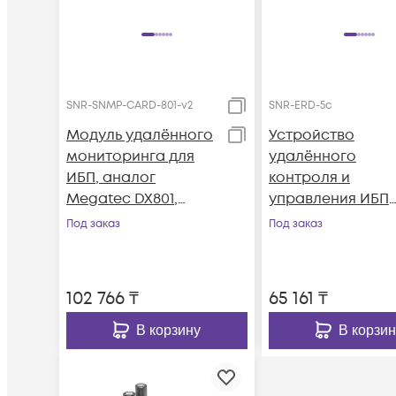
SNR-SNMP-CARD-801-v2
SNR-ERD-5c
Модуль удалённого
Устройство
мониторинга для
удалённого
ИБП, аналог
контроля и
Megatec DX801,
управления ИБП
версия 2
SNR-ERD-5c
Под заказ
Под заказ
102 766
₸
65 161
₸
В корзину
В корзин