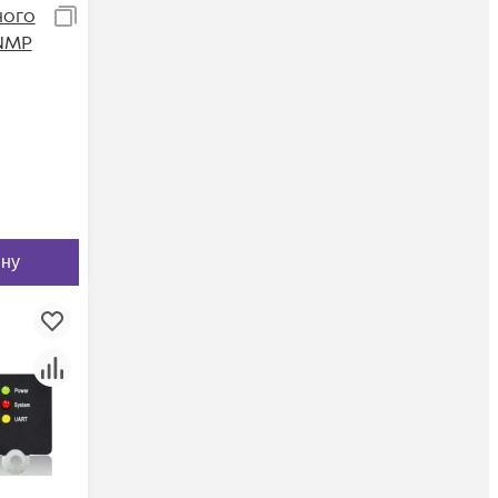
ного
NMP
ину