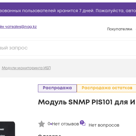
зованных пользователей хранится 7 дней. Пожалуйста,
авто
йн чат
sales@nag.kz
Покупателям
Способы опла
Условия доста
Гарантийное о
Модули мониторинга ИБП
Возврат товар
Вопросы и отв
Распродажа
Распродажа остатков
Техническая п
Модуль SNMP PIS101 для 
База знаний
Конфигуратор
0
Нет отзывов
Нет вопросов