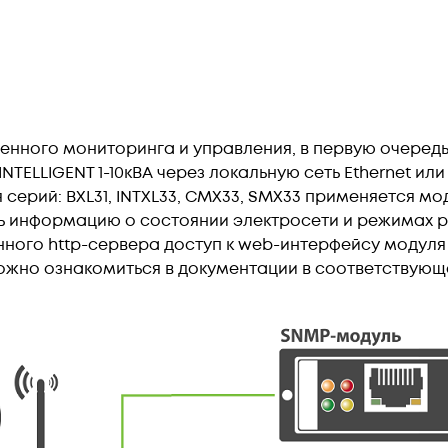
ленного мониторинга и управления, в первую очеред
TELLIGENT 1-10кВА через локальную сеть Ethernet или
ерий: BXL31, INTXL33, CMX33, SMX33 применяется мод
ь информацию о состоянии электросети и режимах 
нного http-сервера доступ к web-интерфейсу модул
ожно ознакомиться в документации в
соответствующе