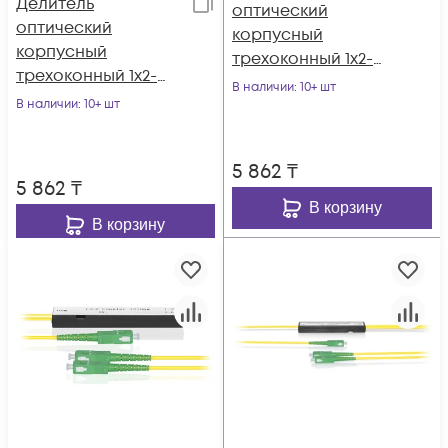
Делитель
оптический
оптический
корпусный
корпусный
трехоконный 1х2-
трехоконный 1х2-
05/95 SC/APC
В наличии
: 10+ шт
15/85 SC/APC
В наличии
: 10+ шт
5 862
₸
5 862
₸
В корзину
В корзину