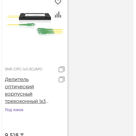
SNR-CPC-1x3-SC/APC
Делитель
оптический
корпусный
трехоконный 1х3
SC/APC
Под заказ
9 518
₸