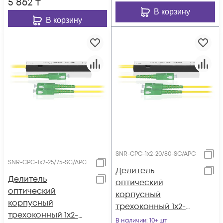
5 862
₸
В корзину
В корзину
SNR-CPC-1x2-20/80-SC/APC
SNR-CPC-1x2-25/75-SC/APC
Делитель
Делитель
оптический
оптический
корпусный
корпусный
трехоконный 1х2-
трехоконный 1х2-
20/80 SC/APC
В наличии
: 10+ шт