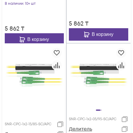
25/75 SC/APC
В наличии
: 10+ шт
5 862
₸
5 862
₸
В корзину
В корзину
SNR-CPC-1x2-05/95-SC/APC
SNR-CPC-1x2-15/85-SC/APC
Делитель