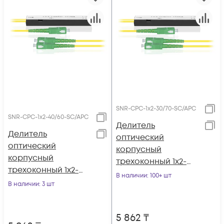
SNR-CPC-1x2-30/70-SC/APC
SNR-CPC-1x2-40/60-SC/APC
Делитель
Делитель
оптический
оптический
корпусный
корпусный
трехоконный 1х2-
трехоконный 1х2-
30/70 SC/APC
В наличии
: 100+ шт
40/60 SC/APC
В наличии
: 3 шт
5 862
₸