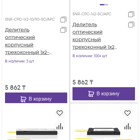
SNR-CPC-1x2-SC/APC
SNR-CPC-1x2-10/90-SC/APC
Делитель
Делитель
оптический
оптический
корпусный
корпусный
трехоконный 1х2
трехоконный 1х2-
SC/APC
В наличии
: 100+ шт
10/90 SC/APC
В наличии
: 3 шт
5 862
₸
5 862
₸
В корзину
В корзину