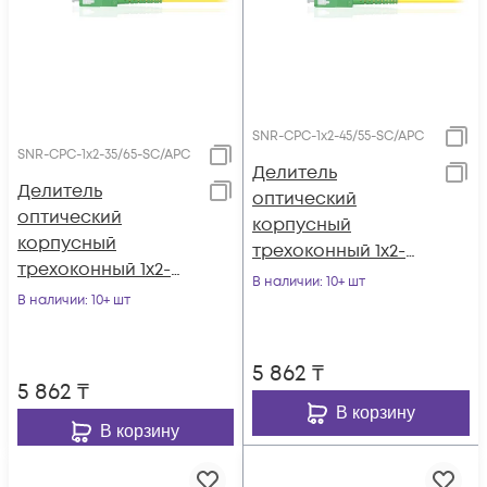
SNR-CPC-1x2-45/55-SC/APC
SNR-CPC-1x2-35/65-SC/APC
Делитель
Делитель
оптический
оптический
корпусный
корпусный
трехоконный 1х2-
трехоконный 1х2-
45/55 SC/APC
В наличии
: 10+ шт
35/65 SC/APC
В наличии
: 10+ шт
5 862
₸
5 862
₸
В корзину
В корзину