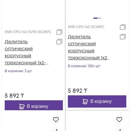
SNR-CPC-1x2-SC/APC
SNR-CPC-1x2-10/90-SC/APC
Делитель
Делитель
оптический
оптический
корпусный
корпусный
трехоконный 1х2
трехоконный 1х2-
SC/APC
В наличии
: 100+ шт
10/90 SC/APC
В наличии
: 3 шт
5 892
₸
5 892
₸
В корзину
В корзину