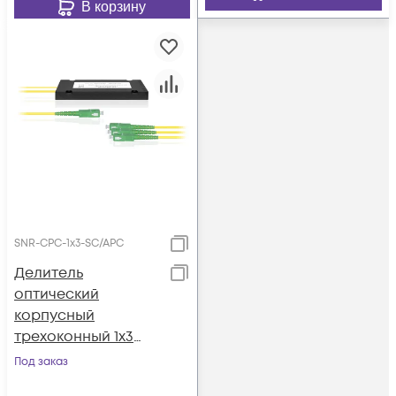
В корзину
SNR-CPC-1x3-SC/APC
Делитель
оптический
корпусный
трехоконный 1х3
SC/APC
Под заказ