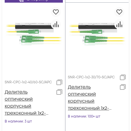
SNR-CPC-1x2-30/70-SC/APC
SNR-CPC-1x2-40/60-SC/APC
Делитель
Делитель
оптический
оптический
корпусный
корпусный
трехоконный 1х2-
трехоконный 1х2-
30/70 SC/APC
В наличии
: 100+ шт
40/60 SC/APC
В наличии
: 3 шт