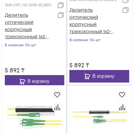
SNR-CPC-1x2-05/95-SC/APC
SNR-CPC-1x2-15/85-SC/APC
Делитель
Делитель
оптический
оптический
корпусный
корпусный
трехоконный 1х2-
трехоконный 1х2-
05/95 SC/APC
В наличии
: 10+ шт
15/85 SC/APC
В наличии
: 10+ шт
5 892
₸
5 892
₸
В корзину
В корзину