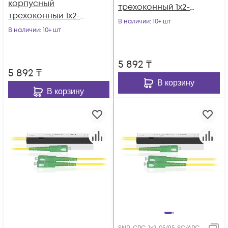
корпусный
трехоконный 1х2-
трехоконный 1х2-
20/80 SC/APC
В наличии
: 10+ шт
25/75 SC/APC
В наличии
: 10+ шт
5 892
₸
5 892
₸
В корзину
В корзину