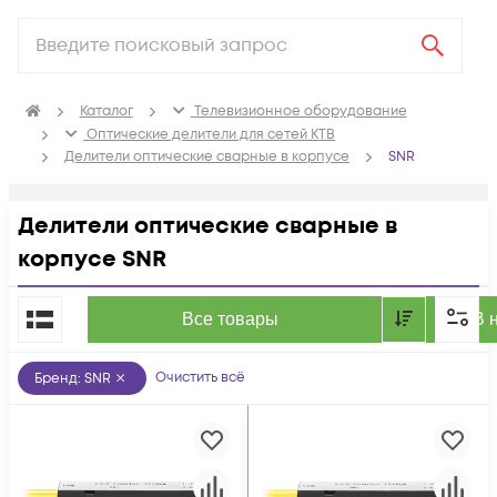
Каталог
Телевизионное оборудование
Оптические делители для сетей КТВ
Делители оптические сварные в корпусе
SNR
Делители оптические сварные в
корпусе SNR
По популярности
Все товары
В 
Очистить всё
Бренд
:
SNR