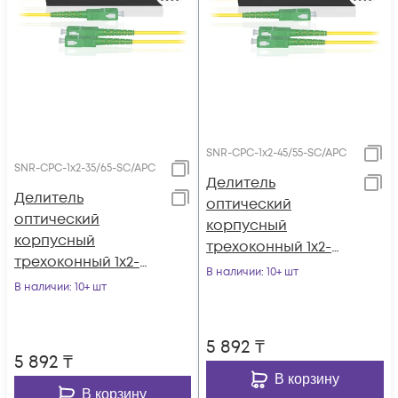
SNR-CPC-1x2-45/55-SC/APC
SNR-CPC-1x2-35/65-SC/APC
Делитель
Делитель
оптический
оптический
корпусный
корпусный
трехоконный 1х2-
трехоконный 1х2-
45/55 SC/APC
В наличии
: 10+ шт
35/65 SC/APC
В наличии
: 10+ шт
5 892
₸
5 892
₸
В корзину
В корзину