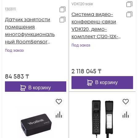
VDK120 sale
1303111
Система видео-
Датчик занятости
конференц-связи
помещения
VDK120, демо-
многофункциональ
комплект C120-12X-
ный RoomSensor
VCP41-8way,8
Под заказ
(AMS - 2 года)
Под заказ
участников
2 118 045
₸
84 583
₸
В корзину
В корзину