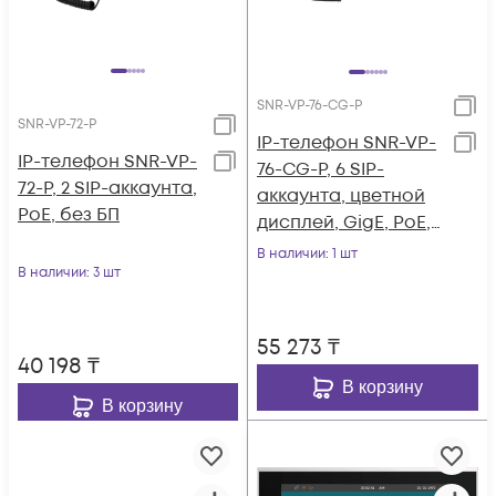
SNR-VP-76-CG-P
SNR-VP-72-P
IP-телефон SNR-VP-
IP-телефон SNR-VP-
76-CG-P, 6 SIP-
72-P, 2 SIP-аккаунта,
аккаунта, цветной
PoE, без БП
дисплей, GigE, PoE,
без БП
В наличии
: 1 шт
В наличии
: 3 шт
55 273
₸
40 198
₸
В корзину
В корзину