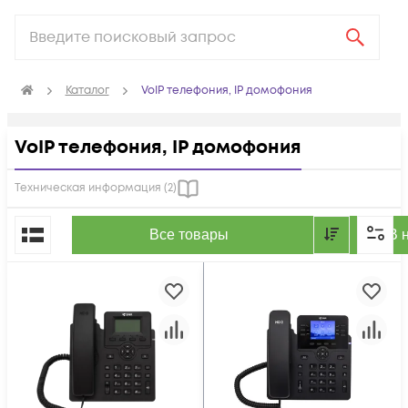
Каталог
VoIP телефония, IP домофония
VoIP телефония, IP домофония
Техническая информация (
2
)
По популярности
Все товары
В 