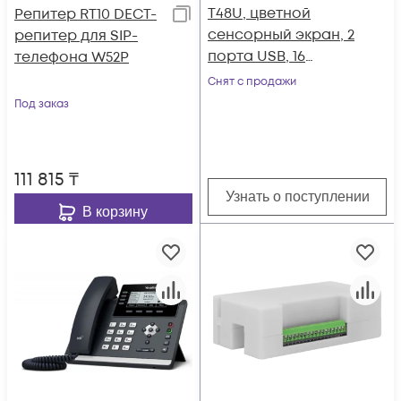
T48U, цветной
Репитер RT10 DECT-
сенсорный экран, 2
репитер для SIP-
порта USB, 16
телефона W52P
аккаунтов, BLF, PoE,
Снят с продажи
GigE, без БП
Под заказ
111 815
₸
Узнать о поступлении
В корзину