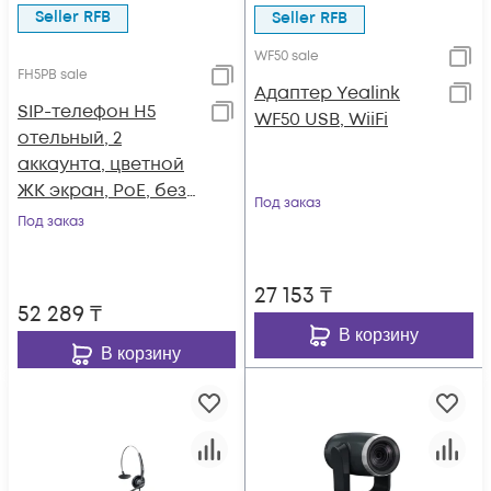
Seller RFB
Seller RFB
WF50 sale
FH5PB sale
Адаптер Yealink
SIP-телефон H5
WF50 USB, WiiFi
отельный, 2
аккаунта, цветной
ЖК экран, PoE, без
Под заказ
б/п
Под заказ
27 153
₸
52 289
₸
В корзину
В корзину