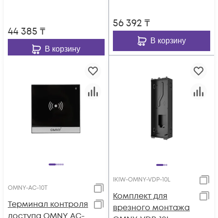
56 392
₸
44 385
₸
В корзину
В корзину
IKIW-OMNY-VDP-10L
OMNY-AC-10T
Комплект для
Терминал контроля
врезного монтажа
доступа OMNY AC-