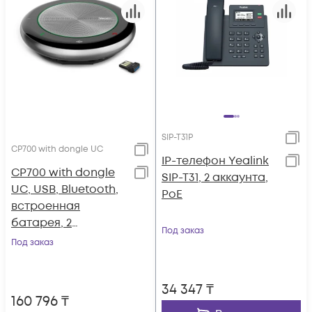
SIP-T31P
CP700 with dongle UC
IP-телефон Yealink
CP700 with dongle
SIP-T31, 2 аккаунта,
UC, USB, Bluetooth,
PoE
встроенная
батарея, 2
Под заказ
встроенных
Под заказ
микрофона, BT50 в
комплекте
34 347
₸
160 796
₸