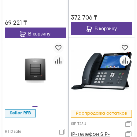
372 706
₸
69 221
₸
В корзину
В корзину
Seller RFB
Распродажа остатков
SIP-T48U
RT10 sale
IP-телефон SIP-