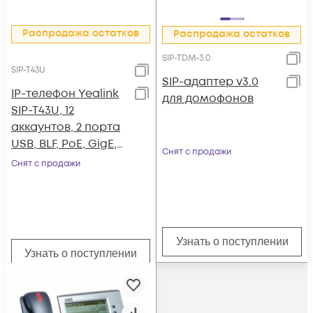
Распродажа остатков
Распродажа остатков
SIP-TDM-3.0
SIP-T43U
SIP-адаптер v3.0
IP-телефон Yealink
для домофонов
SIP-T43U, 12
аккаунтов, 2 порта
USB, BLF, PoE, GigE,
Снят с продажи
без БП
Снят с продажи
Узнать о поступлении
Узнать о поступлении