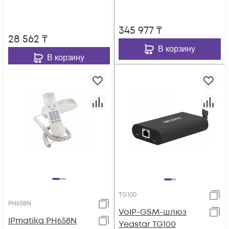
345 977
₸
28 562
₸
В корзину
В корзину
TG100
PH658N
VoIP-GSM-шлюз
IPmatika PH658N
Yeastar TG100