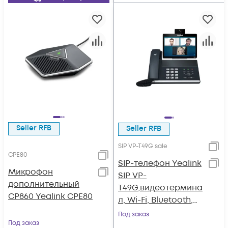
Seller RFB
Seller RFB
SIP VP-T49G sale
CPE80
SIP-телефон Yealink
Микрофон
SIP VP-
дополнительный
T49G,видеотермина
CP860 Yealink CPE80
л, Wi-Fi, Bluetooth,
HDMI, с камерой, с
Под заказ
Под заказ
БП