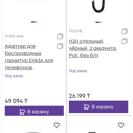
FH2UPB
EHS36 sale
H2U отельный,
Адаптер для
чёрный, 2 аккаунта,
беспроводных
PoE, без б/п
гарнитур EHS36 для
телефонов
Под заказ
T4S/T40G(P)/T29G/T2
Под заказ
7G
26 199
₸
49 094
₸
В корзину
В корзину