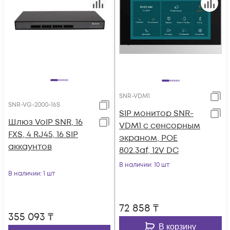
SNR-VDM1
SNR-VG-2000-16S
SIP монитор SNR-
Шлюз VoIP SNR, 16
VDM1 с сенсорным
FXS, 4 RJ45, 16 SIP
экраном, POE
аккаунтов
802.3af, 12V DC
В наличии
: 10 шт
В наличии
: 1 шт
72 858
₸
355 093
₸
В корзину