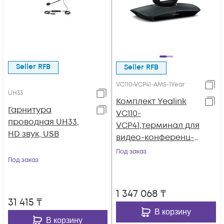
Seller RFB
Seller RFB
VC110-VCP41-AMS-1Year
UH33
Комплект Yealink
Гарнитура
VC110-
проводная UH33,
VCP41,терминал для
HD звук, USB
видео-конференц-
связи в комплекте с
Под заказ
Под заказ
видео-конференц-
телефоном
1 347 068
₸
31 415
₸
В корзину
В корзину