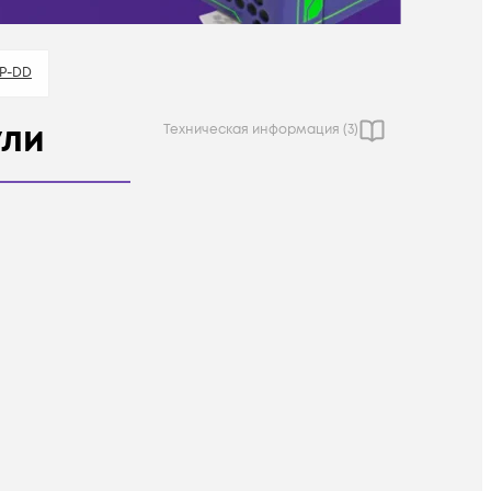
P-DD
ули
Техническая информация (
3
)