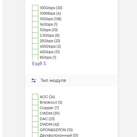
100Gbps (30)
100Mbps (6)
10Gbps (138)
16Gbps (1)
1Gbps (53)
2,5Gbps (8)
25Gbps (23)
400Gbps (2)
40Gbps (31)
8Gbps (1)
Ещё 5
Тип модуля
AOC (24)
Breakout (5)
Copper (7)
CWDM (59)
DAC (23)
DWDM (42)
GPON&GEPON (10)
Двухволоконный (51)