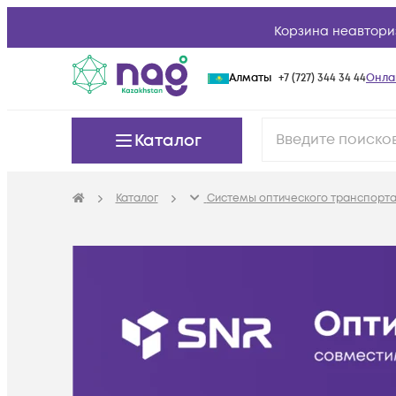
Корзина неавтори
Алматы
+7 (727) 344 34 44
Онла
Каталог
Каталог
Системы оптического транспорта