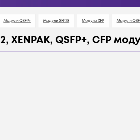
Модули QSFP+
Модули SFP28
Модули XFP
Модули QSF
 X2, XENPAK, QSFP+, CFP мод