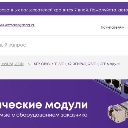
зованных пользователей хранится 7 дней. Пожалуйста,
авто
йн чат
sales@nag.kz
Покупателям
Способы опла
Условия доста
Гарантийное о
, xWDM, xPON
SFP, GBIC, XFP, SFP+, X2, XENPAK, QSFP+, CFP модули
Возврат товар
Вопросы и отв
Техническая п
База знаний
Конфигуратор