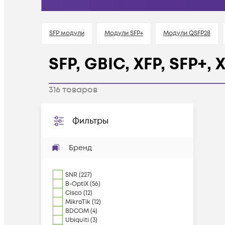
SFP модули
Модули SFP+
Модули QSFP28
SFP, GBIC, XFP, SFP+,
316
товаров
Фильтры
Бренд
SNR
(
227
)
B-OptiX
(
56
)
Cisco
(
12
)
MikroTik
(
12
)
BDCOM
(
4
)
Ubiquiti
(
3
)