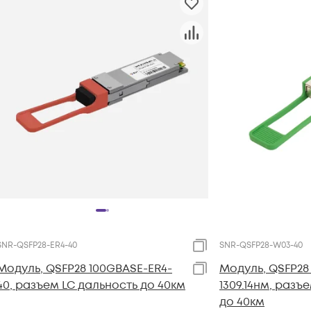
SNR-QSFP28-ER4-40
SNR-QSFP28-W03-40
Модуль, QSFP28 100GBASE-ER4-
Модуль, QSFP28 
40, разъем LC дальность до 40км
1309.14нм, разъ
до 40км