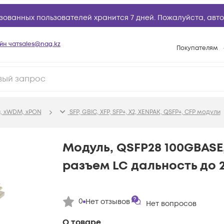
зованных пользователей хранится 7 дней. Пожалуйста,
авто
йн чат
sales@nag.kz
Покупателям
Способы опла
Условия доста
Гарантийное о
, xWDM, xPON
SFP, GBIC, XFP, SFP+, X2, XENPAK, QSFP+, CFP модули
Возврат товар
Вопросы и отв
Модуль, QSFP28 100GBASE, 
Техническая п
разъем LC дальность до 
База знаний
Конфигуратор
0
Нет отзывов
Нет вопросов
О товаре