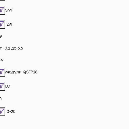
SMF
1291
.8
т -0.2 до 6.6
7.6
Модули QSFP28
LC
0
10-20