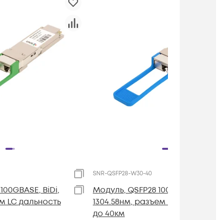
SNR-QSFP28-W30-40
100GBASE, BiDi,
Модуль, QSFP28 100GBASE, BiDi,
ем LC дальность
1304.58нм, разъем LC дальност
до 40км