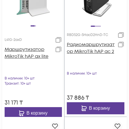
RBD52G-5HacD2HnD-TC
L41G-2axD
Радиомаршрутизат
Маршрутизатор
ор MikroTik hAP ac 2
MikroTik hAP ax lite
В наличии
: 10+ шт
В наличии
: 10+ шт
Транзит
: 10+ шт
37 886
₸
31 171
₸
В корзину
В корзину