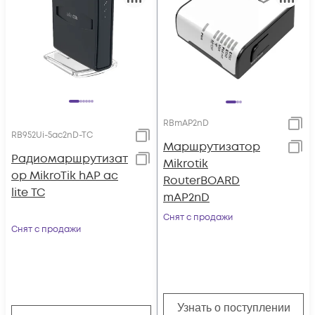
RBmAP2nD
RB952Ui-5ac2nD-TC
Маршрутизатор
Радиомаршрутизат
Mikrotik
ор MikroTik hAP ac
RouterBOARD
lite TC
mAP2nD
Снят с продажи
Снят с продажи
Узнать о поступлении