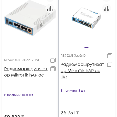
RB952Ui-5ac2nD
RB962UiGS-5HacT2HnT
Радиомаршрутизат
Радиомаршрутизат
ор MikroTik hAP ac
ор MikroTik hAP ac
lite
В наличии
: 8 шт
В наличии
: 100+ шт
26 731
₸