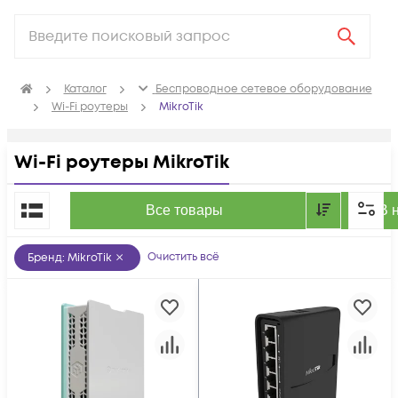
Каталог
Беспроводное сетевое оборудование
Wi-Fi роутеры
MikroTik
Wi-Fi роутеры MikroTik
По популярности
Все товары
В 
Очистить всё
Бренд
:
MikroTik