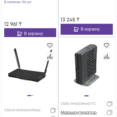
В наличии
: 10+ шт
13 245
₸
12 961
₸
В корзину
В корзину
C52iG-5HaxD2HaxD-TC
C53UiG+5HPaxD2HPaxD
Маршрутизатор