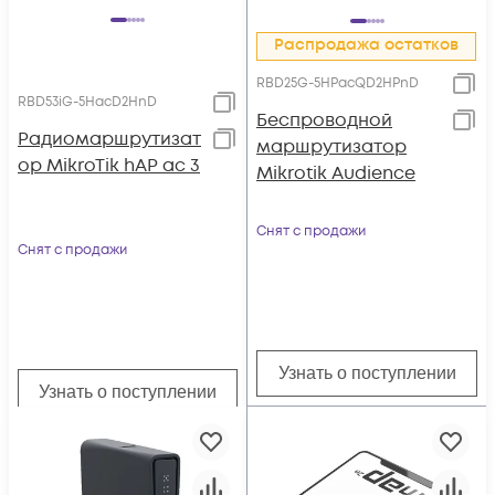
Распродажа остатков
RBD25G-5HPacQD2HPnD
RBD53iG-5HacD2HnD
Беспроводной
Радиомаршрутизат
маршрутизатор
ор MikroTik hAP ac 3
Mikrotik Audience
Снят с продажи
Снят с продажи
Узнать о поступлении
Узнать о поступлении