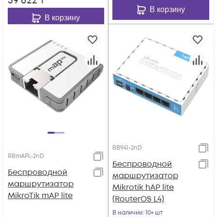
59 822
₸
В корзину
В корзину
RB941-2nD
RBmAPL-2nD
Беспроводной
Беспроводной
маршрутизатор
маршрутизатор
Mikrotik hAP lite
MikroTik mAP lite
(RouterOS L4)
В наличии
: 10+ шт