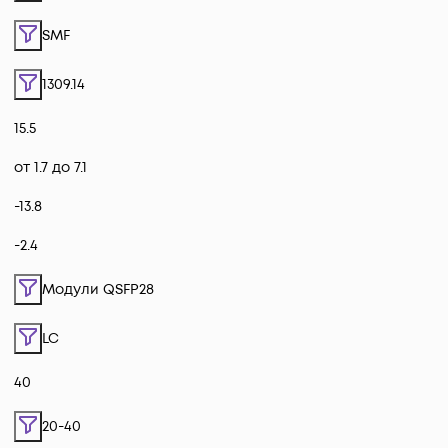
SMF
1309.14
15.5
от 1.7 до 7.1
-13.8
-2.4
Модули QSFP28
LC
40
20-40