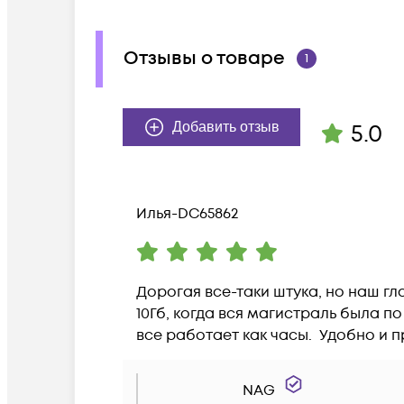
Отзывы о товаре
1
5.0
Добавить отзыв
Илья-DC65862
Дорогая все-таки штука, но наш гл
10Гб, когда вся магистраль была по 
все работает как часы.  Удобно и п
NAG