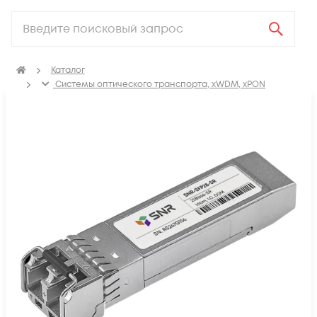
Каталог
Системы оптического транспорта, xWDM, xPON
SFP, GBIC, XFP, SFP+, X2, XENPAK, QSFP+, CFP модули
Модули SFP28