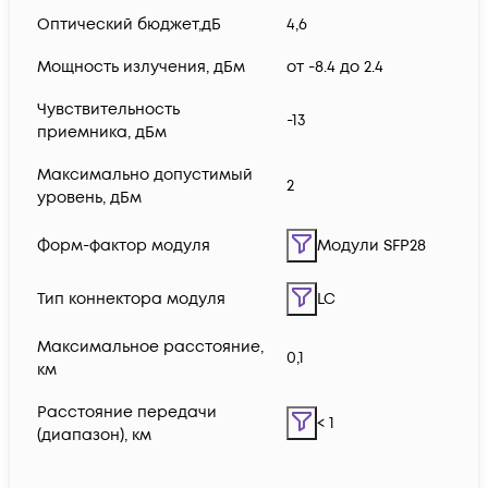
Оптический бюджет,дБ
4,6
Мощность излучения, дБм
от -8.4 до 2.4
Чувствительность
-13
приемника, дБм
Максимально допустимый
2
уровень, дБм
Форм-фактор модуля
Модули SFP28
Тип коннектора модуля
LC
Максимальное расстояние,
0,1
км
Расстояние передачи
< 1
(диапазон), км