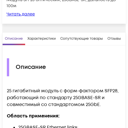
100м
Читать далее
Описание
Характеристики
Сопутствующие товары
Отзывы
В
Описание
25 гигабитный модуль с форм-фактором SFP28,
работающий по стандарту 25GBASE-SR и
совместимый со стандартомом 25GbE.
Область применения:
25GBASE-SR Ethernet links;