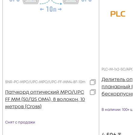
PLC-M-1x2-SC/APC
Делитель оп
SNR-PC-MPO/UPC-MPO/UPC-FF-MM4-8F-10m
планарный PL
Патчкорд оптический MPO/UPC
бескорпусны
FF MM (50/125 OM4), 8 волокон, 10
метров (Cross)
В наличии
: 100+ шт
Снят с продажи