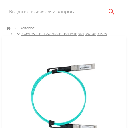
Каталог
Системы оптического транспорта, xWDM, xPON
SFP, GBIC, XFP, SFP+, X2, XENPAK, QSFP+, CFP модули
Модули SFP+