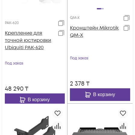
QM-X
PAK-620
Кронштейн Mikrotik
Крепление для
QM-X
точной юстировки
Ubiquiti PAK-620
Под заказ
Под заказ
2 378
₸
48 290
₸
В корзину
В корзину