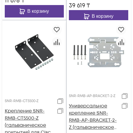
11 678
₸
39 619
₸
В корзину
В корзину
SNR-RMB-AP-BRACKET-2-Z
SNR-RMB-CT5500-Z
Универсальное
Крепление SNR-
крепление SNR-
RMB-CT5500-Z
RMB-AP-BRACKET-2-
(гальваническое
Z (гальваническое
покрытие) для Cisco