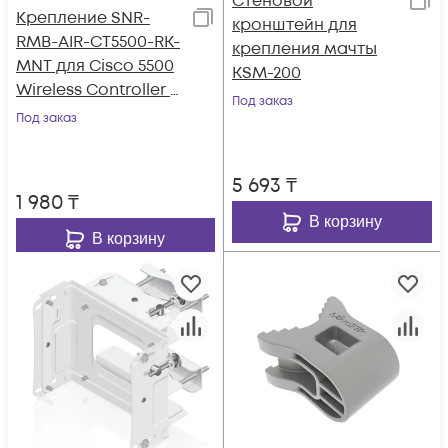
Стеновой
Крепление SNR-
кронштейн для
RMB-AIR-CT5500-RK-
крепления мачты
MNT для Cisco 5500
KSM-200
Wireless Controller в
Под заказ
стойку 19"
Под заказ
5 693
₸
1 980
₸
В корзину
В корзину