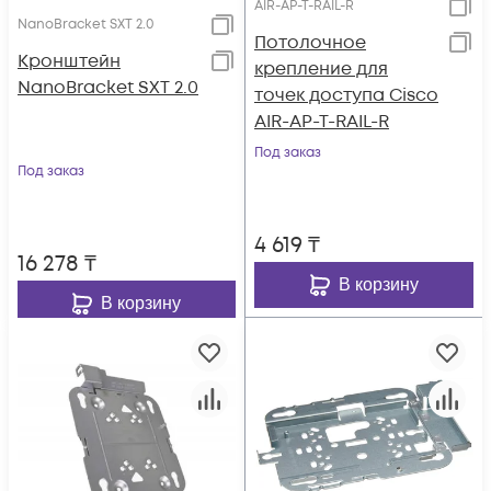
AIR-AP-T-RAIL-R
NanoBracket SXT 2.0
Потолочное
Кронштейн
крепление для
NanoBracket SXT 2.0
точек доступа Cisco
AIR-AP-T-RAIL-R
Под заказ
Под заказ
4 619
₸
16 278
₸
В корзину
В корзину