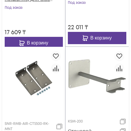
покрытие) для точек
Под заказ
5500 Wireless
Под заказ
доступа Cisco AP
Controller в стойку
19"
22 011
₸
17 609
₸
В корзину
В корзину
KSM-200
SNR-RMB-AIR-CT5500-RK-
MNT