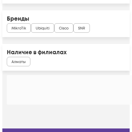
Бренды
MikroTik
Ubiquiti
Cisco
SNR
Наличие в филиалах
Алматы