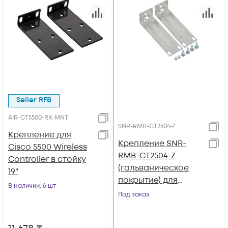
Seller RFB
AIR-CT5500-RK-MNT
SNR-RMB-CT2504-Z
Крепление для
Крепление SNR-
Cisco 5500 Wireless
RMB-CT2504-Z
Controller в стойку
(гальваническое
19"
покрытие) для
В наличии
: 6 шт
контроллеров
Под заказ
Cisco AIR-CT2504