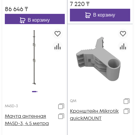
7 220
₸
86 646
₸
В корзину
В корзину
QM
M45D-3
Кронштейн Mikrotik
Мачта антенная
quickMOUNT
M45D-3, 4.5 метра